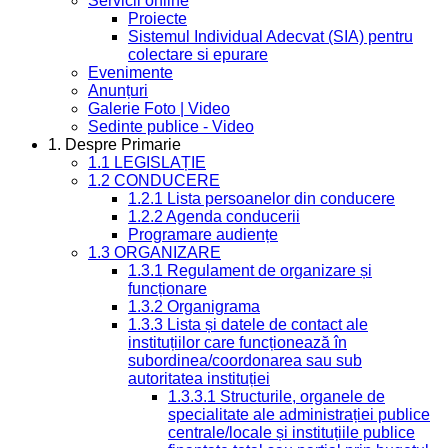
Servicii online
Proiecte
Sistemul Individual Adecvat (SIA) pentru
colectare si epurare
Evenimente
Anunțuri
Galerie Foto | Video
Sedinte publice - Video
1. Despre Primarie
1.1 LEGISLAȚIE
1.2 CONDUCERE
1.2.1 Lista persoanelor din conducere
1.2.2 Agenda conducerii
Programare audiențe
1.3 ORGANIZARE
1.3.1 Regulament de organizare și
funcționare
1.3.2 Organigrama
1.3.3 Lista și datele de contact ale
instituțiilor care funcționează în
subordinea/coordonarea sau sub
autoritatea instituției
1.3.3.1 Structurile, organele de
specialitate ale administrației publice
centrale/locale și instituțiile publice