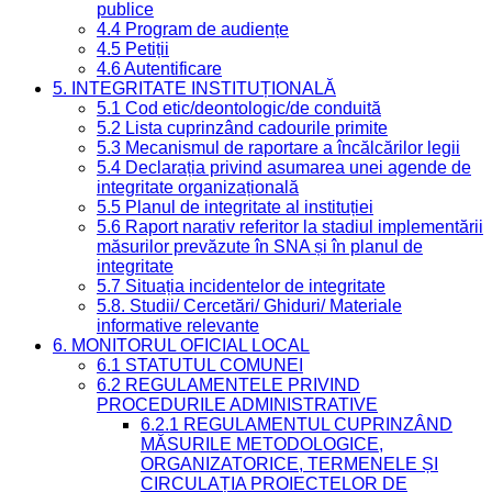
publice
4.4 Program de audiențe
4.5 Petiții
4.6 Autentificare
5. INTEGRITATE INSTITUȚIONALĂ
5.1 Cod etic/deontologic/de conduită
5.2 Lista cuprinzând cadourile primite
5.3 Mecanismul de raportare a încălcărilor legii
5.4 Declarația privind asumarea unei agende de
integritate organizațională
5.5 Planul de integritate al instituției
5.6 Raport narativ referitor la stadiul implementării
măsurilor prevăzute în SNA și în planul de
integritate
5.7 Situația incidentelor de integritate
5.8. Studii/ Cercetări/ Ghiduri/ Materiale
informative relevante
6. MONITORUL OFICIAL LOCAL
6.1 STATUTUL COMUNEI
6.2 REGULAMENTELE PRIVIND
PROCEDURILE ADMINISTRATIVE
6.2.1 REGULAMENTUL CUPRINZÂND
MĂSURILE METODOLOGICE,
ORGANIZATORICE, TERMENELE ȘI
CIRCULAȚIA PROIECTELOR DE