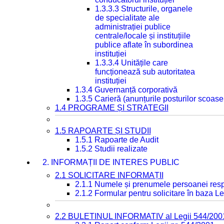
1.3.3.3 Structurile, organele
de specialitate ale
administrației publice
centrale/locale și instituțiile
publice aflate în subordinea
instituției
1.3.3.4 Unitățile care
funcționează sub autoritatea
instituției
1.3.4 Guvernanță corporativă
1.3.5 Carieră (anunțurile posturilor scoase
1.4 PROGRAME ȘI STRATEGII
1.5 RAPOARTE ȘI STUDII
1.5.1 Rapoarte de Audit
1.5.2 Studii realizate
2. INFORMAȚII DE INTERES PUBLIC
2.1 SOLICITARE INFORMAȚII
2.1.1 Numele și prenumele persoanei resp
2.1.2 Formular pentru solicitare în baza Le
2.2 BULETINUL INFORMATIV al Legii 544/200