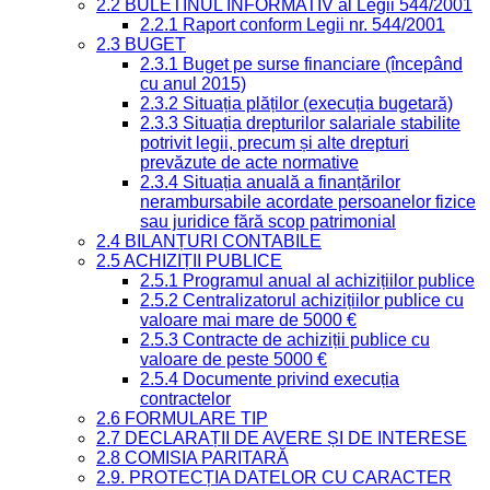
2.2 BULETINUL INFORMATIV al Legii 544/2001
2.2.1 Raport conform Legii nr. 544/2001
2.3 BUGET
2.3.1 Buget pe surse financiare (începând
cu anul 2015)
2.3.2 Situația plăților (execuția bugetară)
2.3.3 Situația drepturilor salariale stabilite
potrivit legii, precum și alte drepturi
prevăzute de acte normative
2.3.4 Situația anuală a finanțărilor
nerambursabile acordate persoanelor fizice
sau juridice fără scop patrimonial
2.4 BILANȚURI CONTABILE
2.5 ACHIZIȚII PUBLICE
2.5.1 Programul anual al achizițiilor publice
2.5.2 Centralizatorul achizițiilor publice cu
valoare mai mare de 5000 €
2.5.3 Contracte de achiziții publice cu
valoare de peste 5000 €
2.5.4 Documente privind execuția
contractelor
2.6 FORMULARE TIP
2.7 DECLARAȚII DE AVERE ȘI DE INTERESE
2.8 COMISIA PARITARĂ
2.9. PROTECȚIA DATELOR CU CARACTER