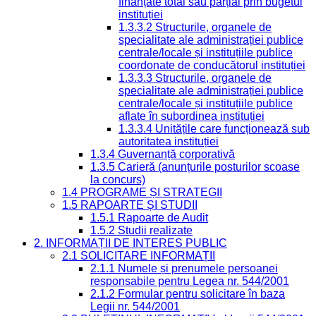
finanțate total sau parțial prin bugetul
instituției
1.3.3.2 Structurile, organele de
specialitate ale administrației publice
centrale/locale și instituțiile publice
coordonate de conducătorul instituției
1.3.3.3 Structurile, organele de
specialitate ale administrației publice
centrale/locale și instituțiile publice
aflate în subordinea instituției
1.3.3.4 Unitățile care funcționează sub
autoritatea instituției
1.3.4 Guvernanță corporativă
1.3.5 Carieră (anunțurile posturilor scoase
la concurs)
1.4 PROGRAME ȘI STRATEGII
1.5 RAPOARTE ȘI STUDII
1.5.1 Rapoarte de Audit
1.5.2 Studii realizate
2. INFORMAȚII DE INTERES PUBLIC
2.1 SOLICITARE INFORMAȚII
2.1.1 Numele și prenumele persoanei
responsabile pentru Legea nr. 544/2001
2.1.2 Formular pentru solicitare în baza
Legii nr. 544/2001