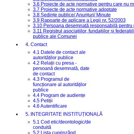
3.6 Proiecte de acte normative pentru care nu ma
3.7 Proiecte de acte normative adoptate
3.8 Ședințe publice/ Anunțuri/ Minute
3.9 Rapoarte de aplicare a Legii nr. 52/2003
3.10 Persoana desemnată responsabilă pentru re
3.11 Registrul asociațiilor, fundațiilor și federații
publice ale Comunei
4. Contact
4.1 Datele de contact ale
autorităților publice
4.2 Relații cu presa -
persoană desemnată, date
de contact
4.3 Programul de
funcționare al autorităților
publice
4.4 Program de audiențe
4.5 Petiții
4.6 Autentificare
5. INTEGRITATE INSTITUȚIONALĂ
5.1 Cod etic/deontologic/de
conduită
5.2 Lista cuprinzând