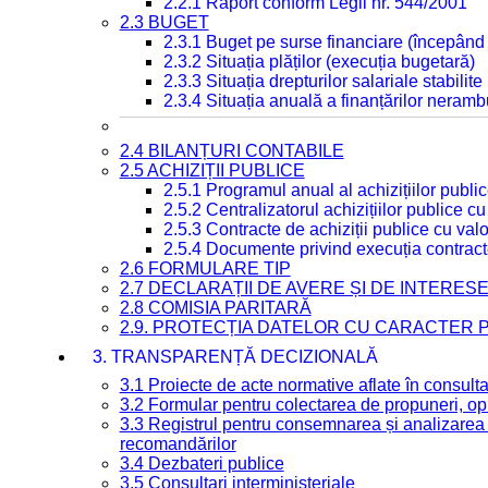
2.2.1 Raport conform Legii nr. 544/2001
2.3 BUGET
2.3.1 Buget pe surse financiare (începând
2.3.2 Situația plăților (execuția bugetară)
2.3.3 Situația drepturilor salariale stabilit
2.3.4 Situația anuală a finanțărilor neramb
2.4 BILANȚURI CONTABILE
2.5 ACHIZIȚII PUBLICE
2.5.1 Programul anual al achizițiilor publi
2.5.2 Centralizatorul achizițiilor publice 
2.5.3 Contracte de achiziții publice cu va
2.5.4 Documente privind execuția contract
2.6 FORMULARE TIP
2.7 DECLARAȚII DE AVERE ȘI DE INTERES
2.8 COMISIA PARITARĂ
2.9. PROTECȚIA DATELOR CU CARACTER
3. TRANSPARENȚĂ DECIZIONALĂ
3.1 Proiecte de acte normative aflate în consult
3.2 Formular pentru colectarea de propuneri, opi
3.3 Registrul pentru consemnarea și analizarea p
recomandărilor
3.4 Dezbateri publice
3.5 Consultari interministeriale