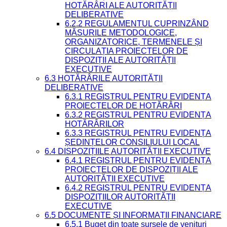
HOTĂRÂRI ALE AUTORITĂȚII
DELIBERATIVE
6.2.2 REGULAMENTUL CUPRINZÂND
MĂSURILE METODOLOGICE,
ORGANIZATORICE, TERMENELE ȘI
CIRCULAȚIA PROIECTELOR DE
DISPOZIȚII ALE AUTORITĂȚII
EXECUTIVE
6.3 HOTĂRÂRILE AUTORITĂȚII
DELIBERATIVE
6.3.1 REGISTRUL PENTRU EVIDENȚA
PROIECTELOR DE HOTĂRÂRI
6.3.2 REGISTRUL PENTRU EVIDENȚA
HOTĂRÂRILOR
6.3.3 REGISTRUL PENTRU EVIDENȚA
ȘEDINȚELOR CONSILIULUI LOCAL
6.4 DISPOZIȚIILE AUTORITĂȚII EXECUTIVE
6.4.1 REGISTRUL PENTRU EVIDENȚA
PROIECTELOR DE DISPOZIȚII ALE
AUTORITĂȚII EXECUTIVE
6.4.2 REGISTRUL PENTRU EVIDENȚA
DISPOZIȚIILOR AUTORITĂȚII
EXECUTIVE
6.5 DOCUMENTE ȘI INFORMAȚII FINANCIARE
6.5.1 Buget din toate sursele de venituri