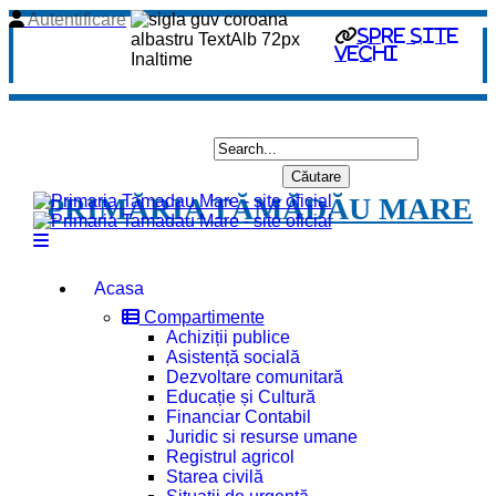
Autentificare
spre site
vechi
PRIMĂRIA TĂMĂDĂU MARE
Acasa
Compartimente
Achiziții publice
Asistență socială
Dezvoltare comunitară
Educație și Cultură
Financiar Contabil
Juridic si resurse umane
Registrul agricol
Starea civilă