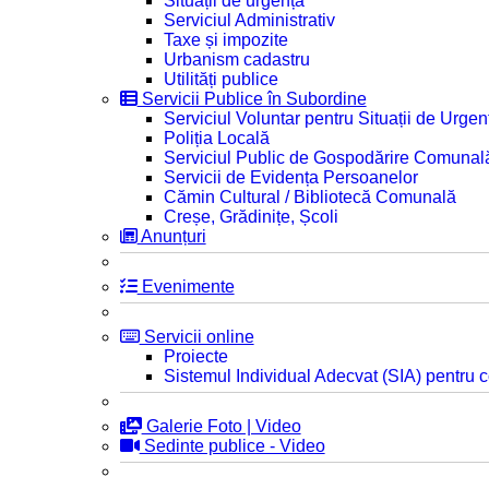
Situații de urgență
Serviciul Administrativ
Taxe și impozite
Urbanism cadastru
Utilități publice
Servicii Publice în Subordine
Serviciul Voluntar pentru Situații de Urgen
Poliția Locală
Serviciul Public de Gospodărire Comunal
Servicii de Evidența Persoanelor
Cămin Cultural / Bibliotecă Comunală
Creșe, Grădinițe, Școli
Anunțuri
Evenimente
Servicii online
Proiecte
Sistemul Individual Adecvat (SIA) pentru c
Galerie Foto | Video
Sedinte publice - Video