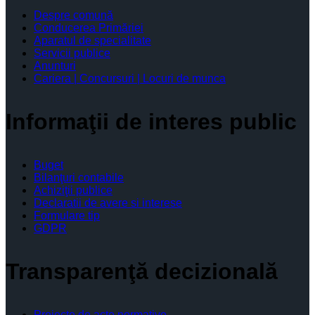
Despre comună
Conducerea Primăriei
Aparatul de specialitate
Servicii publice
Anunturi
Cariera | Concursuri | Locuri de munca
Informaţii de interes public
Buget
Bilanţuri contabile
Achiziţii publice
Declaratii de avere si interese
Formulare tip
GDPR
Transparenţă decizională
Proiecte de acte normative