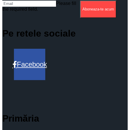
Please fill
the required field.
Aboneaza-te acum
Pe retele sociale
Facebook
Primăria