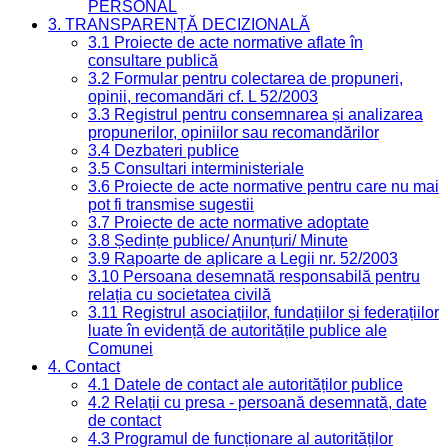
PERSONAL
3. TRANSPARENȚĂ DECIZIONALĂ
3.1 Proiecte de acte normative aflate în
consultare publică
3.2 Formular pentru colectarea de propuneri,
opinii, recomandări cf. L 52/2003
3.3 Registrul pentru consemnarea și analizarea
propunerilor, opiniilor sau recomandărilor
3.4 Dezbateri publice
3.5 Consultari interministeriale
3.6 Proiecte de acte normative pentru care nu mai
pot fi transmise sugestii
3.7 Proiecte de acte normative adoptate
3.8 Ședințe publice/ Anunțuri/ Minute
3.9 Rapoarte de aplicare a Legii nr. 52/2003
3.10 Persoana desemnată responsabilă pentru
relația cu societatea civilă
3.11 Registrul asociațiilor, fundațiilor și federațiilor
luate în evidență de autoritățile publice ale
Comunei
4. Contact
4.1 Datele de contact ale autorităților publice
4.2 Relații cu presa - persoană desemnată, date
de contact
4.3 Programul de funcționare al autorităților