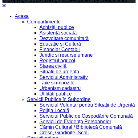
© Copyright 2026 | Design & Devlopment by vreausite.eu
Acasa
Compartimente
Achiziții publice
Asistență socială
Dezvoltare comunitară
Educație și Cultură
Financiar Contabil
Juridic si resurse umane
Registrul agricol
Starea civilă
Situații de urgență
Serviciul Administrativ
Taxe și impozite
Urbanism cadastru
Utilități publice
Servicii Publice în Subordine
Serviciul Voluntar pentru Situații de Urgență
Poliția Locală
Serviciul Public de Gospodărire Comunală
Servicii de Evidența Persoanelor
Cămin Cultural / Bibliotecă Comunală
Creșe, Grădinițe, Școli