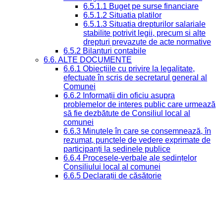
6.5.1.1 Buget pe surse financiare
6.5.1.2 Situatia platilor
6.5.1.3 Situatia drepturilor salariale
stabilite potrivit legii, precum si alte
drepturi prevazute de acte normative
6.5.2 Bilanturi contabile
6.6. ALTE DOCUMENTE
6.6.1 Obiecțiile cu privire la legalitate,
efectuate în scris de secretarul general al
Comunei
6.6.2 Informații din oficiu asupra
problemelor de interes public care urmează
să fie dezbătute de Consiliul local al
comunei
6.6.3 Minutele în care se consemnează, în
rezumat, punctele de vedere exprimate de
participanți la ședinele publice
6.6.4 Procesele-verbale ale ședințelor
Consiliului local al comunei
6.6.5 Declarații de căsătorie