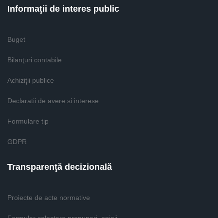
Informaţii de interes public
Buget
Bilanţuri contabile
Achiziţii publice
Declaratii de avere si interese
Formulare tip
GDPR
Transparenţă decizională
Proiecte de acte normative