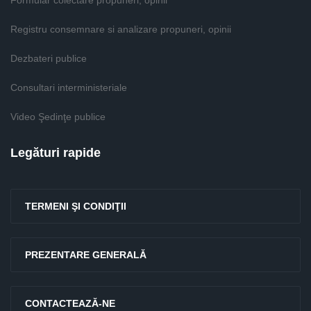
Formular colectare propuneri, opinii
Registru consemnare si analizare propuneri, opinii
Dezbateri publice
Consultari interministeriale
Video Şedinţe publice
Legături rapide
TERMENI ŞI CONDIŢII
PREZENTARE GENERALĂ
CONTACTEAZĂ-NE