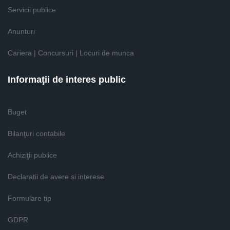
Servicii publice
Anunturi
Cariera | Concursuri | Locuri de munca
Informaţii de interes public
Buget
Bilanţuri contabile
Achiziţii publice
Declaratii de avere si interese
Formulare tip
GDPR