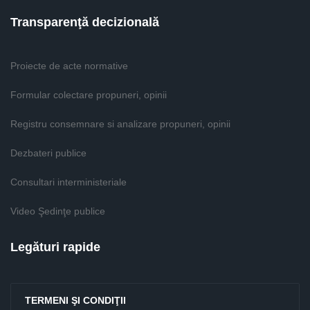
Transparenţă decizională
Proiecte de acte normative
Formular colectare propuneri, opinii
Registru consemnare si analizare propuneri, opinii
Dezbateri publice
Consultari interministeriale
Video Şedinţe publice
Legături rapide
TERMENI ŞI CONDIŢII