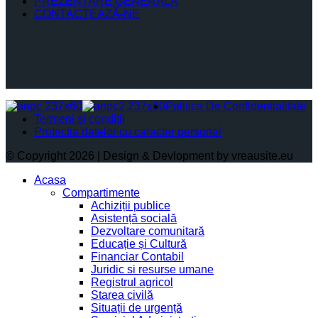
PREZENTARE GENERALĂ
CONTACTEAZĂ-NE
Politica De Confidențialitate
Termeni și condiții
Protectia datelor cu caracter personal
© Copyright 2026 | Design & Devlopment by vreausite.eu
Acasa
Compartimente
Achiziții publice
Asistență socială
Dezvoltare comunitară
Educație și Cultură
Financiar Contabil
Juridic si resurse umane
Registrul agricol
Starea civilă
Situații de urgență