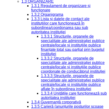
1.3 ORGANIZARE
1.3.1 Regulament de organizare și
funcționare
1.3.2 Organigrama
1.3.3 Lista și datele de contact ale
instituțiilor care funcționează în
subordinea/coordonarea sau sub
autoritatea instituției
1.3.3.1 Structurile, organele de
specialitate ale administrației publice
centrale/locale și instituțiile publice
finanțate total sau parțial prin bugetul
instituției
1.3.3.2 Structurile, organele de
specialitate ale administrației publice
centrale/locale și instituțiile publice
coordonate de conducătorul instituției
1.3.3.3 Structurile, organele de
specialitate ale administrației publice
centrale/locale și instituțiile publice
aflate în subordinea instituției
1.3.3.4 Unitățile care funcționează sub
autoritatea instituției
1.3.4 Guvernanță corporativă
1.3.5 Carieră (anunțurile posturilor scoase