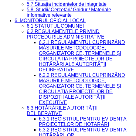
5.7 Situația incidentelor de integritate
5.8. Studii/ Cercetări/ Ghiduri/ Materiale
informative relevante
6. MONITORUL OFICIAL LOCAL
6.1 STATUTUL COMUNEI
6.2 REGULAMENTELE PRIVIND
PROCEDURILE ADMINISTRATIVE
6.2.1 REGULAMENTUL CUPRINZÂND
MĂSURILE METODOLOGICE,
ORGANIZATORICE, TERMENELE ȘI
CIRCULAȚIA PROIECTELOR DE
HOTĂRÂRI ALE AUTORITĂȚII
DELIBERATIVE
6.2.2 REGULAMENTUL CUPRINZÂND
MĂSURILE METODOLOGICE,
ORGANIZATORICE, TERMENELE ȘI
CIRCULAȚIA PROIECTELOR DE
DISPOZIȚII ALE AUTORITĂȚII
EXECUTIVE
6.3 HOTĂRÂRILE AUTORITĂȚII
DELIBERATIVE
6.3.1 REGISTRUL PENTRU EVIDENȚA
PROIECTELOR DE HOTĂRÂRI
6.3.2 REGISTRUL PENTRU EVIDENȚA
HOTĂRÂRILOR