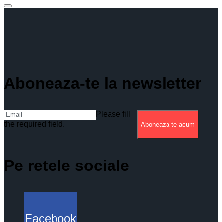
Aboneaza-te la newsletter
Please fill
the required field.
Aboneaza-te acum
Pe retele sociale
Facebook