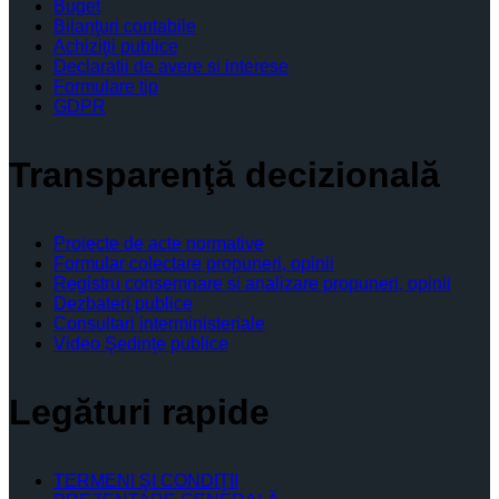
Buget
Bilanţuri contabile
Achiziţii publice
Declaratii de avere si interese
Formulare tip
GDPR
Transparenţă decizională
Proiecte de acte normative
Formular colectare propuneri, opinii
Registru consemnare si analizare propuneri, opinii
Dezbateri publice
Consultari interministeriale
Video Şedinţe publice
Legături rapide
TERMENI ŞI CONDIŢII