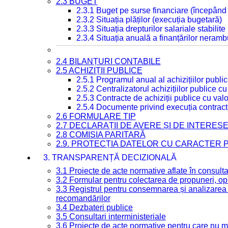
2.3 BUGET
2.3.1 Buget pe surse financiare (începând
2.3.2 Situația plăților (execuția bugetară)
2.3.3 Situația drepturilor salariale stabilit
2.3.4 Situația anuală a finanțărilor neramb
2.4 BILANȚURI CONTABILE
2.5 ACHIZIȚII PUBLICE
2.5.1 Programul anual al achizițiilor publi
2.5.2 Centralizatorul achizițiilor publice 
2.5.3 Contracte de achiziții publice cu va
2.5.4 Documente privind execuția contract
2.6 FORMULARE TIP
2.7 DECLARAȚII DE AVERE ȘI DE INTERES
2.8 COMISIA PARITARĂ
2.9. PROTECȚIA DATELOR CU CARACTER
3. TRANSPARENȚĂ DECIZIONALĂ
3.1 Proiecte de acte normative aflate în consult
3.2 Formular pentru colectarea de propuneri, opi
3.3 Registrul pentru consemnarea și analizarea p
recomandărilor
3.4 Dezbateri publice
3.5 Consultari interministeriale
3.6 Proiecte de acte normative pentru care nu ma