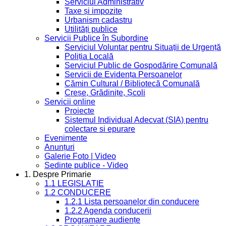
Serviciul Administrativ
Taxe și impozite
Urbanism cadastru
Utilități publice
Servicii Publice în Subordine
Serviciul Voluntar pentru Situații de Urgență
Poliția Locală
Serviciul Public de Gospodărire Comunală
Servicii de Evidența Persoanelor
Cămin Cultural / Bibliotecă Comunală
Creșe, Grădinițe, Școli
Servicii online
Proiecte
Sistemul Individual Adecvat (SIA) pentru
colectare si epurare
Evenimente
Anunțuri
Galerie Foto | Video
Sedinte publice - Video
1. Despre Primarie
1.1 LEGISLAȚIE
1.2 CONDUCERE
1.2.1 Lista persoanelor din conducere
1.2.2 Agenda conducerii
Programare audiențe