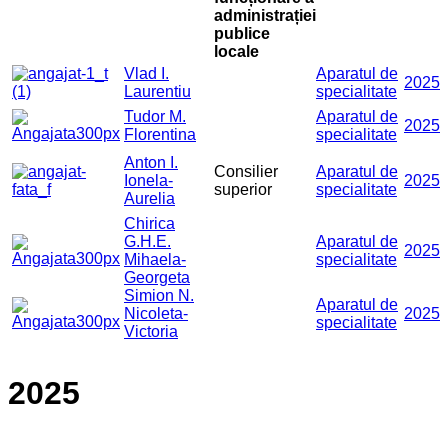
administrației
publice
locale
Vlad I.
Aparatul de
2025
Laurentiu
specialitate
Tudor M.
Aparatul de
2025
Florentina
specialitate
Anton I.
Consilier
Aparatul de
Ionela-
2025
superior
specialitate
Aurelia
Chirica
G.H.E.
Aparatul de
2025
Mihaela-
specialitate
Georgeta
Simion N.
Aparatul de
Nicoleta-
2025
specialitate
Victoria
2025