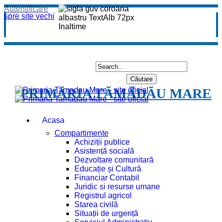
Autentificare
spre site vechi
PRIMĂRIA TĂMĂDĂU MARE
Acasa
Compartimente
Achiziții publice
Asistență socială
Dezvoltare comunitară
Educație și Cultură
Financiar Contabil
Juridic si resurse umane
Registrul agricol
Starea civilă
Situații de urgență