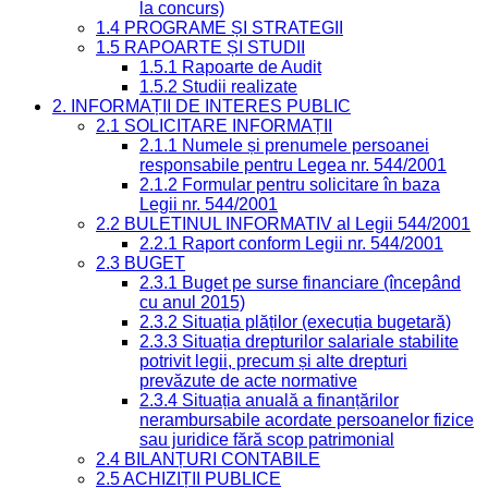
la concurs)
1.4 PROGRAME ȘI STRATEGII
1.5 RAPOARTE ȘI STUDII
1.5.1 Rapoarte de Audit
1.5.2 Studii realizate
2. INFORMAȚII DE INTERES PUBLIC
2.1 SOLICITARE INFORMAȚII
2.1.1 Numele și prenumele persoanei
responsabile pentru Legea nr. 544/2001
2.1.2 Formular pentru solicitare în baza
Legii nr. 544/2001
2.2 BULETINUL INFORMATIV al Legii 544/2001
2.2.1 Raport conform Legii nr. 544/2001
2.3 BUGET
2.3.1 Buget pe surse financiare (începând
cu anul 2015)
2.3.2 Situația plăților (execuția bugetară)
2.3.3 Situația drepturilor salariale stabilite
potrivit legii, precum și alte drepturi
prevăzute de acte normative
2.3.4 Situația anuală a finanțărilor
nerambursabile acordate persoanelor fizice
sau juridice fără scop patrimonial
2.4 BILANȚURI CONTABILE
2.5 ACHIZIȚII PUBLICE