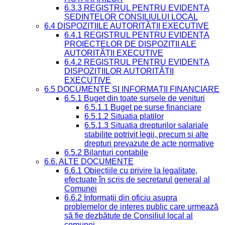
6.3.3 REGISTRUL PENTRU EVIDENȚA
ȘEDINȚELOR CONSILIULUI LOCAL
6.4 DISPOZIȚIILE AUTORITĂȚII EXECUTIVE
6.4.1 REGISTRUL PENTRU EVIDENȚA
PROIECTELOR DE DISPOZIȚII ALE
AUTORITĂȚII EXECUTIVE
6.4.2 REGISTRUL PENTRU EVIDENȚA
DISPOZIȚIILOR AUTORITĂȚII
EXECUTIVE
6.5 DOCUMENTE ȘI INFORMAȚII FINANCIARE
6.5.1 Buget din toate sursele de venituri
6.5.1.1 Buget pe surse financiare
6.5.1.2 Situatia platilor
6.5.1.3 Situatia drepturilor salariale
stabilite potrivit legii, precum si alte
drepturi prevazute de acte normative
6.5.2 Bilanturi contabile
6.6. ALTE DOCUMENTE
6.6.1 Obiecțiile cu privire la legalitate,
efectuate în scris de secretarul general al
Comunei
6.6.2 Informații din oficiu asupra
problemelor de interes public care urmează
să fie dezbătute de Consiliul local al
comunei