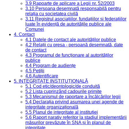
3.9 Rapoarte de aplicare a Legii nr. 52/2003
3.10 Persoana desemnată responsabilă pentru
relația cu societatea civilă
3.11 Registrul asociațiilor, fundațiilor și federațiilor
luate în evidență de autoritățile publice ale
Comunei
4. Contact
4.1 Datele de contact ale autorităților publice
4.2 Relații cu presa - persoană desemnată, date
de contact
4.3 Programul de funcționare al autorităților
publice
4.4 Program de audiențe
4.5 Petiții
4.6 Autentificare
5. INTEGRITATE INSTITUȚIONALĂ
5.1 Cod etic/deontologic/de conduită
5.2 Lista cuprinzând cadourile primite
5.3 Mecanismul de raportare a încălcărilor legii
5.4 Declarația privind asumarea unei agende de
integritate organizațională
5.5 Planul de integritate al instituției
5.6 Raport narativ referitor la stadiul implementării
măsurilor prevăzute în SNA și în planul de
integritate