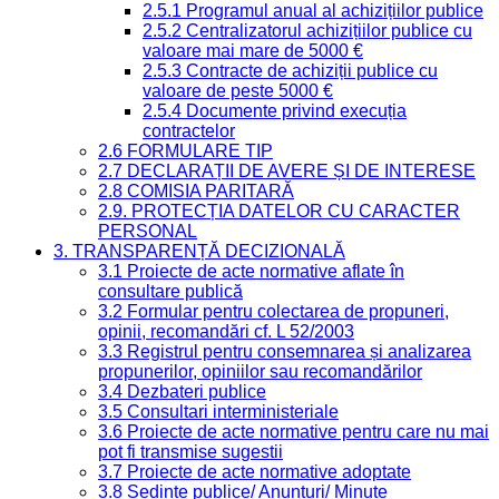
2.5.1 Programul anual al achizițiilor publice
2.5.2 Centralizatorul achizițiilor publice cu
valoare mai mare de 5000 €
2.5.3 Contracte de achiziții publice cu
valoare de peste 5000 €
2.5.4 Documente privind execuția
contractelor
2.6 FORMULARE TIP
2.7 DECLARAȚII DE AVERE ȘI DE INTERESE
2.8 COMISIA PARITARĂ
2.9. PROTECȚIA DATELOR CU CARACTER
PERSONAL
3. TRANSPARENȚĂ DECIZIONALĂ
3.1 Proiecte de acte normative aflate în
consultare publică
3.2 Formular pentru colectarea de propuneri,
opinii, recomandări cf. L 52/2003
3.3 Registrul pentru consemnarea și analizarea
propunerilor, opiniilor sau recomandărilor
3.4 Dezbateri publice
3.5 Consultari interministeriale
3.6 Proiecte de acte normative pentru care nu mai
pot fi transmise sugestii
3.7 Proiecte de acte normative adoptate
3.8 Ședințe publice/ Anunțuri/ Minute