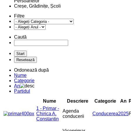
Persoanelor
Creșe, Grădinițe, Școli
Filtre
Caută
Ordonează după
Nume
Categorie
An
Partidul
Nume
Descriere
Categorie
An
P
1 - Primar -
Agenda
Chirica A.
Conducerea
2025
conducerii
Constantin
Viceprimar