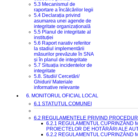
5.3 Mecanismul de
raportare a încălcărilor legii
5.4 Declarația privind
asumarea unei agende de
integritate organizațională
5.5 Planul de integritate al
instituției
5.6 Raport narativ referitor
la stadiul implementării
măsurilor prevăzute în SNA
și în planul de integritate
5.7 Situația incidentelor de
integritate
5.8. Studii/ Cercetări/
Ghiduri/ Materiale
informative relevante
6. MONITORUL OFICIAL LOCAL
6.1 STATUTUL COMUNEI
6.2 REGULAMENTELE PRIVIND PROCEDURI
6.2.1 REGULAMENTUL CUPRINZÂND M
PROIECTELOR DE HOTĂRÂRI ALE AUT
6.2.2 REGULAMENTUL CUPRINZÂND M