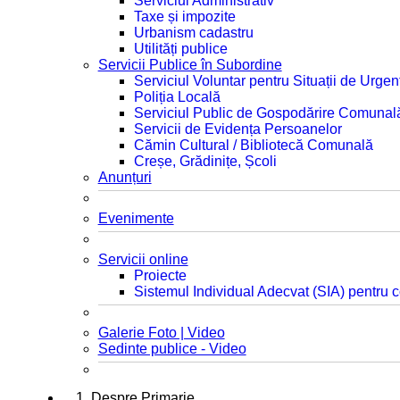
Serviciul Administrativ
Taxe și impozite
Urbanism cadastru
Utilități publice
Servicii Publice în Subordine
Serviciul Voluntar pentru Situații de Urgen
Poliția Locală
Serviciul Public de Gospodărire Comunal
Servicii de Evidența Persoanelor
Cămin Cultural / Bibliotecă Comunală
Creșe, Grădinițe, Școli
Anunțuri
Evenimente
Servicii online
Proiecte
Sistemul Individual Adecvat (SIA) pentru c
Galerie Foto | Video
Sedinte publice - Video
1. Despre Primarie