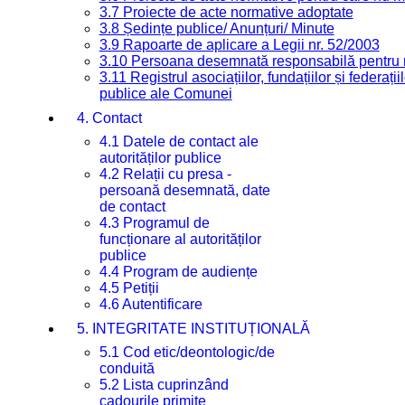
3.7 Proiecte de acte normative adoptate
3.8 Ședințe publice/ Anunțuri/ Minute
3.9 Rapoarte de aplicare a Legii nr. 52/2003
3.10 Persoana desemnată responsabilă pentru re
3.11 Registrul asociațiilor, fundațiilor și federații
publice ale Comunei
4. Contact
4.1 Datele de contact ale
autorităților publice
4.2 Relații cu presa -
persoană desemnată, date
de contact
4.3 Programul de
funcționare al autorităților
publice
4.4 Program de audiențe
4.5 Petiții
4.6 Autentificare
5. INTEGRITATE INSTITUȚIONALĂ
5.1 Cod etic/deontologic/de
conduită
5.2 Lista cuprinzând
cadourile primite