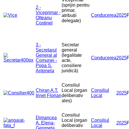
(sprijin pentru
2 -
primar,
Viceprimar -
Conducerea
2025
atribuții
Olteanu
delegate)
Costinel
3 -
Secretar
Secretarul
general
General al
(legalitate
Conducerea
2025
Comunei -
acte,
Popa S.
consiliere
Antonela
juridică)
Consiliul
Chiran A.T.
Local (organ
Consiliul
2025
Irinel Florian
deliberativ
Local
ales)
Consiliul
Dimancea
Local (organ
Consiliul
A. Elena-
2025
deliberativ
Local
Georgeta