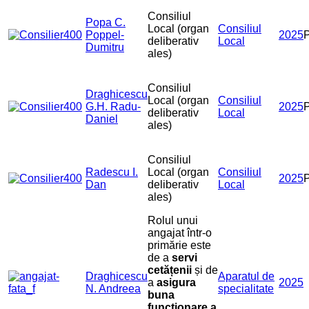
Consiliul
Popa C.
Local (organ
Consiliul
Poppel-
2025
deliberativ
Local
Dumitru
ales)
Consiliul
Draghicescu
Local (organ
Consiliul
G.H. Radu-
2025
deliberativ
Local
Daniel
ales)
Consiliul
Radescu I.
Local (organ
Consiliul
2025
Dan
deliberativ
Local
ales)
Rolul unui
angajat într-o
primărie este
de a
servi
cetățenii
și de
Draghicescu
Aparatul de
a
asigura
2025
N. Andreea
specialitate
buna
funcționare a