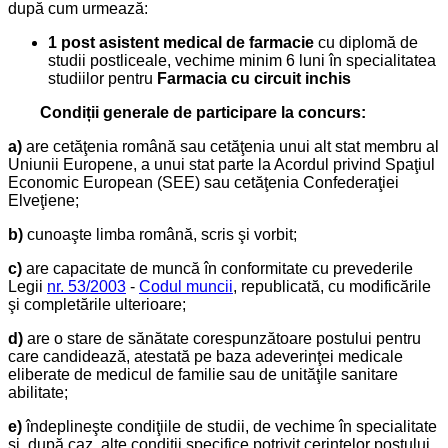
după cum urmează:
1 post asistent medical de farmacie
cu diplomă de
studii postliceale, vechime minim 6 luni în specialitatea
studiilor pentru
Farmacia cu circuit inchis
Condiții generale de participare la concurs:
a)
are cetăţenia română sau cetăţenia unui alt stat membru al
Uniunii Europene, a unui stat parte la Acordul privind Spaţiul
Economic European (SEE) sau cetăţenia Confederaţiei
Elveţiene;
b)
cunoaşte limba română, scris şi vorbit;
c)
are capacitate de muncă în conformitate cu prevederile
Legii
nr. 53/2003
-
Codul muncii
, republicată, cu modificările
şi completările ulterioare;
d)
are o stare de sănătate corespunzătoare postului pentru
care candidează, atestată pe baza adeverinţei medicale
eliberate de medicul de familie sau de unităţile sanitare
abilitate;
e)
îndeplineşte condiţiile de studii, de vechime în specialitate
şi, după caz, alte condiţii specifice potrivit cerinţelor postului