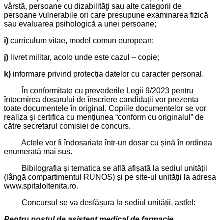
vârstă, persoane cu dizabilităţi sau alte categorii de
persoane vulnerabile ori care presupune examinarea fizică
sau evaluarea psihologică a unei persoane;
i)
curriculum vitae, model comun european;
j)
livret militar, acolo unde este cazul – copie;
k)
informare privind protecția datelor cu caracter personal.
În conformitate cu prevederile Legii 9/2023 pentru
întocmirea dosarului de înscriere candidații vor prezenta
toate documentele în original. Copiile documentelor se vor
realiza și certifica cu mențiunea “conform cu originalul” de
către secretarul comisiei de concurs.
Actele vor fi îndosariate într-un dosar cu șină în ordinea
enumerată mai sus.
Bibilografia și tematica se află afișată la sediul unității
(lângă compartimentul RUNOS) și pe site-ul unității la adresa
www.spitaloltenita.ro.
Concursul se va desfășura la sediul unității, astfel:
Pentru postul de asistent medical de farmacie