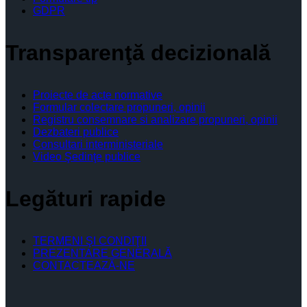
GDPR
Transparenţă decizională
Proiecte de acte normative
Formular colectare propuneri, opinii
Registru consemnare si analizare propuneri, opinii
Dezbateri publice
Consultari interministeriale
Video Şedinţe publice
Legături rapide
TERMENI ŞI CONDIŢII
PREZENTARE GENERALĂ
CONTACTEAZĂ-NE