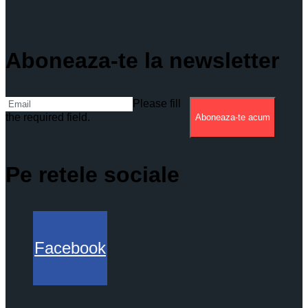
Aboneaza-te la newsletter
Please fill
the required field.
Aboneaza-te acum
Pe retele sociale
Facebook