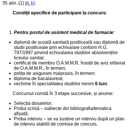
35 alin. (1)
lit. h)
.
Condiții specifice de participare la concurs:
Pentru postul de asistent medical de farmacie:
diplomă de școală sanitară postliceală sau diplomă de
studii postliceale prin echivalare conform H.G.
797/1997 privind echivalarea studiilor absolvenților
liceului sanitar;
certificat de membru O.A.M.M.R. însoțit de aviz eliberat
de O.A.M.M.R., în termen;
polița de asigurare malpraxis, în termen;
diploma de bacalaureat;
vechime în specialitatea studiilor minim
6 luni
.
Concursul constă în 3 etape succesive, și anume:
Selecția dosarelor;
Proba scrisă – subiecte din bibliografia/tematica
afișată;
Proba interviu – se va susține un interviu după un plan
de interviu stabilit de comisia de concurs.