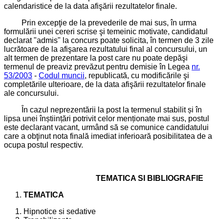
calendaristice de la data afişării rezultatelor finale.
Prin excepţie de la prevederile de mai sus, în urma
formulării unei cereri scrise şi temeinic motivate, candidatul
declarat "admis" la concurs poate solicita, în termen de 3 zile
lucrătoare de la afişarea rezultatului final al concursului, un
alt termen de prezentare la post care nu poate depăşi
termenul de preaviz prevăzut pentru demisie în Legea
nr.
53/2003
-
Codul muncii
, republicată, cu modificările şi
completările ulterioare, de la data afişării rezultatelor finale
ale concursului.
În cazul neprezentării la post la termenul stabilit și în
lipsa unei înștiințări potrivit celor menționate mai sus, postul
este declarant vacant, urmând să se comunice candidatului
care a obţinut nota finală imediat inferioară posibilitatea de a
ocupa postul respectiv.
TEMATICA SI BIBLIOGRAFIE
TEMATICA
Hipnotice si sedative