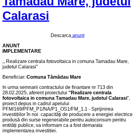
Tamadau Mare, judetul
Calarasi
Descarca
anunt
ANUNT
IMPLEMENTARE
,, Realizare centrala fotovoltaica in comuna Tamadau Mare,
judetul Calarasi”
Beneficiar:
Comuna Tămădau Mare
In urma semnarii contractului de finantare nr 713 din
28.02.2025, aferent proiectului
“Realizare centrala
fotovoltaica in comuna Tamadau Mare, judetul Calarasi
”,
proiect depus in cadrul apelului
PFM/169/PFM_P1/NA/P1_OS1/FM_1.1 - Sprijinirea
investițiilor în noi capacităţi de producere a energiei electrice
produsă din surse regenerabile pentru autoconsum pentru
entități publice, va informam ca a fost demarata
implementarea investitiei.