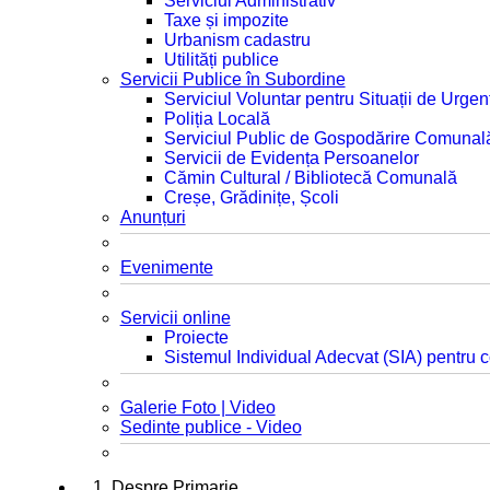
Serviciul Administrativ
Taxe și impozite
Urbanism cadastru
Utilități publice
Servicii Publice în Subordine
Serviciul Voluntar pentru Situații de Urgen
Poliția Locală
Serviciul Public de Gospodărire Comunal
Servicii de Evidența Persoanelor
Cămin Cultural / Bibliotecă Comunală
Creșe, Grădinițe, Școli
Anunțuri
Evenimente
Servicii online
Proiecte
Sistemul Individual Adecvat (SIA) pentru c
Galerie Foto | Video
Sedinte publice - Video
1. Despre Primarie