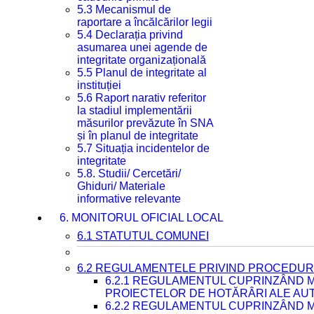
5.3 Mecanismul de
raportare a încălcărilor legii
5.4 Declarația privind
asumarea unei agende de
integritate organizațională
5.5 Planul de integritate al
instituției
5.6 Raport narativ referitor
la stadiul implementării
măsurilor prevăzute în SNA
și în planul de integritate
5.7 Situația incidentelor de
integritate
5.8. Studii/ Cercetări/
Ghiduri/ Materiale
informative relevante
6. MONITORUL OFICIAL LOCAL
6.1 STATUTUL COMUNEI
6.2 REGULAMENTELE PRIVIND PROCEDURI
6.2.1 REGULAMENTUL CUPRINZÂND M
PROIECTELOR DE HOTĂRÂRI ALE AUT
6.2.2 REGULAMENTUL CUPRINZÂND M