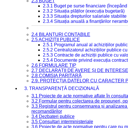
2.3 BUGET
2.3.1 Buget pe surse financiare (începând
2.3.2 Situația plăților (execuția bugetară)
2.3.3 Situația drepturilor salariale stabilit
2.3.4 Situația anuală a finanțărilor neramb
2.4 BILANȚURI CONTABILE
2.5 ACHIZIȚII PUBLICE
2.5.1 Programul anual al achizițiilor publi
2.5.2 Centralizatorul achizițiilor publice 
2.5.3 Contracte de achiziții publice cu va
2.5.4 Documente privind execuția contract
2.6 FORMULARE TIP
2.7 DECLARAȚII DE AVERE ȘI DE INTERES
2.8 COMISIA PARITARĂ
2.9. PROTECȚIA DATELOR CU CARACTER
3. TRANSPARENȚĂ DECIZIONALĂ
3.1 Proiecte de acte normative aflate în consult
3.2 Formular pentru colectarea de propuneri, opi
3.3 Registrul pentru consemnarea și analizarea p
recomandărilor
3.4 Dezbateri publice
3.5 Consultari interministeriale
3.6 Proiecte de acte normative pentru care nu ma