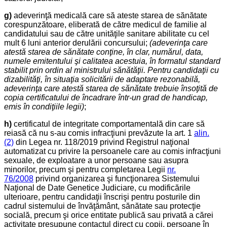
g)
adeverinţă medicală care să ateste starea de sănătate
corespunzătoare, eliberată de către medicul de familie al
candidatului sau de către unităţile sanitare abilitate cu cel
mult 6 luni anterior derulării concursului;
(a
deverinţa care
atestă starea de sănătate conţine, în clar, numărul, data,
numele emitentului şi calitatea acestuia, în formatul standard
stabilit prin ordin al ministrului sănătăţii. Pentru candidaţii cu
dizabilităţi, în situaţia solicitării de adaptare rezonabilă,
adeverinţa care atestă starea de sănătate trebuie însoţită de
copia certificatului de încadrare într-un grad de handicap,
emis în condiţiile legii)
;
h)
certificatul de integritate comportamentală din care să
reiasă că nu s-au comis infracţiuni prevăzute la art. 1
alin.
(2)
din Legea nr. 118/2019 privind Registrul naţional
automatizat cu privire la persoanele care au comis infracţiuni
sexuale, de exploatare a unor persoane sau asupra
minorilor, precum şi pentru completarea Legii
nr.
76/2008
privind organizarea şi funcţionarea Sistemului
Naţional de Date Genetice Judiciare, cu modificările
ulterioare, pentru candidaţii înscrişi pentru posturile din
cadrul sistemului de învăţământ, sănătate sau protecţie
socială, precum şi orice entitate publică sau privată a cărei
activitate presupune contactul direct cu copii, persoane în