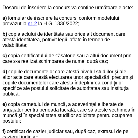
Dosarul de înscriere la concurs va conține următoarele acte:
a)
formular de înscriere la concurs, conform modelului
prevăzut la
nr. 2
la H.G. 1336/2022;
b)
copia actului de identitate sau orice alt document care
atestă identitatea, potrivit legii, aflate în termen de
valabilitate;
c)
copia certificatului de căsătorie sau a altui document prin
care s-a realizat schimbarea de nume, după caz;
d)
copiile documentelor care atestă nivelul studiilor şi ale
altor acte care atestă efectuarea unor specializări, precum şi
copiile documentelor care atestă îndeplinirea condiţiilor
specifice ale postului solicitate de autoritatea sau instituţia
publică;
e)
copia carnetului de muncă, a adeverinţei eliberate de
angajator pentru perioada lucrată, care să ateste vechimea în
muncă şi în specialitatea studiilor solicitate pentru ocuparea
postului;
f)
certificat de cazier judiciar sau, după caz, extrasul de pe
cazierul judiciar;