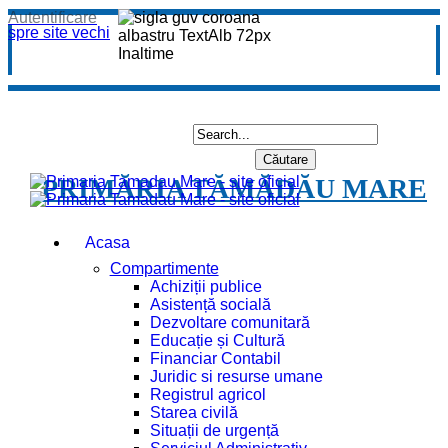
Autentificare
spre site vechi
PRIMĂRIA TĂMĂDĂU MARE
Acasa
Compartimente
Achiziții publice
Asistență socială
Dezvoltare comunitară
Educație și Cultură
Financiar Contabil
Juridic si resurse umane
Registrul agricol
Starea civilă
Situații de urgență