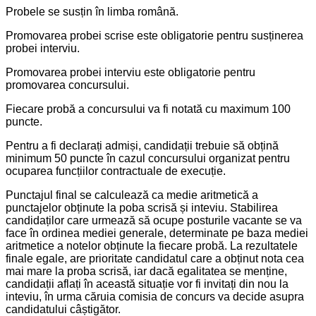
Probele se susțin în limba română.
Promovarea probei scrise este obligatorie pentru susținerea
probei interviu.
Promovarea probei interviu este obligatorie pentru
promovarea concursului.
Fiecare probă a concursului va fi notată cu maximum 100
puncte.
Pentru a fi declarați admiși, candidații trebuie să obțină
minimum 50 puncte în cazul concursului organizat pentru
ocuparea funcțiilor contractuale de execuție.
Punctajul final se calculează ca medie aritmetică a
punctajelor obținute la poba scrisă și inteviu. Stabilirea
candidaților care urmează să ocupe posturile vacante se va
face în ordinea mediei generale, determinate pe baza mediei
aritmetice a notelor obținute la fiecare probă. La rezultatele
finale egale, are prioritate candidatul care a obținut nota cea
mai mare la proba scrisă, iar dacă egalitatea se menține,
candidații aflați în această situație vor fi invitați din nou la
inteviu, în urma căruia comisia de concurs va decide asupra
candidatului câștigător.