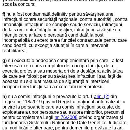
scos la concurs;
f)
nu a fost condamnată definitiv pentru săvârşirea unei
infracţiuni contra securităţii naţionale, contra autorităţii, contra
umanităţii, infracţiuni de corupţie saude serviciu, infracţiuni
de fals ori contra înfăptuirii justiţiei, infracţiuni săvârşite cu
intenţie care ar face o persoană candidată la post
incompatibilă cu exercitarea funcţiei contractuale pentru care
candidează, cu excepţia situaţiei în care a intervenit
reabilitarea;
g)
nu execută o pedeapsă complementară prin care i-a fost
interzisă exercitarea dreptului de a ocupa funcţia, de a
exercita profesia sau meseria ori de a desfăşura activitatea
de care s-a folosit pentru săvârşirea infracţiunii sau faţă de
aceasta nu s-a luat măsura de siguranţă a interzicerii
ocupării unei funcţii sau a exercitării unei profesii;
h
)
nu a comis infracţiunile prevăzute la art. 1
alin. (2)
din
Legea nr. 118/2019 privind Registrul naţional automatizat cu
privire la persoanele care au comis infracţiuni sexuale, de
exploatare a unor persoane sau asupra minorilor, precum şi
pentru completarea Legii
nr. 76/2008
privind organizarea şi
funcţionarea Sistemului Naţional de Date Genetice Judiciare,
cu modificările ulterioare, pentru domeniile prevăzute la art.