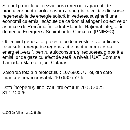
Scopul proiectului: dezvoltarea unei noi capacităţi de
producere pentru autoconsum a energiei electrice din surse
regenerabile de energie solară în vederea susținerii unei
economii cu emisii scăzute de carbon și atingerii obiectivelor
asumate de România în cadrul Planului Național Integrat în
domeniul Energiei și Schimbărilor Climatice (PNIESC).
Obiectivul general al proiectului de investiție: valorificarea
resurselor energetice regenerabile pentru producerea
energiei „verzi”, pentru autoconsum, și reducerea globală a
emisiilor de gaze cu efect de seră la nivelul UAT Comuna
Tămădau Mare din jud. Călărași.
Valoarea totală a proiectului
:
1076805.77 lei, din care
finanțare nerambursabilă 1076805.77 lei
Data începerii și finalizării proiectului: 20.03.2025 -
31.12.2026
Cod SMIS: 315839