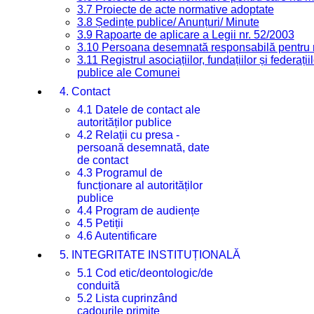
3.7 Proiecte de acte normative adoptate
3.8 Ședințe publice/ Anunțuri/ Minute
3.9 Rapoarte de aplicare a Legii nr. 52/2003
3.10 Persoana desemnată responsabilă pentru re
3.11 Registrul asociațiilor, fundațiilor și federații
publice ale Comunei
4. Contact
4.1 Datele de contact ale
autorităților publice
4.2 Relații cu presa -
persoană desemnată, date
de contact
4.3 Programul de
funcționare al autorităților
publice
4.4 Program de audiențe
4.5 Petiții
4.6 Autentificare
5. INTEGRITATE INSTITUȚIONALĂ
5.1 Cod etic/deontologic/de
conduită
5.2 Lista cuprinzând
cadourile primite