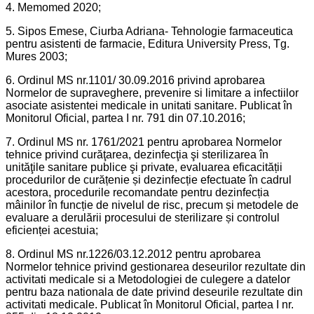
4. Memomed 2020;
5. Sipos Emese, Ciurba Adriana- Tehnologie farmaceutica
pentru asistenti de farmacie, Editura University Press, Tg.
Mures 2003;
6. Ordinul MS nr.1101/ 30.09.2016 privind aprobarea
Normelor de supraveghere, prevenire si limitare a infectiilor
asociate asistentei medicale in unitati sanitare. Publicat în
Monitorul Oficial, partea I nr. 791 din 07.10.2016;
7. Ordinul MS nr. 1761/2021 pentru aprobarea Normelor
tehnice privind curăţarea, dezinfecţia şi sterilizarea în
unităţile sanitare publice şi private, evaluarea eficacității
procedurilor de curățenie și dezinfecție efectuate în cadrul
acestora, procedurile recomandate pentru dezinfecția
mâinilor în funcție de nivelul de risc, precum și metodele de
evaluare a derulării procesului de sterilizare și controlul
eficienței acestuia;
8. Ordinul MS nr.1226/03.12.2012 pentru aprobarea
Normelor tehnice privind gestionarea deseurilor rezultate din
activitati medicale si a Metodologiei de culegere a datelor
pentru baza nationala de date privind deseurile rezultate din
activitati medicale. Publicat în Monitorul Oficial, partea I nr.