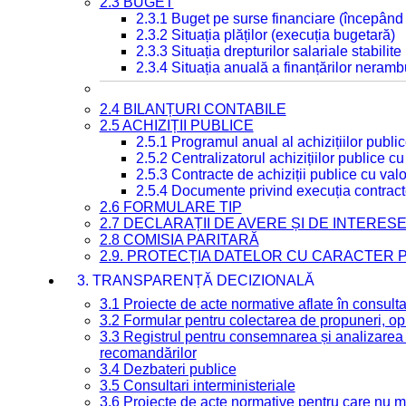
2.3 BUGET
2.3.1 Buget pe surse financiare (începând
2.3.2 Situația plăților (execuția bugetară)
2.3.3 Situația drepturilor salariale stabilit
2.3.4 Situația anuală a finanțărilor neramb
2.4 BILANȚURI CONTABILE
2.5 ACHIZIȚII PUBLICE
2.5.1 Programul anual al achizițiilor publi
2.5.2 Centralizatorul achizițiilor publice 
2.5.3 Contracte de achiziții publice cu va
2.5.4 Documente privind execuția contract
2.6 FORMULARE TIP
2.7 DECLARAȚII DE AVERE ȘI DE INTERES
2.8 COMISIA PARITARĂ
2.9. PROTECȚIA DATELOR CU CARACTER
3. TRANSPARENȚĂ DECIZIONALĂ
3.1 Proiecte de acte normative aflate în consult
3.2 Formular pentru colectarea de propuneri, opi
3.3 Registrul pentru consemnarea și analizarea p
recomandărilor
3.4 Dezbateri publice
3.5 Consultari interministeriale
3.6 Proiecte de acte normative pentru care nu ma