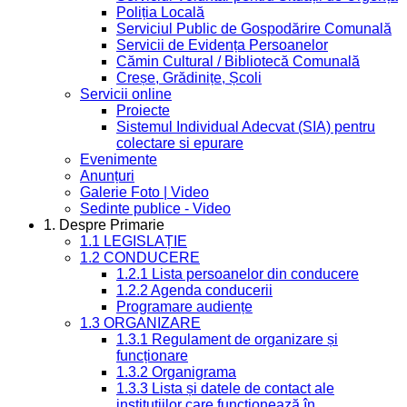
Poliția Locală
Serviciul Public de Gospodărire Comunală
Servicii de Evidența Persoanelor
Cămin Cultural / Bibliotecă Comunală
Creșe, Grădinițe, Școli
Servicii online
Proiecte
Sistemul Individual Adecvat (SIA) pentru
colectare si epurare
Evenimente
Anunțuri
Galerie Foto | Video
Sedinte publice - Video
1. Despre Primarie
1.1 LEGISLAȚIE
1.2 CONDUCERE
1.2.1 Lista persoanelor din conducere
1.2.2 Agenda conducerii
Programare audiențe
1.3 ORGANIZARE
1.3.1 Regulament de organizare și
funcționare
1.3.2 Organigrama
1.3.3 Lista și datele de contact ale
instituțiilor care funcționează în