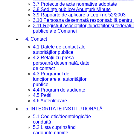
3.7 Proiecte de acte normative adoptate
3.8 Ședințe publice/ Anunțuri/ Minute
3.9 Rapoarte de aplicare a Legii nr. 52/2003
3.10 Persoana desemnată responsabilă pentru re
3.11 Registrul asociațiilor, fundațiilor și federații
publice ale Comunei
4. Contact
4.1 Datele de contact ale
autorităților publice
4.2 Relații cu presa -
persoană desemnată, date
de contact
4.3 Programul de
funcționare al autorităților
publice
4.4 Program de audiențe
4.5 Petiții
4.6 Autentificare
5. INTEGRITATE INSTITUȚIONALĂ
5.1 Cod etic/deontologic/de
conduită
5.2 Lista cuprinzând
cadourile primite