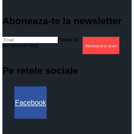
Aboneaza-te la newsletter
Please fill
the required field.
Aboneaza-te acum
Pe retele sociale
Facebook