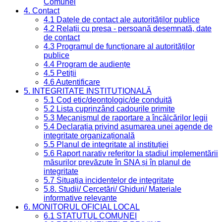
Comunei
4. Contact
4.1 Datele de contact ale autorităților publice
4.2 Relații cu presa - persoană desemnată, date
de contact
4.3 Programul de funcționare al autorităților
publice
4.4 Program de audiențe
4.5 Petiții
4.6 Autentificare
5. INTEGRITATE INSTITUȚIONALĂ
5.1 Cod etic/deontologic/de conduită
5.2 Lista cuprinzând cadourile primite
5.3 Mecanismul de raportare a încălcărilor legii
5.4 Declarația privind asumarea unei agende de
integritate organizațională
5.5 Planul de integritate al instituției
5.6 Raport narativ referitor la stadiul implementării
măsurilor prevăzute în SNA și în planul de
integritate
5.7 Situația incidentelor de integritate
5.8. Studii/ Cercetări/ Ghiduri/ Materiale
informative relevante
6. MONITORUL OFICIAL LOCAL
6.1 STATUTUL COMUNEI