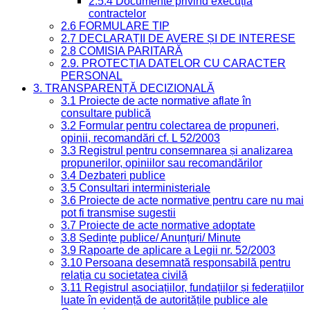
2.5.4 Documente privind execuția
contractelor
2.6 FORMULARE TIP
2.7 DECLARAȚII DE AVERE ȘI DE INTERESE
2.8 COMISIA PARITARĂ
2.9. PROTECȚIA DATELOR CU CARACTER
PERSONAL
3. TRANSPARENȚĂ DECIZIONALĂ
3.1 Proiecte de acte normative aflate în
consultare publică
3.2 Formular pentru colectarea de propuneri,
opinii, recomandări cf. L 52/2003
3.3 Registrul pentru consemnarea și analizarea
propunerilor, opiniilor sau recomandărilor
3.4 Dezbateri publice
3.5 Consultari interministeriale
3.6 Proiecte de acte normative pentru care nu mai
pot fi transmise sugestii
3.7 Proiecte de acte normative adoptate
3.8 Ședințe publice/ Anunțuri/ Minute
3.9 Rapoarte de aplicare a Legii nr. 52/2003
3.10 Persoana desemnată responsabilă pentru
relația cu societatea civilă
3.11 Registrul asociațiilor, fundațiilor și federațiilor
luate în evidență de autoritățile publice ale