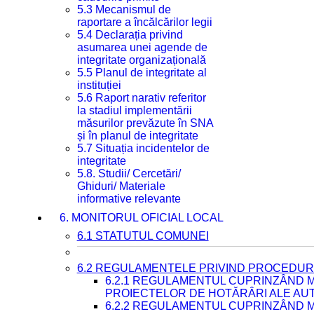
5.3 Mecanismul de
raportare a încălcărilor legii
5.4 Declarația privind
asumarea unei agende de
integritate organizațională
5.5 Planul de integritate al
instituției
5.6 Raport narativ referitor
la stadiul implementării
măsurilor prevăzute în SNA
și în planul de integritate
5.7 Situația incidentelor de
integritate
5.8. Studii/ Cercetări/
Ghiduri/ Materiale
informative relevante
6. MONITORUL OFICIAL LOCAL
6.1 STATUTUL COMUNEI
6.2 REGULAMENTELE PRIVIND PROCEDURI
6.2.1 REGULAMENTUL CUPRINZÂND M
PROIECTELOR DE HOTĂRÂRI ALE AUT
6.2.2 REGULAMENTUL CUPRINZÂND M