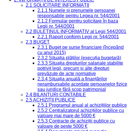
2.1 SOLICITARE INFORMAȚII
2.1.1 Numele și prenumele persoanei
responsabile pentru Legea nr. 544/2001
2.1.2 Formular pentru solicitare în baza
Legii nr. 544/2001
2.2 BULETINUL INFORMATIV al Legii 544/2001
2.2.1 Raport conform Legii nr. 544/2001
2.3 BUGET
2.3.1 Buget pe surse financiare (începând
cu anul 2015)
2.3.2 Situația plăților (execuția bugetară)
2.3.3 Situația drepturilor salariale stabilite
potrivit legii, precum și alte drepturi
prevăzute de acte normative
2.3.4 Situația anuală a finanțărilor
nerambursabile acordate persoanelor fizice
sau juridice fără scop patrimonial
2.4 BILANȚURI CONTABILE
2.5 ACHIZIȚII PUBLICE
2.5.1 Programul anual al achizițiilor publice
2.5.2 Centralizatorul achizițiilor publice cu
valoare mai mare de 5000 €
2.5.3 Contracte de achiziții publice cu
valoare de peste 5000 €