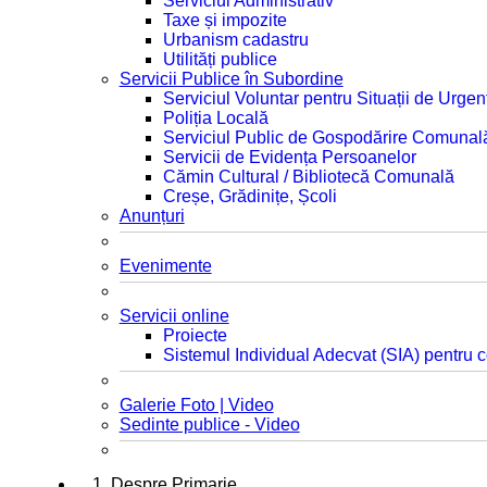
Serviciul Administrativ
Taxe și impozite
Urbanism cadastru
Utilități publice
Servicii Publice în Subordine
Serviciul Voluntar pentru Situații de Urgen
Poliția Locală
Serviciul Public de Gospodărire Comunal
Servicii de Evidența Persoanelor
Cămin Cultural / Bibliotecă Comunală
Creșe, Grădinițe, Școli
Anunțuri
Evenimente
Servicii online
Proiecte
Sistemul Individual Adecvat (SIA) pentru c
Galerie Foto | Video
Sedinte publice - Video
1. Despre Primarie