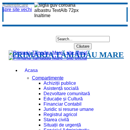
Autentificare
spre site vechi
PRIMĂRIA TĂMĂDĂU MARE
Acasa
Compartimente
Achiziții publice
Asistență socială
Dezvoltare comunitară
Educație și Cultură
Financiar Contabil
Juridic si resurse umane
Registrul agricol
Starea civilă
Situații de urgență