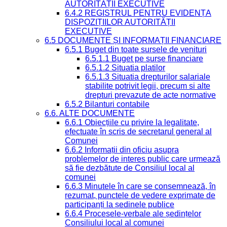
AUTORITĂȚII EXECUTIVE
6.4.2 REGISTRUL PENTRU EVIDENȚA
DISPOZIȚIILOR AUTORITĂȚII
EXECUTIVE
6.5 DOCUMENTE ȘI INFORMAȚII FINANCIARE
6.5.1 Buget din toate sursele de venituri
6.5.1.1 Buget pe surse financiare
6.5.1.2 Situatia platilor
6.5.1.3 Situatia drepturilor salariale
stabilite potrivit legii, precum si alte
drepturi prevazute de acte normative
6.5.2 Bilanturi contabile
6.6. ALTE DOCUMENTE
6.6.1 Obiecțiile cu privire la legalitate,
efectuate în scris de secretarul general al
Comunei
6.6.2 Informații din oficiu asupra
problemelor de interes public care urmează
să fie dezbătute de Consiliul local al
comunei
6.6.3 Minutele în care se consemnează, în
rezumat, punctele de vedere exprimate de
participanți la ședinele publice
6.6.4 Procesele-verbale ale ședințelor
Consiliului local al comunei