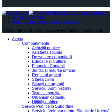
Politica De Confidențialitate
Termeni și condiții
Protectia datelor cu caracter personal
© Copyright 2026 | Design & Devlopment by vreausite.eu
Acasa
Compartimente
Achiziții publice
Asistență socială
Dezvoltare comunitară
Educație și Cultură
Financiar Contabil
Juridic si resurse umane
Registrul agricol
Starea civilă
Situații de urgență
Serviciul Administrativ
Taxe și impozite
Urbanism cadastru
Utilități publice
Servicii Publice în Subordine
Serviciul Voluntar pentru Situații de Urgență