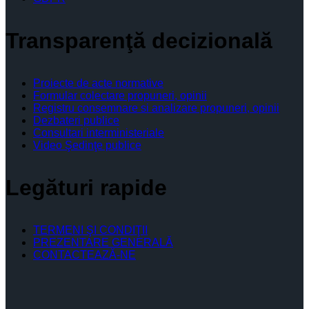
Transparenţă decizională
Proiecte de acte normative
Formular colectare propuneri, opinii
Registru consemnare si analizare propuneri, opinii
Dezbateri publice
Consultari interministeriale
Video Şedinţe publice
Legături rapide
TERMENI ŞI CONDIŢII
PREZENTARE GENERALĂ
CONTACTEAZĂ-NE