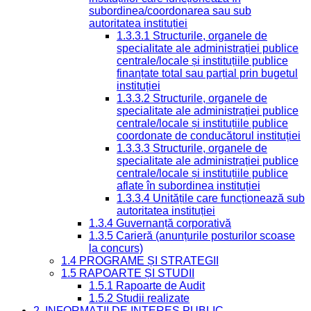
subordinea/coordonarea sau sub
autoritatea instituției
1.3.3.1 Structurile, organele de
specialitate ale administrației publice
centrale/locale și instituțiile publice
finanțate total sau parțial prin bugetul
instituției
1.3.3.2 Structurile, organele de
specialitate ale administrației publice
centrale/locale și instituțiile publice
coordonate de conducătorul instituției
1.3.3.3 Structurile, organele de
specialitate ale administrației publice
centrale/locale și instituțiile publice
aflate în subordinea instituției
1.3.3.4 Unitățile care funcționează sub
autoritatea instituției
1.3.4 Guvernanță corporativă
1.3.5 Carieră (anunțurile posturilor scoase
la concurs)
1.4 PROGRAME ȘI STRATEGII
1.5 RAPOARTE ȘI STUDII
1.5.1 Rapoarte de Audit
1.5.2 Studii realizate
2. INFORMAȚII DE INTERES PUBLIC