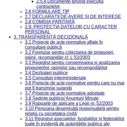
2.5.4 Documente privind execuția
contractelor
2.6 FORMULARE TIP
2.7 DECLARAȚII DE AVERE ȘI DE INTERESE
2.8 COMISIA PARITARĂ
2.9. PROTECȚIA DATELOR CU CARACTER
PERSONAL
3. TRANSPARENȚĂ DECIZIONALĂ
3.1 Proiecte de acte normative aflate în
consultare publică
3.2 Formular pentru colectarea de propuneri,
opinii, recomandări cf. L 52/2003
3.3 Registrul pentru consemnarea și analizarea
propunerilor, opiniilor sau recomandărilor
3.4 Dezbateri publice
3.5 Consultari interministeriale
3.6 Proiecte de acte normative pentru care nu mai
pot fi transmise sugestii
3.7 Proiecte de acte normative adoptate
3.8 Ședințe publice/ Anunțuri/ Minute
3.9 Rapoarte de aplicare a Legii nr. 52/2003
3.10 Persoana desemnată responsabilă pentru
relația cu societatea civilă
3.11 Registrul asociațiilor, fundațiilor și federațiilor
luate în evidență de autoritățile publice ale