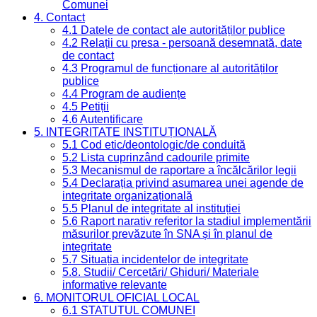
Comunei
4. Contact
4.1 Datele de contact ale autorităților publice
4.2 Relații cu presa - persoană desemnată, date
de contact
4.3 Programul de funcționare al autorităților
publice
4.4 Program de audiențe
4.5 Petiții
4.6 Autentificare
5. INTEGRITATE INSTITUȚIONALĂ
5.1 Cod etic/deontologic/de conduită
5.2 Lista cuprinzând cadourile primite
5.3 Mecanismul de raportare a încălcărilor legii
5.4 Declarația privind asumarea unei agende de
integritate organizațională
5.5 Planul de integritate al instituției
5.6 Raport narativ referitor la stadiul implementării
măsurilor prevăzute în SNA și în planul de
integritate
5.7 Situația incidentelor de integritate
5.8. Studii/ Cercetări/ Ghiduri/ Materiale
informative relevante
6. MONITORUL OFICIAL LOCAL
6.1 STATUTUL COMUNEI