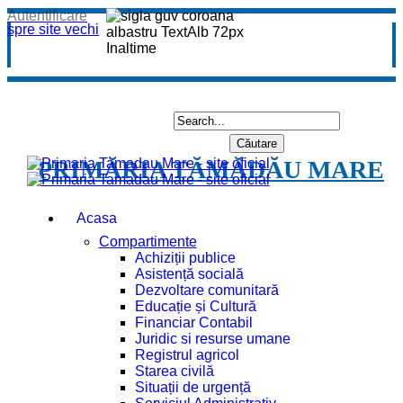
Autentificare
spre site vechi
PRIMĂRIA TĂMĂDĂU MARE
Acasa
Compartimente
Achiziții publice
Asistență socială
Dezvoltare comunitară
Educație și Cultură
Financiar Contabil
Juridic si resurse umane
Registrul agricol
Starea civilă
Situații de urgență