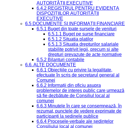
AUTORITĂȚII EXECUTIVE
6.4.2 REGISTRUL PENTRU EVIDENȚA
DISPOZIȚIILOR AUTORITĂȚII
EXECUTIVE
6.5 DOCUMENTE ȘI INFORMAȚII FINANCIARE
6.5.1 Buget din toate sursele de venituri
6.5.1.1 Buget pe surse financiare
6.5.1.2 Situatia platilor
6.5.1.3 Situatia drepturilor salariale
stabilite potrivit legii, precum si alte
drepturi prevazute de acte normative
6.5.2 Bilanturi contabile
6.6. ALTE DOCUMENTE
6.6.1 Obiecțiile cu privire la legalitate,
efectuate în scris de secretarul general al
Comunei
6.6.2 Informații din oficiu asupra
problemelor de interes public care urmează
să fie dezbătute de Consiliul local al
comunei
6.6.3 Minutele în care se consemnează, în
rezumat, punctele de vedere exprimate de
participanți la ședinele publice
6.6.4 Procesele-verbale ale ședințelor
Consiliului local al comunei