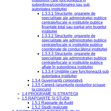
instituțiilor care funcționează în
subordinea/coordonarea sau sub
autoritatea instituției
1.3.3.1 Structurile, organele de
specialitate ale administrației publice
centrale/locale și instituțiile publice
finanțate total sau parțial prin bugetul
instituției
1.3.3.2 Structurile, organele de
specialitate ale administrației publice
centrale/locale și instituțiile publice
coordonate de conducătorul instituției
1.3.3.3 Structurile, organele de
specialitate ale administrației publice
centrale/locale și instituțiile publice
aflate în subordinea instituției
1.3.3.4 Unitățile care funcționează sub
autoritatea instituției
1.3.4 Guvernanță corporativă
1.3.5 Carieră (anunțurile posturilor scoase
la concurs)
1.4 PROGRAME ȘI STRATEGII
1.5 RAPOARTE ȘI STUDII
1.5.1 Rapoarte de Audit
1.5.2 Studii realizate