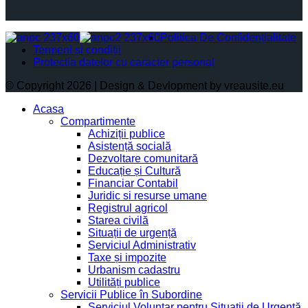
Politica De Confidențialitate
Termeni și condiții
Protectia datelor cu caracter personal
© Copyright 2026 | Design & Devlopment by vreausite.eu
Acasa
Compartimente
Achiziții publice
Asistență socială
Dezvoltare comunitară
Educație și Cultură
Financiar Contabil
Juridic si resurse umane
Registrul agricol
Starea civilă
Situații de urgență
Serviciul Administrativ
Taxe și impozite
Urbanism cadastru
Utilități publice
Servicii Publice în Subordine
Serviciul Voluntar pentru Situații de Urgență