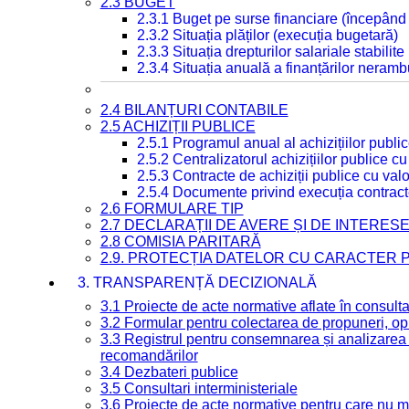
2.3 BUGET
2.3.1 Buget pe surse financiare (începând
2.3.2 Situația plăților (execuția bugetară)
2.3.3 Situația drepturilor salariale stabilit
2.3.4 Situația anuală a finanțărilor neramb
2.4 BILANȚURI CONTABILE
2.5 ACHIZIȚII PUBLICE
2.5.1 Programul anual al achizițiilor publi
2.5.2 Centralizatorul achizițiilor publice 
2.5.3 Contracte de achiziții publice cu va
2.5.4 Documente privind execuția contract
2.6 FORMULARE TIP
2.7 DECLARAȚII DE AVERE ȘI DE INTERES
2.8 COMISIA PARITARĂ
2.9. PROTECȚIA DATELOR CU CARACTER
3. TRANSPARENȚĂ DECIZIONALĂ
3.1 Proiecte de acte normative aflate în consult
3.2 Formular pentru colectarea de propuneri, opi
3.3 Registrul pentru consemnarea și analizarea p
recomandărilor
3.4 Dezbateri publice
3.5 Consultari interministeriale
3.6 Proiecte de acte normative pentru care nu ma