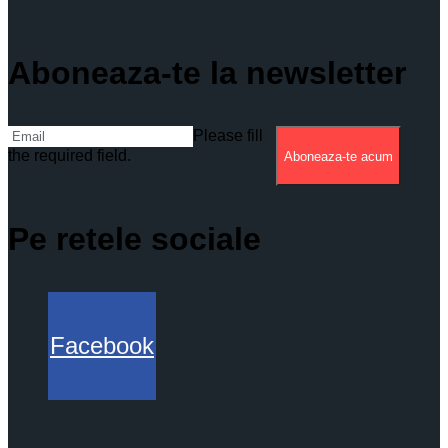
Aboneaza-te la newsletter
Please fill
the required field.
Aboneaza-te acum
Pe retele sociale
Facebook