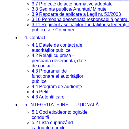
3.7 Proiecte de acte normative adoptate
3.8 Ședințe publice/ Anunțuri/ Minute
3.9 Rapoarte de aplicare a Legii nr. 52/2003
3.10 Persoana desemnată responsabilă pentru re
3.11 Registrul asociațiilor, fundațiilor și federații
publice ale Comunei
4. Contact
4.1 Datele de contact ale
autorităților publice
4.2 Relații cu presa -
persoană desemnată, date
de contact
4.3 Programul de
funcționare al autorităților
publice
4.4 Program de audiențe
4.5 Petiții
4.6 Autentificare
5. INTEGRITATE INSTITUȚIONALĂ
5.1 Cod etic/deontologic/de
conduită
5.2 Lista cuprinzând
cadourile primite