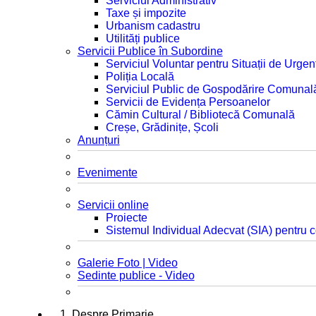
Serviciul Administrativ
Taxe și impozite
Urbanism cadastru
Utilități publice
Servicii Publice în Subordine
Serviciul Voluntar pentru Situații de Urgen
Poliția Locală
Serviciul Public de Gospodărire Comunal
Servicii de Evidența Persoanelor
Cămin Cultural / Bibliotecă Comunală
Creșe, Grădinițe, Școli
Anunțuri
Evenimente
Servicii online
Proiecte
Sistemul Individual Adecvat (SIA) pentru c
Galerie Foto | Video
Sedinte publice - Video
1. Despre Primarie