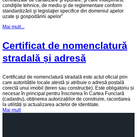
condiţiile tehnice, de mediu şi de reglementare conform
standardizării şi legislaţiei specifice din domeniul apelor
uzate şi gospodăririi apelor”
Mai mult...
Certificat de nomenclatură
stradală și adresă
Certificatul de nomenclatură stradală este actul oficial prin
care autoritățile locale atestă și atribuie o adresă poștală
corectă unui imobil (teren sau construcție). Este obligatoriu și
necesar în principal pentru înscrierea în Cartea Funciară
(cadastru), obținerea autorizațiilor de construire, racordarea
la utilități și actualizarea actelor de identitate.
Mai mult