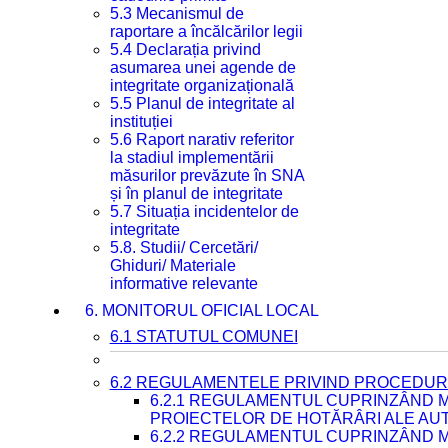
5.3 Mecanismul de
raportare a încălcărilor legii
5.4 Declarația privind
asumarea unei agende de
integritate organizațională
5.5 Planul de integritate al
instituției
5.6 Raport narativ referitor
la stadiul implementării
măsurilor prevăzute în SNA
și în planul de integritate
5.7 Situația incidentelor de
integritate
5.8. Studii/ Cercetări/
Ghiduri/ Materiale
informative relevante
6. MONITORUL OFICIAL LOCAL
6.1 STATUTUL COMUNEI
6.2 REGULAMENTELE PRIVIND PROCEDURI
6.2.1 REGULAMENTUL CUPRINZÂND M
PROIECTELOR DE HOTĂRÂRI ALE AUT
6.2.2 REGULAMENTUL CUPRINZÂND M