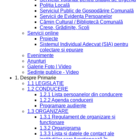
Poliția Locală
Serviciul Public de Gospodărire Comunală
Servicii de Evidența Persoanelor
Cămin Cultural / Bibliotecă Comunală
Creșe, Grădinițe, Școli
Servicii online
Proiecte
Sistemul Individual Adecvat (SIA) pentru
colectare si epurare
Evenimente
Anunțuri
Galerie Foto | Video
Sedinte publice - Video
1. Despre Primarie
1.1 LEGISLAȚIE
1.2 CONDUCERE
1.2.1 Lista persoanelor din conducere
1.2.2 Agenda conducerii
Programare audiențe
1.3 ORGANIZARE
1.3.1 Regulament de organizare și
funcționare
1.3.2 Organigrama
1.3.3 Lista și datele de contact ale