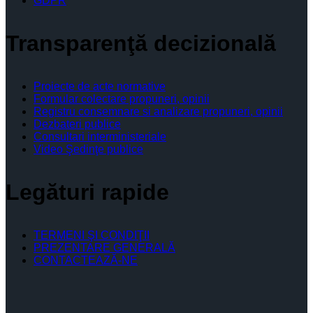
GDPR
Transparenţă decizională
Proiecte de acte normative
Formular colectare propuneri, opinii
Registru consemnare si analizare propuneri, opinii
Dezbateri publice
Consultari interministeriale
Video Şedinţe publice
Legături rapide
TERMENI ŞI CONDIŢII
PREZENTARE GENERALĂ
CONTACTEAZĂ-NE