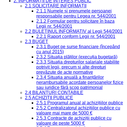
2. INFORMAȚII DE INTERES PUBLIC
2.1 SOLICITARE INFORMAȚII
2.1.1 Numele și prenumele persoanei
responsabile pentru Legea nr. 544/2001
2.1.2 Formular pentru solicitare în baza
Legii nr. 544/2001
2.2 BULETINUL INFORMATIV al Legii 544/2001
2.2.1 Raport conform Legii nr. 544/2001
2.3 BUGET
2.3.1 Buget pe surse financiare (începând
cu anul 2015)
2.3.2 Situația plăților (execuția bugetară)
2.3.3 Situația drepturilor salariale stabilite
potrivit legii, precum și alte drepturi
prevăzute de acte normative
2.3.4 Situația anuală a finanțărilor
nerambursabile acordate persoanelor fizice
sau juridice fără scop patrimonial
2.4 BILANȚURI CONTABILE
2.5 ACHIZIȚII PUBLICE
2.5.1 Programul anual al achizițiilor publice
2.5.2 Centralizatorul achizițiilor publice cu
valoare mai mare de 5000 €
2.5.3 Contracte de achiziții publice cu
valoare de peste 5000 €