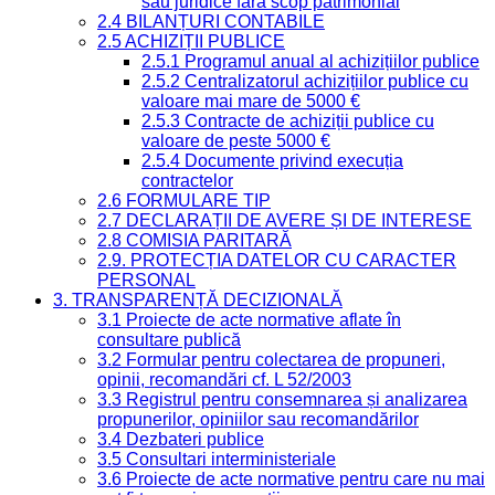
sau juridice fără scop patrimonial
2.4 BILANȚURI CONTABILE
2.5 ACHIZIȚII PUBLICE
2.5.1 Programul anual al achizițiilor publice
2.5.2 Centralizatorul achizițiilor publice cu
valoare mai mare de 5000 €
2.5.3 Contracte de achiziții publice cu
valoare de peste 5000 €
2.5.4 Documente privind execuția
contractelor
2.6 FORMULARE TIP
2.7 DECLARAȚII DE AVERE ȘI DE INTERESE
2.8 COMISIA PARITARĂ
2.9. PROTECȚIA DATELOR CU CARACTER
PERSONAL
3. TRANSPARENȚĂ DECIZIONALĂ
3.1 Proiecte de acte normative aflate în
consultare publică
3.2 Formular pentru colectarea de propuneri,
opinii, recomandări cf. L 52/2003
3.3 Registrul pentru consemnarea și analizarea
propunerilor, opiniilor sau recomandărilor
3.4 Dezbateri publice
3.5 Consultari interministeriale
3.6 Proiecte de acte normative pentru care nu mai