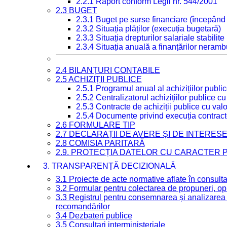
2.2.1 Raport conform Legii nr. 544/2001
2.3 BUGET
2.3.1 Buget pe surse financiare (începând
2.3.2 Situația plăților (execuția bugetară)
2.3.3 Situația drepturilor salariale stabilit
2.3.4 Situația anuală a finanțărilor neramb
2.4 BILANȚURI CONTABILE
2.5 ACHIZIȚII PUBLICE
2.5.1 Programul anual al achizițiilor publi
2.5.2 Centralizatorul achizițiilor publice 
2.5.3 Contracte de achiziții publice cu va
2.5.4 Documente privind execuția contract
2.6 FORMULARE TIP
2.7 DECLARAȚII DE AVERE ȘI DE INTERES
2.8 COMISIA PARITARĂ
2.9. PROTECȚIA DATELOR CU CARACTER
3. TRANSPARENȚĂ DECIZIONALĂ
3.1 Proiecte de acte normative aflate în consult
3.2 Formular pentru colectarea de propuneri, opi
3.3 Registrul pentru consemnarea și analizarea p
recomandărilor
3.4 Dezbateri publice
3.5 Consultari interministeriale