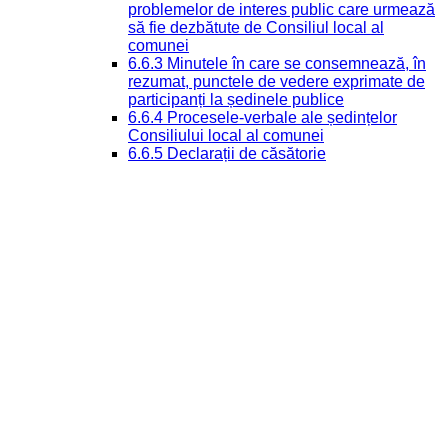
problemelor de interes public care urmează
să fie dezbătute de Consiliul local al
comunei
6.6.3 Minutele în care se consemnează, în
rezumat, punctele de vedere exprimate de
participanți la ședinele publice
6.6.4 Procesele-verbale ale ședințelor
Consiliului local al comunei
6.6.5 Declarații de căsătorie