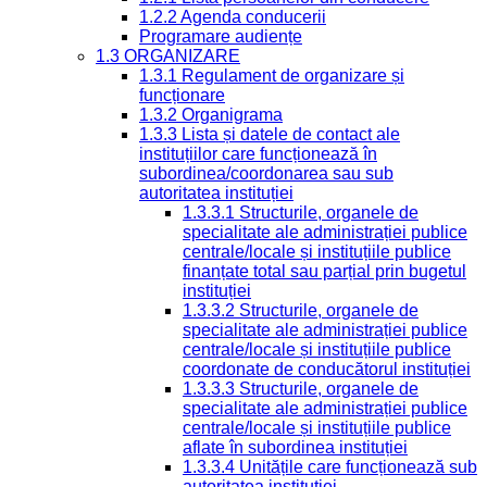
1.2.2 Agenda conducerii
Programare audiențe
1.3 ORGANIZARE
1.3.1 Regulament de organizare și
funcționare
1.3.2 Organigrama
1.3.3 Lista și datele de contact ale
instituțiilor care funcționează în
subordinea/coordonarea sau sub
autoritatea instituției
1.3.3.1 Structurile, organele de
specialitate ale administrației publice
centrale/locale și instituțiile publice
finanțate total sau parțial prin bugetul
instituției
1.3.3.2 Structurile, organele de
specialitate ale administrației publice
centrale/locale și instituțiile publice
coordonate de conducătorul instituției
1.3.3.3 Structurile, organele de
specialitate ale administrației publice
centrale/locale și instituțiile publice
aflate în subordinea instituției
1.3.3.4 Unitățile care funcționează sub
autoritatea instituției