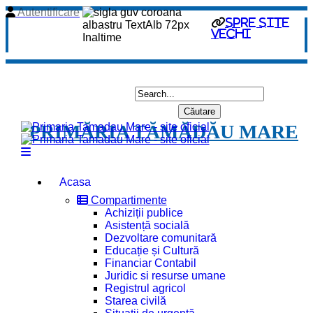
Autentificare
spre site
vechi
PRIMĂRIA TĂMĂDĂU MARE
Acasa
Compartimente
Achiziții publice
Asistență socială
Dezvoltare comunitară
Educație și Cultură
Financiar Contabil
Juridic si resurse umane
Registrul agricol
Starea civilă