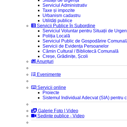
Situații de urgență
Serviciul Administrativ
Taxe și impozite
Urbanism cadastru
Utilități publice
Servicii Publice în Subordine
Serviciul Voluntar pentru Situații de Urgen
Poliția Locală
Serviciul Public de Gospodărire Comunal
Servicii de Evidența Persoanelor
Cămin Cultural / Bibliotecă Comunală
Creșe, Grădinițe, Școli
Anunțuri
Evenimente
Servicii online
Proiecte
Sistemul Individual Adecvat (SIA) pentru c
Galerie Foto | Video
Sedinte publice - Video