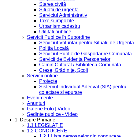
Starea civilă
Situații de urgență
Serviciul Administrativ
Taxe și impozite
Urbanism cadastru
Utilități publice
Servicii Publice în Subordine
Serviciul Voluntar pentru Situații de Urgență
Poliția Locală
Serviciul Public de Gospodărire Comunală
Servicii de Evidența Persoanelor
Cămin Cultural / Bibliotecă Comunală
Creșe, Grădinițe, Școli
Servicii online
Proiecte
Sistemul Individual Adecvat (SIA) pentru
colectare si epurare
Evenimente
Anunțuri
Galerie Foto | Video
Sedinte publice - Video
1. Despre Primarie
1.1 LEGISLAȚIE
1.2 CONDUCERE
1.2.1 Lista persoanelor din conducere