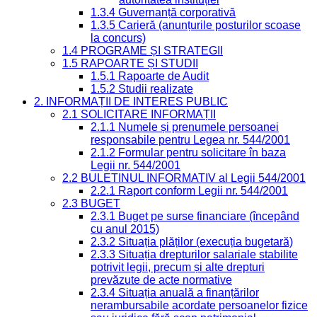
1.3.4 Guvernanță corporativă
1.3.5 Carieră (anunțurile posturilor scoase
la concurs)
1.4 PROGRAME ȘI STRATEGII
1.5 RAPOARTE ȘI STUDII
1.5.1 Rapoarte de Audit
1.5.2 Studii realizate
2. INFORMAȚII DE INTERES PUBLIC
2.1 SOLICITARE INFORMAȚII
2.1.1 Numele și prenumele persoanei
responsabile pentru Legea nr. 544/2001
2.1.2 Formular pentru solicitare în baza
Legii nr. 544/2001
2.2 BULETINUL INFORMATIV al Legii 544/2001
2.2.1 Raport conform Legii nr. 544/2001
2.3 BUGET
2.3.1 Buget pe surse financiare (începând
cu anul 2015)
2.3.2 Situația plăților (execuția bugetară)
2.3.3 Situația drepturilor salariale stabilite
potrivit legii, precum și alte drepturi
prevăzute de acte normative
2.3.4 Situația anuală a finanțărilor
nerambursabile acordate persoanelor fizice