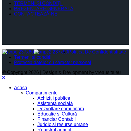
TERMENI ŞI CONDIŢII
PREZENTARE GENERALĂ
CONTACTEAZĂ-NE
Politica De Confidențialitate
Termeni și condiții
Protectia datelor cu caracter personal
© Copyright 2026 | Design & Devlopment by vreausite.eu
Acasa
Compartimente
Achiziții publice
Asistență socială
Dezvoltare comunitară
Educație și Cultură
Financiar Contabil
Juridic si resurse umane
Registrul agricol