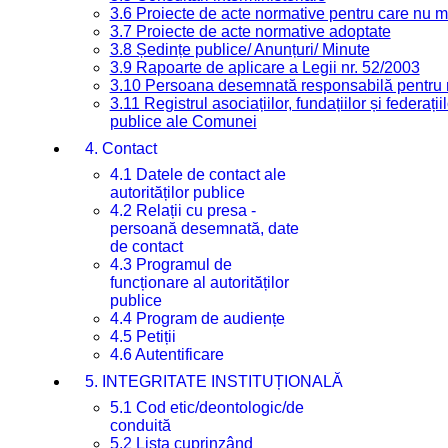
3.6 Proiecte de acte normative pentru care nu ma
3.7 Proiecte de acte normative adoptate
3.8 Ședințe publice/ Anunțuri/ Minute
3.9 Rapoarte de aplicare a Legii nr. 52/2003
3.10 Persoana desemnată responsabilă pentru re
3.11 Registrul asociațiilor, fundațiilor și federații
publice ale Comunei
4. Contact
4.1 Datele de contact ale
autorităților publice
4.2 Relații cu presa -
persoană desemnată, date
de contact
4.3 Programul de
funcționare al autorităților
publice
4.4 Program de audiențe
4.5 Petiții
4.6 Autentificare
5. INTEGRITATE INSTITUȚIONALĂ
5.1 Cod etic/deontologic/de
conduită
5.2 Lista cuprinzând