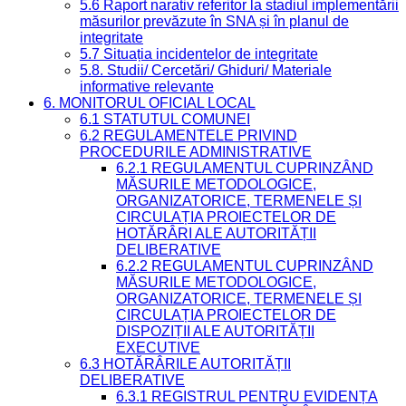
5.6 Raport narativ referitor la stadiul implementării
măsurilor prevăzute în SNA și în planul de
integritate
5.7 Situația incidentelor de integritate
5.8. Studii/ Cercetări/ Ghiduri/ Materiale
informative relevante
6. MONITORUL OFICIAL LOCAL
6.1 STATUTUL COMUNEI
6.2 REGULAMENTELE PRIVIND
PROCEDURILE ADMINISTRATIVE
6.2.1 REGULAMENTUL CUPRINZÂND
MĂSURILE METODOLOGICE,
ORGANIZATORICE, TERMENELE ȘI
CIRCULAȚIA PROIECTELOR DE
HOTĂRÂRI ALE AUTORITĂȚII
DELIBERATIVE
6.2.2 REGULAMENTUL CUPRINZÂND
MĂSURILE METODOLOGICE,
ORGANIZATORICE, TERMENELE ȘI
CIRCULAȚIA PROIECTELOR DE
DISPOZIȚII ALE AUTORITĂȚII
EXECUTIVE
6.3 HOTĂRÂRILE AUTORITĂȚII
DELIBERATIVE
6.3.1 REGISTRUL PENTRU EVIDENȚA