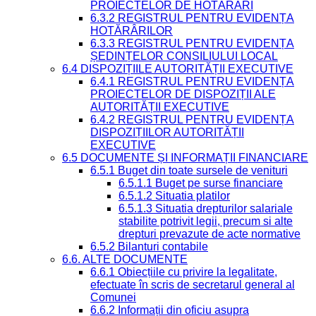
PROIECTELOR DE HOTĂRÂRI
6.3.2 REGISTRUL PENTRU EVIDENȚA
HOTĂRÂRILOR
6.3.3 REGISTRUL PENTRU EVIDENȚA
ȘEDINȚELOR CONSILIULUI LOCAL
6.4 DISPOZIȚIILE AUTORITĂȚII EXECUTIVE
6.4.1 REGISTRUL PENTRU EVIDENȚA
PROIECTELOR DE DISPOZIȚII ALE
AUTORITĂȚII EXECUTIVE
6.4.2 REGISTRUL PENTRU EVIDENȚA
DISPOZIȚIILOR AUTORITĂȚII
EXECUTIVE
6.5 DOCUMENTE ȘI INFORMAȚII FINANCIARE
6.5.1 Buget din toate sursele de venituri
6.5.1.1 Buget pe surse financiare
6.5.1.2 Situatia platilor
6.5.1.3 Situatia drepturilor salariale
stabilite potrivit legii, precum si alte
drepturi prevazute de acte normative
6.5.2 Bilanturi contabile
6.6. ALTE DOCUMENTE
6.6.1 Obiecțiile cu privire la legalitate,
efectuate în scris de secretarul general al
Comunei
6.6.2 Informații din oficiu asupra