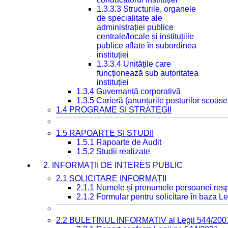
1.3.3.3 Structurile, organele
de specialitate ale
administrației publice
centrale/locale și instituțiile
publice aflate în subordinea
instituției
1.3.3.4 Unitățile care
funcționează sub autoritatea
instituției
1.3.4 Guvernanță corporativă
1.3.5 Carieră (anunțurile posturilor scoase
1.4 PROGRAME ȘI STRATEGII
1.5 RAPOARTE ȘI STUDII
1.5.1 Rapoarte de Audit
1.5.2 Studii realizate
2. INFORMAȚII DE INTERES PUBLIC
2.1 SOLICITARE INFORMAȚII
2.1.1 Numele și prenumele persoanei resp
2.1.2 Formular pentru solicitare în baza Le
2.2 BULETINUL INFORMATIV al Legii 544/200