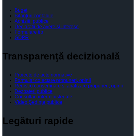
Buget
Bilanţuri contabile
Achiziţii publice
Declaratii de avere si interese
Formulare tip
GDPR
Transparenţă decizională
Proiecte de acte normative
Formular colectare propuneri, opinii
Registru consemnare si analizare propuneri, opinii
Dezbateri publice
Consultari interministeriale
Video Şedinţe publice
Legături rapide