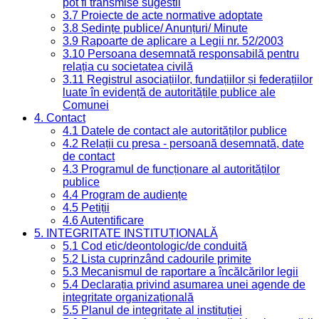
pot fi transmise sugestii
3.7 Proiecte de acte normative adoptate
3.8 Ședințe publice/ Anunțuri/ Minute
3.9 Rapoarte de aplicare a Legii nr. 52/2003
3.10 Persoana desemnată responsabilă pentru
relația cu societatea civilă
3.11 Registrul asociațiilor, fundațiilor și federațiilor
luate în evidență de autoritățile publice ale
Comunei
4. Contact
4.1 Datele de contact ale autorităților publice
4.2 Relații cu presa - persoană desemnată, date
de contact
4.3 Programul de funcționare al autorităților
publice
4.4 Program de audiențe
4.5 Petiții
4.6 Autentificare
5. INTEGRITATE INSTITUȚIONALĂ
5.1 Cod etic/deontologic/de conduită
5.2 Lista cuprinzând cadourile primite
5.3 Mecanismul de raportare a încălcărilor legii
5.4 Declarația privind asumarea unei agende de
integritate organizațională
5.5 Planul de integritate al instituției