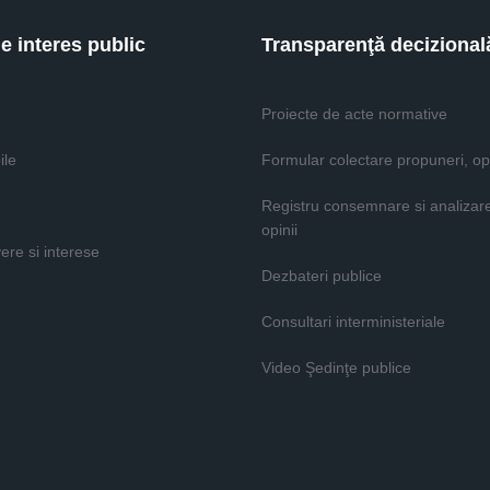
de interes public
Transparenţă decizional
Proiecte de acte normative
ile
Formular colectare propuneri, opi
Registru consemnare si analizar
opinii
vere si interese
Dezbateri publice
Consultari interministeriale
Video Şedinţe publice