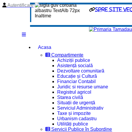
Autentificare
spre site ve
Acasa
Compartimente
Achiziții publice
Asistență socială
Dezvoltare comunitară
Educație și Cultură
Financiar Contabil
Juridic si resurse umane
Registrul agricol
Starea civilă
Situații de urgență
Serviciul Administrativ
Taxe și impozite
Urbanism cadastru
Utilități publice
Servicii Publice în Subordine