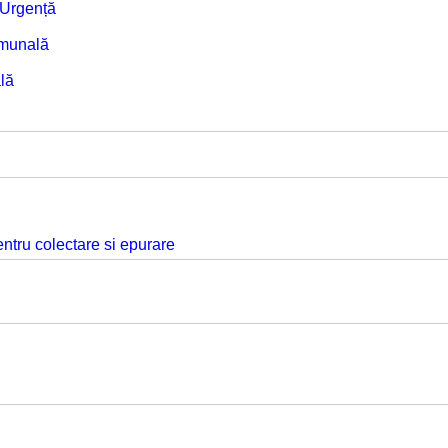
e Urgență
omunală
lă
ntru colectare si epurare