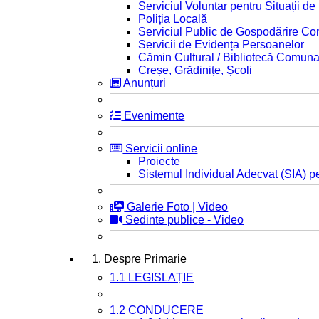
Serviciul Voluntar pentru Situații d
Poliția Locală
Serviciul Public de Gospodărire C
Servicii de Evidența Persoanelor
Cămin Cultural / Bibliotecă Comuna
Creșe, Grădinițe, Școli
Anunțuri
Evenimente
Servicii online
Proiecte
Sistemul Individual Adecvat (SIA) pe
Galerie Foto | Video
Sedinte publice - Video
1. Despre Primarie
1.1 LEGISLAȚIE
1.2 CONDUCERE