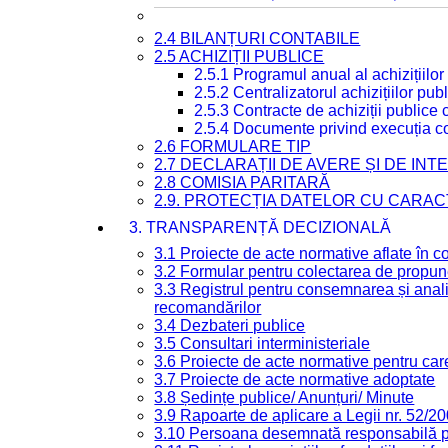
2.4 BILANȚURI CONTABILE
2.5 ACHIZIȚII PUBLICE
2.5.1 Programul anual al achizițiilor
2.5.2 Centralizatorul achizițiilor p
2.5.3 Contracte de achiziții publice
2.5.4 Documente privind execuția co
2.6 FORMULARE TIP
2.7 DECLARAȚII DE AVERE ȘI DE IN
2.8 COMISIA PARITARĂ
2.9. PROTECȚIA DATELOR CU CARA
3. TRANSPARENȚĂ DECIZIONALĂ
3.1 Proiecte de acte normative aflate în c
3.2 Formular pentru colectarea de propune
3.3 Registrul pentru consemnarea și anali
recomandărilor
3.4 Dezbateri publice
3.5 Consultari interministeriale
3.6 Proiecte de acte normative pentru care
3.7 Proiecte de acte normative adoptate
3.8 Ședințe publice/ Anunțuri/ Minute
3.9 Rapoarte de aplicare a Legii nr. 52/2
3.10 Persoana desemnată responsabilă pen