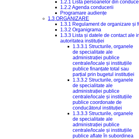
1.2.1 Lista persoanelor din conduce
1.2.2 Agenda conducerii
Programare audiențe
1.3 ORGANIZARE
1.3.1 Regulament de organizare și 
1.3.2 Organigrama
1.3.3 Lista și datele de contact ale
autoritatea instituției
1.3.3.1 Structurile, organele
de specialitate ale
administrației publice
centrale/locale și instituțiile
publice finanțate total sau
parțial prin bugetul instituției
1.3.3.2 Structurile, organele
de specialitate ale
administrației publice
centrale/locale și instituțiile
publice coordonate de
conducătorul instituției
1.3.3.3 Structurile, organele
de specialitate ale
administrației publice
centrale/locale și instituțiile
publice aflate în subordinea