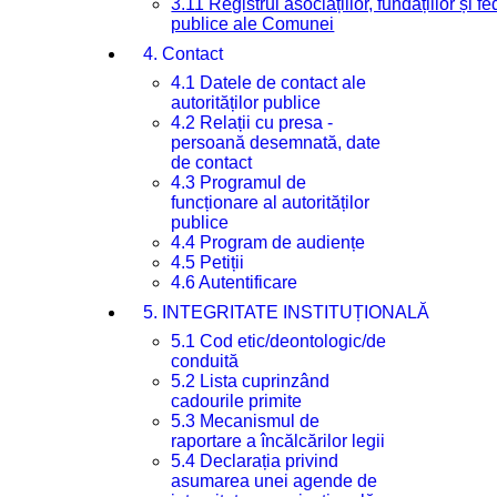
3.11 Registrul asociațiilor, fundațiilor și fe
publice ale Comunei
4. Contact
4.1 Datele de contact ale
autorităților publice
4.2 Relații cu presa -
persoană desemnată, date
de contact
4.3 Programul de
funcționare al autorităților
publice
4.4 Program de audiențe
4.5 Petiții
4.6 Autentificare
5. INTEGRITATE INSTITUȚIONALĂ
5.1 Cod etic/deontologic/de
conduită
5.2 Lista cuprinzând
cadourile primite
5.3 Mecanismul de
raportare a încălcărilor legii
5.4 Declarația privind
asumarea unei agende de