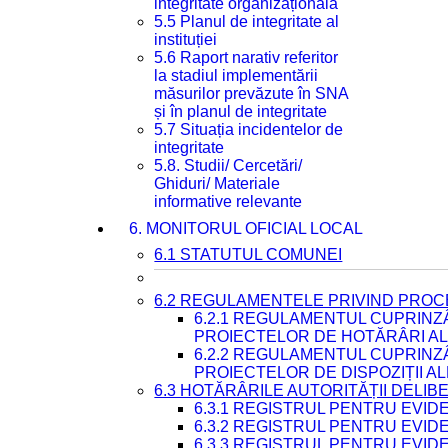
integritate organizațională
5.5 Planul de integritate al
instituției
5.6 Raport narativ referitor
la stadiul implementării
măsurilor prevăzute în SNA
și în planul de integritate
5.7 Situația incidentelor de
integritate
5.8. Studii/ Cercetări/
Ghiduri/ Materiale
informative relevante
6. MONITORUL OFICIAL LOCAL
6.1 STATUTUL COMUNEI
6.2 REGULAMENTELE PRIVIND PROC
6.2.1 REGULAMENTUL CUPRINZ
PROIECTELOR DE HOTĂRÂRI ALE
6.2.2 REGULAMENTUL CUPRINZ
PROIECTELOR DE DISPOZIȚII A
6.3 HOTĂRÂRILE AUTORITĂȚII DELIB
6.3.1 REGISTRUL PENTRU EVI
6.3.2 REGISTRUL PENTRU EVI
6.3.3 REGISTRUL PENTRU EVID