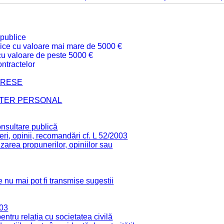
 publice
ublice cu valoare mai mare de 5000 €
 cu valoare de peste 5000 €
ntractelor
TERESE
CTER PERSONAL
onsultare publică
ri, opinii, recomandări cf. L 52/2003
zarea propunerilor, opiniilor sau
 nu mai pot fi transmise sugestii
003
tru relația cu societatea civilă