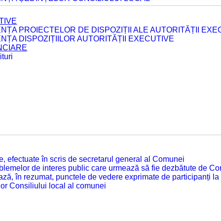
TIVE
ENȚA PROIECTELOR DE DISPOZIȚII ALE AUTORITĂȚII EXE
ENȚA DISPOZIȚIILOR AUTORITĂȚII EXECUTIVE
ANCIARE
turi
tate, efectuate în scris de secretarul general al Comunei
roblemelor de interes public care urmează să fie dezbătute de Con
ză, în rezumat, punctele de vedere exprimate de participanți la
or Consiliului local al comunei