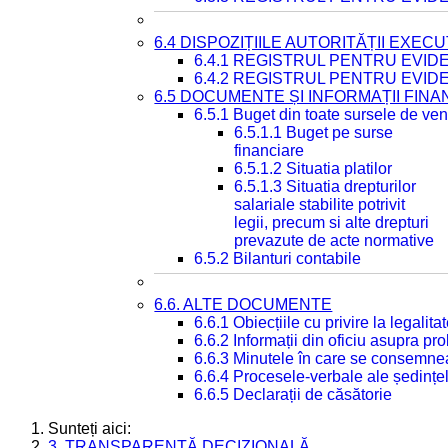
6.4 DISPOZIȚIILE AUTORITĂȚII EXECU
6.4.1 REGISTRUL PENTRU EVID
6.4.2 REGISTRUL PENTRU EVID
6.5 DOCUMENTE ȘI INFORMAȚII FIN
6.5.1 Buget din toate sursele de veni
6.5.1.1 Buget pe surse
financiare
6.5.1.2 Situatia platilor
6.5.1.3 Situatia drepturilor
salariale stabilite potrivit
legii, precum si alte drepturi
prevazute de acte normative
6.5.2 Bilanturi contabile
6.6. ALTE DOCUMENTE
6.6.1 Obiecțiile cu privire la legali
6.6.2 Informații din oficiu asupra p
6.6.3 Minutele în care se consemnea
6.6.4 Procesele-verbale ale ședințel
6.6.5 Declarații de căsătorie
Sunteți aici:
3. TRANSPARENȚĂ DECIZIONALĂ