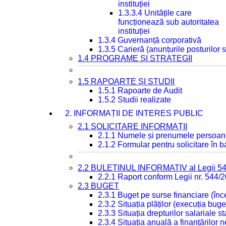
instituției
1.3.3.4 Unitățile care
funcționează sub autoritatea
instituției
1.3.4 Guvernanță corporativă
1.3.5 Carieră (anunțurile posturilor
1.4 PROGRAME ȘI STRATEGII
1.5 RAPOARTE ȘI STUDII
1.5.1 Rapoarte de Audit
1.5.2 Studii realizate
2. INFORMAȚII DE INTERES PUBLIC
2.1 SOLICITARE INFORMAȚII
2.1.1 Numele și prenumele persoan
2.1.2 Formular pentru solicitare în 
2.2 BULETINUL INFORMATIV al Legii 5
2.2.1 Raport conform Legii nr. 544/
2.3 BUGET
2.3.1 Buget pe surse financiare (în
2.3.2 Situația plăților (execuția buge
2.3.3 Situația drepturilor salariale s
2.3.4 Situația anuală a finanțărilor