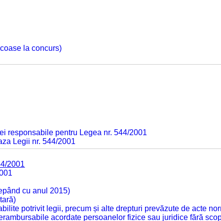
 scoase la concurs)
ei responsabile pentru Legea nr. 544/2001
baza Legii nr. 544/2001
44/2001
2001
cepând cu anul 2015)
tară)
tabilite potrivit legii, precum și alte drepturi prevăzute de acte no
 nerambursabile acordate persoanelor fizice sau juridice fără sco