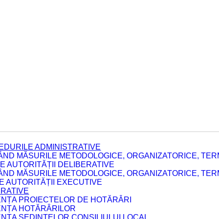
EDURILE ADMINISTRATIVE
ÂND MĂSURILE METODOLOGICE, ORGANIZATORICE, TERM
 AUTORITĂȚII DELIBERATIVE
ÂND MĂSURILE METODOLOGICE, ORGANIZATORICE, TERM
LE AUTORITĂȚII EXECUTIVE
ERATIVE
DENȚA PROIECTELOR DE HOTĂRÂRI
DENȚA HOTĂRÂRILOR
ENȚA ȘEDINȚELOR CONSILIULUI LOCAL