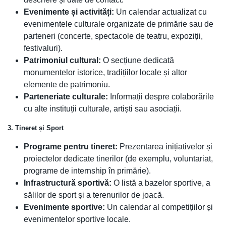
Evenimente și activități:
Un calendar actualizat cu
evenimentele culturale organizate de primărie sau de
parteneri (concerte, spectacole de teatru, expoziții,
festivaluri).
Patrimoniul cultural:
O secțiune dedicată
monumentelor istorice, tradițiilor locale și altor
elemente de patrimoniu.
Parteneriate culturale:
Informații despre colaborările
cu alte instituții culturale, artiști sau asociații.
3. Tineret și Sport
Programe pentru tineret:
Prezentarea inițiativelor și
proiectelor dedicate tinerilor (de exemplu, voluntariat,
programe de internship în primărie).
Infrastructură sportivă:
O listă a bazelor sportive, a
sălilor de sport și a terenurilor de joacă.
Evenimente sportive:
Un calendar al competițiilor și
evenimentelor sportive locale.