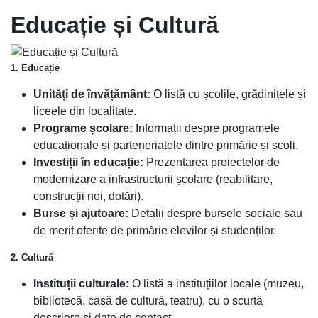
Educație și Cultură
1. Educație
Unități de învățământ:
O listă cu școlile, grădinițele și
liceele din localitate.
Programe școlare:
Informații despre programele
educaționale și parteneriatele dintre primărie și școli.
Investiții în educație:
Prezentarea proiectelor de
modernizare a infrastructurii școlare (reabilitare,
construcții noi, dotări).
Burse și ajutoare:
Detalii despre bursele sociale sau
de merit oferite de primărie elevilor și studenților.
2. Cultură
Instituții culturale:
O listă a instituțiilor locale (muzeu,
bibliotecă, casă de cultură, teatru), cu o scurtă
descriere și date de contact.