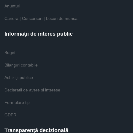
Anunturi
Cariera | Concursuri | Locuri de munca
Informaţii de interes public
Buget
Bilanţuri contabile
Achiziţii publice
Declaratii de avere si interese
Formulare tip
GDPR
Transparenţă decizională