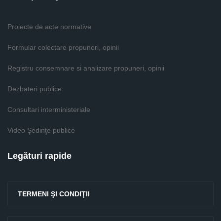
Proiecte de acte normative
Formular colectare propuneri, opinii
Registru consemnare si analizare propuneri, opinii
Dezbateri publice
Consultari interministeriale
Video Şedinţe publice
Legături rapide
TERMENI ŞI CONDIŢII