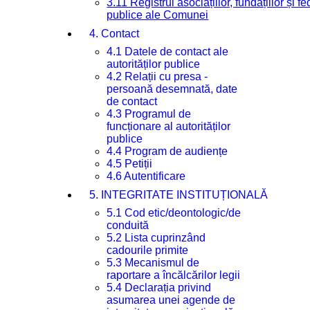
3.11 Registrul asociațiilor, fundațiilor și fe
publice ale Comunei
4. Contact
4.1 Datele de contact ale
autorităților publice
4.2 Relații cu presa -
persoană desemnată, date
de contact
4.3 Programul de
funcționare al autorităților
publice
4.4 Program de audiențe
4.5 Petiții
4.6 Autentificare
5. INTEGRITATE INSTITUȚIONALĂ
5.1 Cod etic/deontologic/de
conduită
5.2 Lista cuprinzând
cadourile primite
5.3 Mecanismul de
raportare a încălcărilor legii
5.4 Declarația privind
asumarea unei agende de