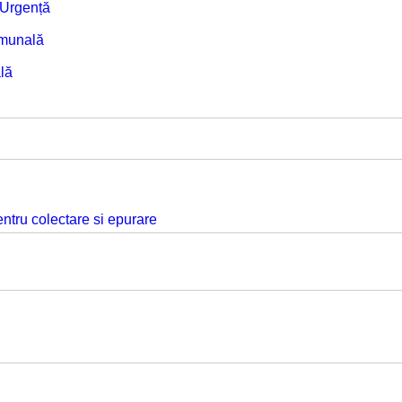
e Urgență
omunală
lă
ntru colectare si epurare