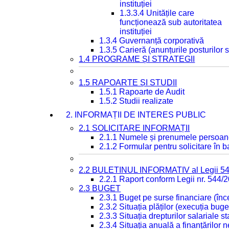
instituției
1.3.3.4 Unitățile care
funcționează sub autoritatea
instituției
1.3.4 Guvernanță corporativă
1.3.5 Carieră (anunțurile posturilor
1.4 PROGRAME ȘI STRATEGII
1.5 RAPOARTE ȘI STUDII
1.5.1 Rapoarte de Audit
1.5.2 Studii realizate
2. INFORMAȚII DE INTERES PUBLIC
2.1 SOLICITARE INFORMAȚII
2.1.1 Numele și prenumele persoan
2.1.2 Formular pentru solicitare în 
2.2 BULETINUL INFORMATIV al Legii 5
2.2.1 Raport conform Legii nr. 544/
2.3 BUGET
2.3.1 Buget pe surse financiare (în
2.3.2 Situația plăților (execuția buge
2.3.3 Situația drepturilor salariale s
2.3.4 Situația anuală a finanțărilor