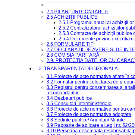
2.4 BILANȚURI CONTABILE
2.5 ACHIZIȚII PUBLICE
2.5.1 Programul anual al achizițiilor
2.5.2 Centralizatorul achizițiilor p
2.5.3 Contracte de achiziții publice
2.5.4 Documente privind execuția co
2.6 FORMULARE TIP
2.7 DECLARAȚII DE AVERE ȘI DE IN
2.8 COMISIA PARITARĂ
2.9. PROTECȚIA DATELOR CU CARA
3. TRANSPARENȚĂ DECIZIONALĂ
3.1 Proiecte de acte normative aflate în c
3.2 Formular pentru colectarea de propune
3.3 Registrul pentru consemnarea și anali
recomandărilor
3.4 Dezbateri publice
3.5 Consultari interministeriale
3.6 Proiecte de acte normative pentru care
3.7 Proiecte de acte normative adoptate
3.8 Ședințe publice/ Anunțuri/ Minute
3.9 Rapoarte de aplicare a Legii nr. 52/2
3.10 Persoana desemnată responsabilă pen