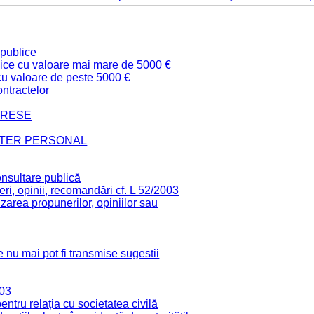
 publice
ublice cu valoare mai mare de 5000 €
 cu valoare de peste 5000 €
ntractelor
TERESE
CTER PERSONAL
onsultare publică
ri, opinii, recomandări cf. L 52/2003
zarea propunerilor, opiniilor sau
 nu mai pot fi transmise sugestii
003
tru relația cu societatea civilă