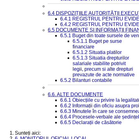
6.4 DISPOZIȚIILE AUTORITĂȚII EXECU
6.4.1 REGISTRUL PENTRU EVID
6.4.2 REGISTRUL PENTRU EVID
6.5 DOCUMENTE ȘI INFORMAȚII FIN
6.5.1 Buget din toate sursele de veni
6.5.1.1 Buget pe surse
financiare
6.5.1.2 Situatia platilor
6.5.1.3 Situatia drepturilor
salariale stabilite potrivit
legii, precum si alte drepturi
prevazute de acte normative
6.5.2 Bilanturi contabile
6.6. ALTE DOCUMENTE
6.6.1 Obiecțiile cu privire la legali
6.6.2 Informații din oficiu asupra p
6.6.3 Minutele în care se consemnea
6.6.4 Procesele-verbale ale ședințel
6.6.5 Declarații de căsătorie
Sunteți aici:
6. MONITORUL OFICIAL LOCAL