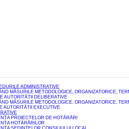
EDURILE ADMINISTRATIVE
ÂND MĂSURILE METODOLOGICE, ORGANIZATORICE, TERM
 AUTORITĂȚII DELIBERATIVE
ÂND MĂSURILE METODOLOGICE, ORGANIZATORICE, TERM
LE AUTORITĂȚII EXECUTIVE
ERATIVE
DENȚA PROIECTELOR DE HOTĂRÂRI
DENȚA HOTĂRÂRILOR
ENȚA ȘEDINȚELOR CONSILIULUI LOCAL