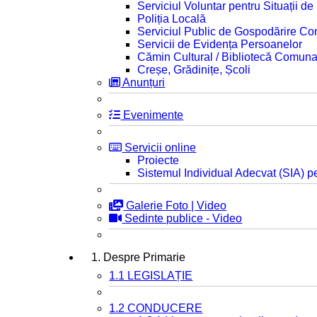
Serviciul Voluntar pentru Situații d
Poliția Locală
Serviciul Public de Gospodărire C
Servicii de Evidența Persoanelor
Cămin Cultural / Bibliotecă Comuna
Creșe, Grădinițe, Școli
Anunțuri
Evenimente
Servicii online
Proiecte
Sistemul Individual Adecvat (SIA) pe
Galerie Foto | Video
Sedinte publice - Video
1. Despre Primarie
1.1 LEGISLAȚIE
1.2 CONDUCERE