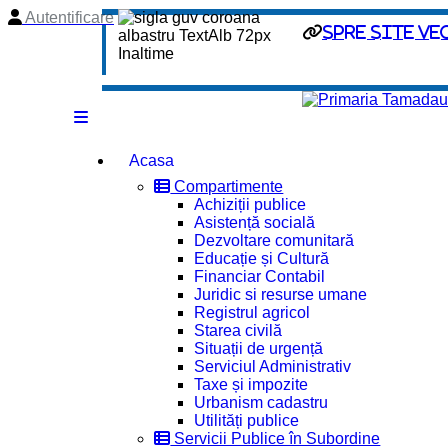
Autentificare
spre site ve
Acasa
Compartimente
Achiziții publice
Asistență socială
Dezvoltare comunitară
Educație și Cultură
Financiar Contabil
Juridic si resurse umane
Registrul agricol
Starea civilă
Situații de urgență
Serviciul Administrativ
Taxe și impozite
Urbanism cadastru
Utilități publice
Servicii Publice în Subordine