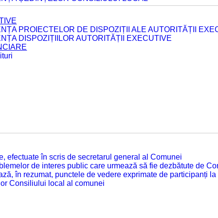
TIVE
ENȚA PROIECTELOR DE DISPOZIȚII ALE AUTORITĂȚII EXE
ENȚA DISPOZIȚIILOR AUTORITĂȚII EXECUTIVE
ANCIARE
turi
tate, efectuate în scris de secretarul general al Comunei
roblemelor de interes public care urmează să fie dezbătute de Con
ză, în rezumat, punctele de vedere exprimate de participanți la
or Consiliului local al comunei