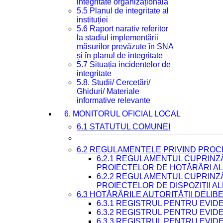
integritate organizațională
5.5 Planul de integritate al
instituției
5.6 Raport narativ referitor
la stadiul implementării
măsurilor prevăzute în SNA
și în planul de integritate
5.7 Situația incidentelor de
integritate
5.8. Studii/ Cercetări/
Ghiduri/ Materiale
informative relevante
6. MONITORUL OFICIAL LOCAL
6.1 STATUTUL COMUNEI
6.2 REGULAMENTELE PRIVIND PROC
6.2.1 REGULAMENTUL CUPRINZ
PROIECTELOR DE HOTĂRÂRI ALE
6.2.2 REGULAMENTUL CUPRINZ
PROIECTELOR DE DISPOZIȚII A
6.3 HOTĂRÂRILE AUTORITĂȚII DELIB
6.3.1 REGISTRUL PENTRU EVI
6.3.2 REGISTRUL PENTRU EVI
6.3.3 REGISTRUL PENTRU EVID