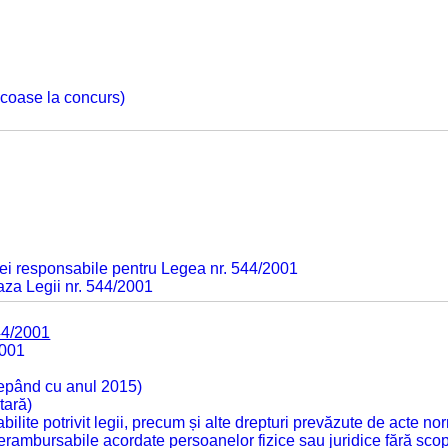
 scoase la concurs)
ei responsabile pentru Legea nr. 544/2001
baza Legii nr. 544/2001
44/2001
2001
cepând cu anul 2015)
tară)
tabilite potrivit legii, precum și alte drepturi prevăzute de acte no
 nerambursabile acordate persoanelor fizice sau juridice fără sco