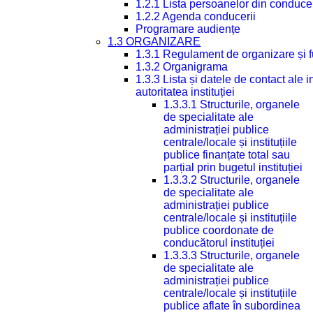
1.2.1 Lista persoanelor din conduce
1.2.2 Agenda conducerii
Programare audiențe
1.3 ORGANIZARE
1.3.1 Regulament de organizare și 
1.3.2 Organigrama
1.3.3 Lista și datele de contact ale
autoritatea instituției
1.3.3.1 Structurile, organele
de specialitate ale
administrației publice
centrale/locale și instituțiile
publice finanțate total sau
parțial prin bugetul instituției
1.3.3.2 Structurile, organele
de specialitate ale
administrației publice
centrale/locale și instituțiile
publice coordonate de
conducătorul instituției
1.3.3.3 Structurile, organele
de specialitate ale
administrației publice
centrale/locale și instituțiile
publice aflate în subordinea