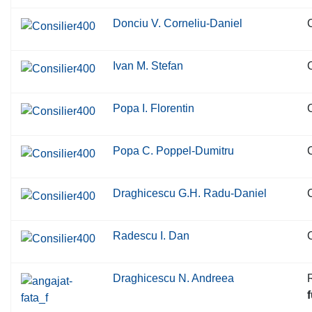
Donciu V. Corneliu-Daniel
C
Ivan M. Stefan
C
Popa I. Florentin
C
Popa C. Poppel-Dumitru
C
Draghicescu G.H. Radu-Daniel
C
Radescu I. Dan
C
Draghicescu N. Andreea
R