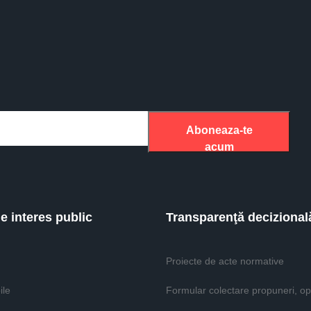
Aboneaza-te
acum
de interes public
Transparenţă decizional
Proiecte de acte normative
ile
Formular colectare propuneri, opi