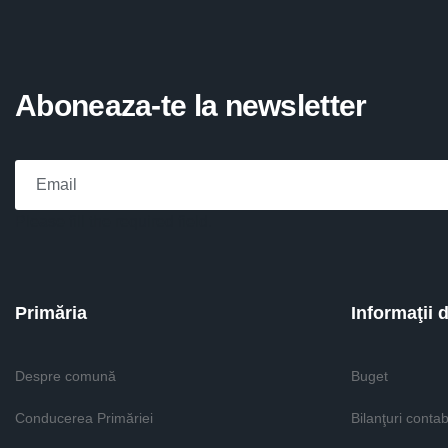
Aboneaza-te la newsletter
Please fill the required field.
Primăria
Informaţii 
Despre comună
Buget
Conducerea Primăriei
Bilanţuri contab