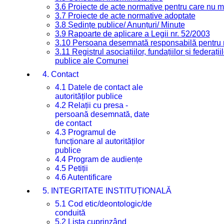
3.6 Proiecte de acte normative pentru care nu ma
3.7 Proiecte de acte normative adoptate
3.8 Ședințe publice/ Anunțuri/ Minute
3.9 Rapoarte de aplicare a Legii nr. 52/2003
3.10 Persoana desemnată responsabilă pentru re
3.11 Registrul asociațiilor, fundațiilor și federații
publice ale Comunei
4. Contact
4.1 Datele de contact ale
autorităților publice
4.2 Relații cu presa -
persoană desemnată, date
de contact
4.3 Programul de
funcționare al autorităților
publice
4.4 Program de audiențe
4.5 Petiții
4.6 Autentificare
5. INTEGRITATE INSTITUȚIONALĂ
5.1 Cod etic/deontologic/de
conduită
5.2 Lista cuprinzând