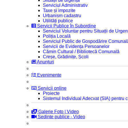
Situații de urgență
Serviciul Administrativ
Taxe și impozite
Urbanism cadastru
Utilități publice
Servicii Publice în Subordine
Serviciul Voluntar pentru Situații de Urgen
Poliția Locală
Serviciul Public de Gospodărire Comunal
Servicii de Evidența Persoanelor
Cămin Cultural / Bibliotecă Comunală
Creșe, Grădinițe, Școli
Anunțuri
Evenimente
Servicii online
Proiecte
Sistemul Individual Adecvat (SIA) pentru c
Galerie Foto | Video
Sedinte publice - Video