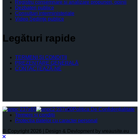
Registru consemnare si analizare propuneri, opinii
Dezbateri publice
Consultari interministeriale
Video Şedinţe publice
Legături rapide
TERMENI ŞI CONDIŢII
PREZENTARE GENERALĂ
CONTACTEAZĂ-NE
Politica De Confidențialitate
Termeni și condiții
Protectia datelor cu caracter personal
© Copyright 2026 | Design & Devlopment by vreausite.eu