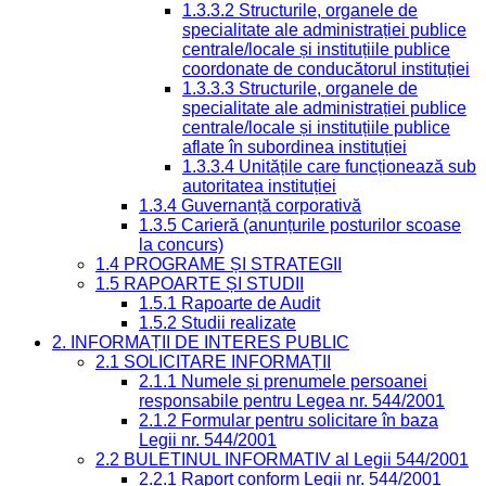
1.3.3.2 Structurile, organele de
specialitate ale administrației publice
centrale/locale și instituțiile publice
coordonate de conducătorul instituției
1.3.3.3 Structurile, organele de
specialitate ale administrației publice
centrale/locale și instituțiile publice
aflate în subordinea instituției
1.3.3.4 Unitățile care funcționează sub
autoritatea instituției
1.3.4 Guvernanță corporativă
1.3.5 Carieră (anunțurile posturilor scoase
la concurs)
1.4 PROGRAME ȘI STRATEGII
1.5 RAPOARTE ȘI STUDII
1.5.1 Rapoarte de Audit
1.5.2 Studii realizate
2. INFORMAȚII DE INTERES PUBLIC
2.1 SOLICITARE INFORMAȚII
2.1.1 Numele și prenumele persoanei
responsabile pentru Legea nr. 544/2001
2.1.2 Formular pentru solicitare în baza
Legii nr. 544/2001
2.2 BULETINUL INFORMATIV al Legii 544/2001
2.2.1 Raport conform Legii nr. 544/2001