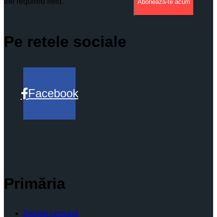
the required field.
Aboneaza-te acum
Pe retele sociale
Facebook
Primăria
Despre comună