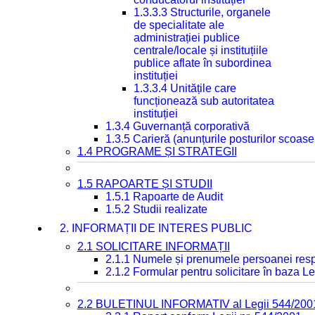
1.3.3.3 Structurile, organele
de specialitate ale
administrației publice
centrale/locale și instituțiile
publice aflate în subordinea
instituției
1.3.3.4 Unitățile care
funcționează sub autoritatea
instituției
1.3.4 Guvernanță corporativă
1.3.5 Carieră (anunțurile posturilor scoase
1.4 PROGRAME ȘI STRATEGII
1.5 RAPOARTE ȘI STUDII
1.5.1 Rapoarte de Audit
1.5.2 Studii realizate
2. INFORMAȚII DE INTERES PUBLIC
2.1 SOLICITARE INFORMAȚII
2.1.1 Numele și prenumele persoanei resp
2.1.2 Formular pentru solicitare în baza Le
2.2 BULETINUL INFORMATIV al Legii 544/200