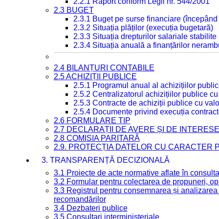
2.2.1 Raport conform Legii nr. 544/2001
2.3 BUGET
2.3.1 Buget pe surse financiare (începând
2.3.2 Situația plăților (execuția bugetară)
2.3.3 Situația drepturilor salariale stabilit
2.3.4 Situația anuală a finanțărilor neramb
2.4 BILANȚURI CONTABILE
2.5 ACHIZIȚII PUBLICE
2.5.1 Programul anual al achizițiilor publi
2.5.2 Centralizatorul achizițiilor publice 
2.5.3 Contracte de achiziții publice cu va
2.5.4 Documente privind execuția contract
2.6 FORMULARE TIP
2.7 DECLARAȚII DE AVERE ȘI DE INTERES
2.8 COMISIA PARITARĂ
2.9. PROTECȚIA DATELOR CU CARACTER
3. TRANSPARENȚĂ DECIZIONALĂ
3.1 Proiecte de acte normative aflate în consult
3.2 Formular pentru colectarea de propuneri, opi
3.3 Registrul pentru consemnarea și analizarea p
recomandărilor
3.4 Dezbateri publice
3.5 Consultari interministeriale