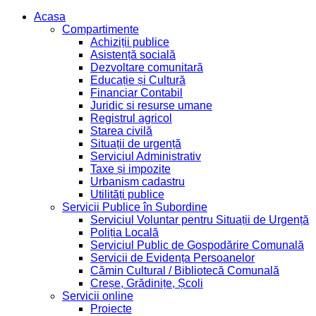
Acasa
Compartimente
Achiziții publice
Asistență socială
Dezvoltare comunitară
Educație și Cultură
Financiar Contabil
Juridic si resurse umane
Registrul agricol
Starea civilă
Situații de urgență
Serviciul Administrativ
Taxe și impozite
Urbanism cadastru
Utilități publice
Servicii Publice în Subordine
Serviciul Voluntar pentru Situații de Urgență
Poliția Locală
Serviciul Public de Gospodărire Comunală
Servicii de Evidența Persoanelor
Cămin Cultural / Bibliotecă Comunală
Creșe, Grădinițe, Școli
Servicii online
Proiecte