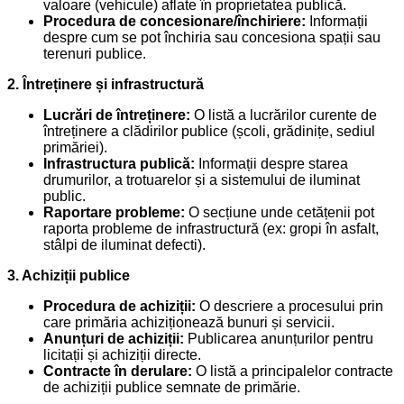
valoare (vehicule) aflate în proprietatea publică.
Procedura de concesionare/închiriere:
Informații
despre cum se pot închiria sau concesiona spații sau
terenuri publice.
2. Întreținere și infrastructură
Lucrări de întreținere:
O listă a lucrărilor curente de
întreținere a clădirilor publice (școli, grădinițe, sediul
primăriei).
Infrastructura publică:
Informații despre starea
drumurilor, a trotuarelor și a sistemului de iluminat
public.
Raportare probleme:
O secțiune unde cetățenii pot
raporta probleme de infrastructură (ex: gropi în asfalt,
stâlpi de iluminat defecti).
3. Achiziții publice
Procedura de achiziții:
O descriere a procesului prin
care primăria achiziționează bunuri și servicii.
Anunțuri de achiziții:
Publicarea anunțurilor pentru
licitații și achiziții directe.
Contracte în derulare:
O listă a principalelor contracte
de achiziții publice semnate de primărie.