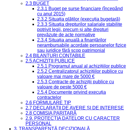
2.3 BUGET
2.3.1 Buget pe surse financiare (începând
cu anul 2015)
2.3.2 Situația plăților (execuția bugetară)
2.3.3 Situația drepturilor salariale stabilite
potrivit legii, precum și alte drepturi
prevăzute de acte normative
2.3.4 Situația anuală a finanțărilor
nerambursabile acordate persoanelor fizice
sau juridice fără scop patrimonial
2.4 BILANȚURI CONTABILE
2.5 ACHIZIȚII PUBLICE
2.5.1 Programul anual al achizițiilor publice
2.5.2 Centralizatorul achizițiilor publice cu
valoare mai mare de 5000 €
2.5.3 Contracte de achiziții publice cu
valoare de peste 5000 €
2.5.4 Documente privind execuția
contractelor
2.6 FORMULARE TIP
2.7 DECLARAȚII DE AVERE ȘI DE INTERESE
2.8 COMISIA PARITARĂ
2.9. PROTECȚIA DATELOR CU CARACTER
PERSONAL
3. TRANSPARENȚĂ DECIZIONALĂ