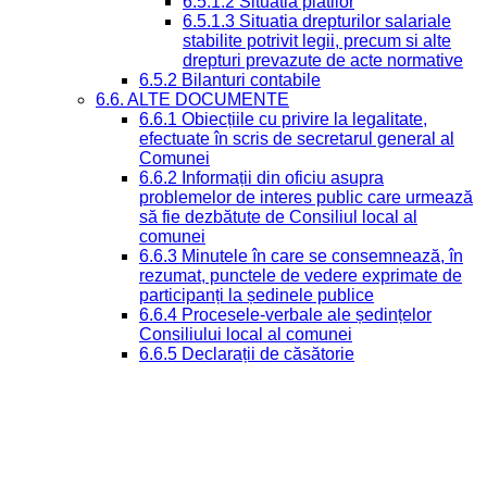
6.5.1.2 Situatia platilor
6.5.1.3 Situatia drepturilor salariale
stabilite potrivit legii, precum si alte
drepturi prevazute de acte normative
6.5.2 Bilanturi contabile
6.6. ALTE DOCUMENTE
6.6.1 Obiecțiile cu privire la legalitate,
efectuate în scris de secretarul general al
Comunei
6.6.2 Informații din oficiu asupra
problemelor de interes public care urmează
să fie dezbătute de Consiliul local al
comunei
6.6.3 Minutele în care se consemnează, în
rezumat, punctele de vedere exprimate de
participanți la ședinele publice
6.6.4 Procesele-verbale ale ședințelor
Consiliului local al comunei
6.6.5 Declarații de căsătorie