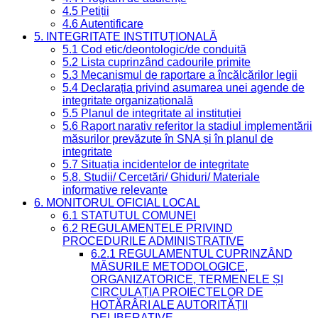
4.5 Petiții
4.6 Autentificare
5. INTEGRITATE INSTITUȚIONALĂ
5.1 Cod etic/deontologic/de conduită
5.2 Lista cuprinzând cadourile primite
5.3 Mecanismul de raportare a încălcărilor legii
5.4 Declarația privind asumarea unei agende de
integritate organizațională
5.5 Planul de integritate al instituției
5.6 Raport narativ referitor la stadiul implementării
măsurilor prevăzute în SNA și în planul de
integritate
5.7 Situația incidentelor de integritate
5.8. Studii/ Cercetări/ Ghiduri/ Materiale
informative relevante
6. MONITORUL OFICIAL LOCAL
6.1 STATUTUL COMUNEI
6.2 REGULAMENTELE PRIVIND
PROCEDURILE ADMINISTRATIVE
6.2.1 REGULAMENTUL CUPRINZÂND
MĂSURILE METODOLOGICE,
ORGANIZATORICE, TERMENELE ȘI
CIRCULAȚIA PROIECTELOR DE
HOTĂRÂRI ALE AUTORITĂȚII
DELIBERATIVE