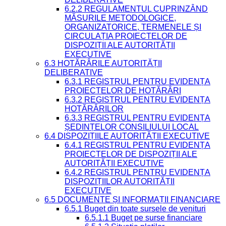
6.2.2 REGULAMENTUL CUPRINZÂND
MĂSURILE METODOLOGICE,
ORGANIZATORICE, TERMENELE ȘI
CIRCULAȚIA PROIECTELOR DE
DISPOZIȚII ALE AUTORITĂȚII
EXECUTIVE
6.3 HOTĂRÂRILE AUTORITĂȚII
DELIBERATIVE
6.3.1 REGISTRUL PENTRU EVIDENȚA
PROIECTELOR DE HOTĂRÂRI
6.3.2 REGISTRUL PENTRU EVIDENȚA
HOTĂRÂRILOR
6.3.3 REGISTRUL PENTRU EVIDENȚA
ȘEDINȚELOR CONSILIULUI LOCAL
6.4 DISPOZIȚIILE AUTORITĂȚII EXECUTIVE
6.4.1 REGISTRUL PENTRU EVIDENȚA
PROIECTELOR DE DISPOZIȚII ALE
AUTORITĂȚII EXECUTIVE
6.4.2 REGISTRUL PENTRU EVIDENȚA
DISPOZIȚIILOR AUTORITĂȚII
EXECUTIVE
6.5 DOCUMENTE ȘI INFORMAȚII FINANCIARE
6.5.1 Buget din toate sursele de venituri
6.5.1.1 Buget pe surse financiare