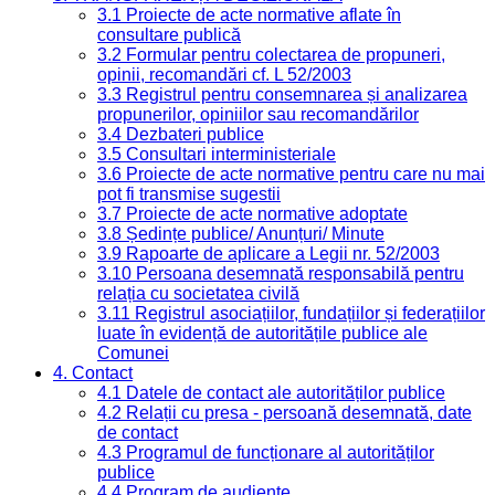
3.1 Proiecte de acte normative aflate în
consultare publică
3.2 Formular pentru colectarea de propuneri,
opinii, recomandări cf. L 52/2003
3.3 Registrul pentru consemnarea și analizarea
propunerilor, opiniilor sau recomandărilor
3.4 Dezbateri publice
3.5 Consultari interministeriale
3.6 Proiecte de acte normative pentru care nu mai
pot fi transmise sugestii
3.7 Proiecte de acte normative adoptate
3.8 Ședințe publice/ Anunțuri/ Minute
3.9 Rapoarte de aplicare a Legii nr. 52/2003
3.10 Persoana desemnată responsabilă pentru
relația cu societatea civilă
3.11 Registrul asociațiilor, fundațiilor și federațiilor
luate în evidență de autoritățile publice ale
Comunei
4. Contact
4.1 Datele de contact ale autorităților publice
4.2 Relații cu presa - persoană desemnată, date
de contact
4.3 Programul de funcționare al autorităților
publice
4.4 Program de audiențe