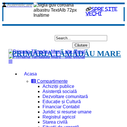
Autentificare
spre site
vechi
PRIMĂRIA TĂMĂDĂU MARE
Acasa
Compartimente
Achiziții publice
Asistență socială
Dezvoltare comunitară
Educație și Cultură
Financiar Contabil
Juridic si resurse umane
Registrul agricol
Starea civilă