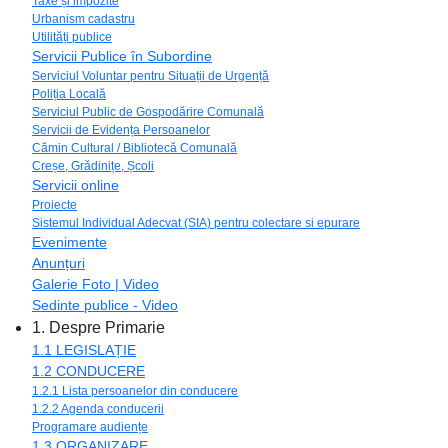
Taxe și impozite
Urbanism cadastru
Utilități publice
Servicii Publice în Subordine
Serviciul Voluntar pentru Situații de Urgență
Poliția Locală
Serviciul Public de Gospodărire Comunală
Servicii de Evidența Persoanelor
Cămin Cultural / Bibliotecă Comunală
Creșe, Grădinițe, Școli
Servicii online
Proiecte
Sistemul Individual Adecvat (SIA) pentru colectare si epurare
Evenimente
Anunțuri
Galerie Foto | Video
Sedinte publice - Video
1. Despre Primarie
1.1 LEGISLAȚIE
1.2 CONDUCERE
1.2.1 Lista persoanelor din conducere
1.2.2 Agenda conducerii
Programare audiențe
1.3 ORGANIZARE