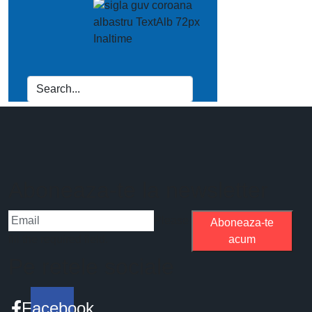
Aboneaza-te la newsletter
Please
Aboneaza-te
fill the required field.
acum
Pe retele sociale
Facebook