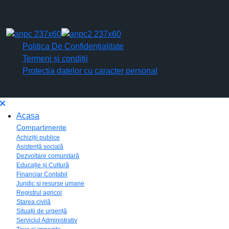
Politica De Confidențialitate
Termeni și condiții
Protectia datelor cu caracter personal
© Copyright 2026 | Design & Devlopment by vreausite.eu
Acasa
Compartimente
Achiziții publice
Asistență socială
Dezvoltare comunitară
Educație și Cultură
Financiar Contabil
Juridic si resurse umane
Registrul agricol
Starea civilă
Situații de urgență
Serviciul Administrativ