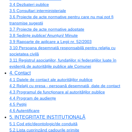
3.4 Dezbateri publice
3.5 Consultari interministeriale
3.6 Proiecte de acte normative pentru care nu mai pot fi
transmise sugestii
3.7 Proiecte de acte normative adoptate
3.8 Ședințe publice/ Anunțuri/ Minute
3.9 Rapoarte de aplicare a Legii nr. 52/2003
3.10 Persoana desemnată responsabilă pentru relația cu
societatea civilă
3.11 Registrul asociațiilor, fundațiilor și federațiilor luate în
evidență de autoritățile publice ale Comunei
4. Contact
4.1 Datele de contact ale autorităților publice
4.2 Relații cu presa - persoană desemnată, date de contact
4.3 Programul de funcționare al autorităților publice
4.4 Program de audiențe
4.5 Petiții
4.6 Autentificare
5. INTEGRITATE INSTITUȚIONALĂ
5.1 Cod etic/deontologic/de conduită
5.2 Lista cuprinzând cadourile primite