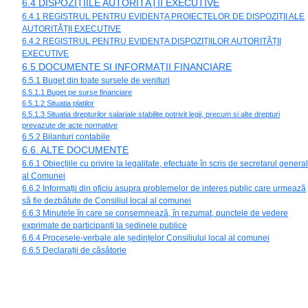
6.4 DISPOZIȚIILE AUTORITĂȚII EXECUTIVE
6.4.1 REGISTRUL PENTRU EVIDENȚA PROIECTELOR DE DISPOZIȚII ALE
AUTORITĂȚII EXECUTIVE
6.4.2 REGISTRUL PENTRU EVIDENȚA DISPOZIȚIILOR AUTORITĂȚII
EXECUTIVE
6.5 DOCUMENTE ȘI INFORMAȚII FINANCIARE
6.5.1 Buget din toate sursele de venituri
6.5.1.1 Buget pe surse financiare
6.5.1.2 Situatia platilor
6.5.1.3 Situatia drepturilor salariale stabilite potrivit legii, precum si alte drepturi
prevazute de acte normative
6.5.2 Bilanturi contabile
6.6. ALTE DOCUMENTE
6.6.1 Obiecțiile cu privire la legalitate, efectuate în scris de secretarul general
al Comunei
6.6.2 Informații din oficiu asupra problemelor de interes public care urmează
să fie dezbătute de Consiliul local al comunei
6.6.3 Minutele în care se consemnează, în rezumat, punctele de vedere
exprimate de participanți la ședinele publice
6.6.4 Procesele-verbale ale ședințelor Consiliului local al comunei
6.6.5 Declarații de căsătorie