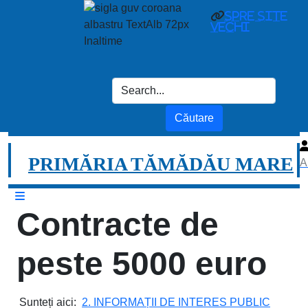
spre site
vechi
PRIMĂRIA TĂMĂDĂU MARE
A
Contracte de
peste 5000 euro
Sunteți aici:
2. INFORMAȚII DE INTERES PUBLIC