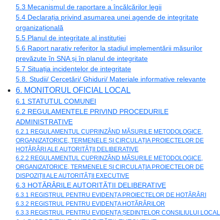
5.3 Mecanismul de raportare a încălcărilor legii
5.4 Declarația privind asumarea unei agende de integritate
organizațională
5.5 Planul de integritate al instituției
5.6 Raport narativ referitor la stadiul implementării măsurilor
prevăzute în SNA și în planul de integritate
5.7 Situația incidentelor de integritate
5.8. Studii/ Cercetări/ Ghiduri/ Materiale informative relevante
6. MONITORUL OFICIAL LOCAL
6.1 STATUTUL COMUNEI
6.2 REGULAMENTELE PRIVIND PROCEDURILE
ADMINISTRATIVE
6.2.1 REGULAMENTUL CUPRINZÂND MĂSURILE METODOLOGICE,
ORGANIZATORICE, TERMENELE ȘI CIRCULAȚIA PROIECTELOR DE
HOTĂRÂRI ALE AUTORITĂȚII DELIBERATIVE
6.2.2 REGULAMENTUL CUPRINZÂND MĂSURILE METODOLOGICE,
ORGANIZATORICE, TERMENELE ȘI CIRCULAȚIA PROIECTELOR DE
DISPOZIȚII ALE AUTORITĂȚII EXECUTIVE
6.3 HOTĂRÂRILE AUTORITĂȚII DELIBERATIVE
6.3.1 REGISTRUL PENTRU EVIDENȚA PROIECTELOR DE HOTĂRÂRI
6.3.2 REGISTRUL PENTRU EVIDENȚA HOTĂRÂRILOR
6.3.3 REGISTRUL PENTRU EVIDENȚA ȘEDINȚELOR CONSILIULUI LOCAL