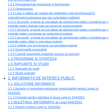
1.3.1 Regulament de organizare și funcționare
1.3.2 Organigrama
1.3.3 Lista și datele de contact ale instituțiilor care funcționează în
subordinea/coordonarea sau sub autoritatea instituției
1.3.3.1 Structurile, organele de specialitate ale administrației publice centrale/locale și
instituțiile publice finanțate total sau parțial prin bugetul instituției
1.3.3.2 Structurile, organele de specialitate ale administrației publice centrale/locale și
instituțiile publice coordonate de conducătorul instituției
1.3.3.3 Structurile, organele de specialitate ale administrației publice centrale/locale și
instituțiile publice aflate în subordinea instituției
1.3.3.4 Unitățile care funcționează sub autoritatea instituției
1.3.4 Guvernanță corporativă
1.3.5 Carieră (anunțurile posturilor scoase la concurs)
1.4 PROGRAME ȘI STRATEGII
1.5 RAPOARTE ȘI STUDII
1.5.1 Rapoarte de Audit
1.5.2 Studii realizate
2. INFORMAȚII DE INTERES PUBLIC
2.1 SOLICITARE INFORMAȚII
2.1.1 Numele și prenumele persoanei responsabile pentru Legea nr.
544/2001
2.1.2 Formular pentru solicitare în baza Legii nr. 544/2001
2.2 BULETINUL INFORMATIV al Legii 544/2001
2.2.1 Raport conform Legii nr. 544/2001