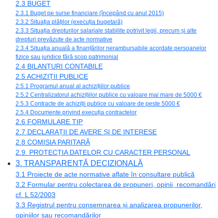
2.3 BUGET
2.3.1 Buget pe surse financiare (începând cu anul 2015)
2.3.2 Situația plăților (execuția bugetară)
2.3.3 Situația drepturilor salariale stabilite potrivit legii, precum și alte
drepturi prevăzute de acte normative
2.3.4 Situația anuală a finanțărilor nerambursabile acordate persoanelor
fizice sau juridice fără scop patrimonial
2.4 BILANȚURI CONTABILE
2.5 ACHIZIȚII PUBLICE
2.5.1 Programul anual al achizițiilor publice
2.5.2 Centralizatorul achizițiilor publice cu valoare mai mare de 5000 €
2.5.3 Contracte de achiziții publice cu valoare de peste 5000 €
2.5.4 Documente privind execuția contractelor
2.6 FORMULARE TIP
2.7 DECLARAȚII DE AVERE ȘI DE INTERESE
2.8 COMISIA PARITARĂ
2.9. PROTECȚIA DATELOR CU CARACTER PERSONAL
3. TRANSPARENȚĂ DECIZIONALĂ
3.1 Proiecte de acte normative aflate în consultare publică
3.2 Formular pentru colectarea de propuneri, opinii, recomandări
cf. L 52/2003
3.3 Registrul pentru consemnarea și analizarea propunerilor,
opiniilor sau recomandărilor