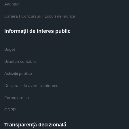
Anunturi
Cariera | Concursuri | Locuri de munca
Informaţii de interes public
Buget
Bilanţuri contabile
Achiziţii publice
Declaratii de avere si interese
Formulare tip
GDPR
Transparenţă decizională