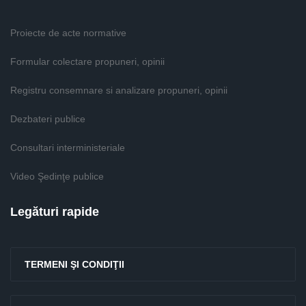
Proiecte de acte normative
Formular colectare propuneri, opinii
Registru consemnare si analizare propuneri, opinii
Dezbateri publice
Consultari interministeriale
Video Şedinţe publice
Legături rapide
TERMENI ŞI CONDIŢII