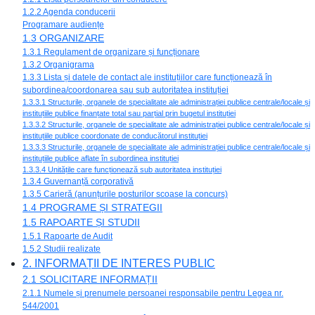
1.2.2 Agenda conducerii
Programare audiențe
1.3 ORGANIZARE
1.3.1 Regulament de organizare și funcționare
1.3.2 Organigrama
1.3.3 Lista și datele de contact ale instituțiilor care funcționează în
subordinea/coordonarea sau sub autoritatea instituției
1.3.3.1 Structurile, organele de specialitate ale administrației publice centrale/locale și
instituțiile publice finanțate total sau parțial prin bugetul instituției
1.3.3.2 Structurile, organele de specialitate ale administrației publice centrale/locale și
instituțiile publice coordonate de conducătorul instituției
1.3.3.3 Structurile, organele de specialitate ale administrației publice centrale/locale și
instituțiile publice aflate în subordinea instituției
1.3.3.4 Unitățile care funcționează sub autoritatea instituției
1.3.4 Guvernanță corporativă
1.3.5 Carieră (anunțurile posturilor scoase la concurs)
1.4 PROGRAME ȘI STRATEGII
1.5 RAPOARTE ȘI STUDII
1.5.1 Rapoarte de Audit
1.5.2 Studii realizate
2. INFORMAȚII DE INTERES PUBLIC
2.1 SOLICITARE INFORMAȚII
2.1.1 Numele și prenumele persoanei responsabile pentru Legea nr.
544/2001