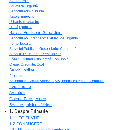
Starea civilă
Situații de urgență
Serviciul Administrativ
Taxe și impozite
Urbanism cadastru
Utilități publice
Servicii Publice în Subordine
Serviciul Voluntar pentru Situații de Urgență
Poliția Locală
Serviciul Public de Gospodărire Comunală
Servicii de Evidența Persoanelor
Cămin Cultural / Bibliotecă Comunală
Creșe, Grădinițe, Școli
Servicii online
Proiecte
Sistemul Individual Adecvat (SIA) pentru colectare si epurare
Evenimente
Anunțuri
Galerie Foto | Video
Sedinte publice - Video
1. Despre Primarie
1.1 LEGISLAȚIE
1.2 CONDUCERE
1.2.1 Lista persoanelor din conducere