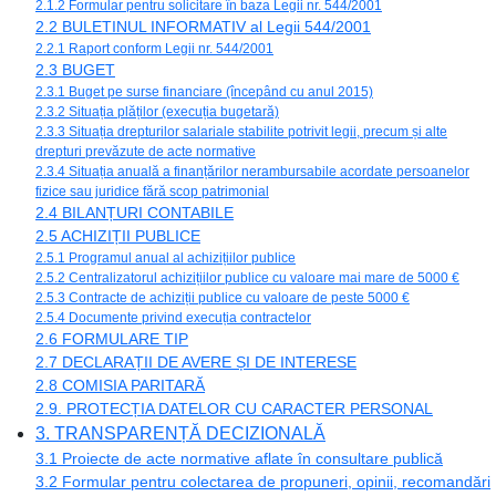
2.1.2 Formular pentru solicitare în baza Legii nr. 544/2001
2.2 BULETINUL INFORMATIV al Legii 544/2001
2.2.1 Raport conform Legii nr. 544/2001
2.3 BUGET
2.3.1 Buget pe surse financiare (începând cu anul 2015)
2.3.2 Situația plăților (execuția bugetară)
2.3.3 Situația drepturilor salariale stabilite potrivit legii, precum și alte
drepturi prevăzute de acte normative
2.3.4 Situația anuală a finanțărilor nerambursabile acordate persoanelor
fizice sau juridice fără scop patrimonial
2.4 BILANȚURI CONTABILE
2.5 ACHIZIȚII PUBLICE
2.5.1 Programul anual al achizițiilor publice
2.5.2 Centralizatorul achizițiilor publice cu valoare mai mare de 5000 €
2.5.3 Contracte de achiziții publice cu valoare de peste 5000 €
2.5.4 Documente privind execuția contractelor
2.6 FORMULARE TIP
2.7 DECLARAȚII DE AVERE ȘI DE INTERESE
2.8 COMISIA PARITARĂ
2.9. PROTECȚIA DATELOR CU CARACTER PERSONAL
3. TRANSPARENȚĂ DECIZIONALĂ
3.1 Proiecte de acte normative aflate în consultare publică
3.2 Formular pentru colectarea de propuneri, opinii, recomandări