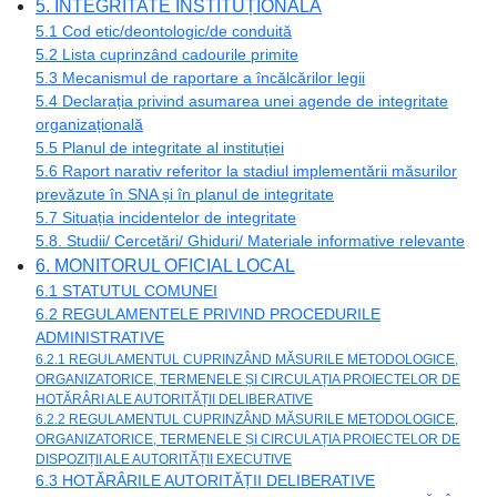
5. INTEGRITATE INSTITUȚIONALĂ
5.1 Cod etic/deontologic/de conduită
5.2 Lista cuprinzând cadourile primite
5.3 Mecanismul de raportare a încălcărilor legii
5.4 Declarația privind asumarea unei agende de integritate
organizațională
5.5 Planul de integritate al instituției
5.6 Raport narativ referitor la stadiul implementării măsurilor
prevăzute în SNA și în planul de integritate
5.7 Situația incidentelor de integritate
5.8. Studii/ Cercetări/ Ghiduri/ Materiale informative relevante
6. MONITORUL OFICIAL LOCAL
6.1 STATUTUL COMUNEI
6.2 REGULAMENTELE PRIVIND PROCEDURILE
ADMINISTRATIVE
6.2.1 REGULAMENTUL CUPRINZÂND MĂSURILE METODOLOGICE,
ORGANIZATORICE, TERMENELE ȘI CIRCULAȚIA PROIECTELOR DE
HOTĂRÂRI ALE AUTORITĂȚII DELIBERATIVE
6.2.2 REGULAMENTUL CUPRINZÂND MĂSURILE METODOLOGICE,
ORGANIZATORICE, TERMENELE ȘI CIRCULAȚIA PROIECTELOR DE
DISPOZIȚII ALE AUTORITĂȚII EXECUTIVE
6.3 HOTĂRÂRILE AUTORITĂȚII DELIBERATIVE