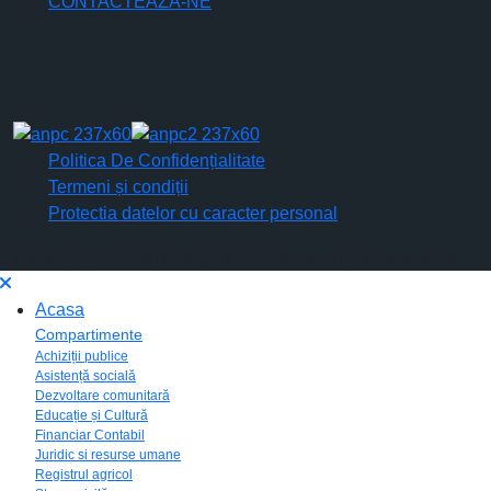
CONTACTEAZĂ-NE
Politica De Confidențialitate
Termeni și condiții
Protectia datelor cu caracter personal
© Copyright 2026 | Design & Devlopment by vreausite.eu
Acasa
Compartimente
Achiziții publice
Asistență socială
Dezvoltare comunitară
Educație și Cultură
Financiar Contabil
Juridic si resurse umane
Registrul agricol