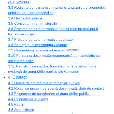
cf. L 52/2003
3.3 Registrul pentru consemnarea și analizarea propunerilor,
opiniilor sau recomandărilor
3.4 Dezbateri publice
3.5 Consultari interministeriale
3.6 Proiecte de acte normative pentru care nu mai pot fi
transmise sugestii
3.7 Proiecte de acte normative adoptate
3.8 Ședințe publice/ Anunțuri/ Minute
3.9 Rapoarte de aplicare a Legii nr. 52/2003
3.10 Persoana desemnată responsabilă pentru relația cu
societatea civilă
3.11 Registrul asociațiilor, fundațiilor și federațiilor luate în
evidență de autoritățile publice ale Comunei
4. Contact
4.1 Datele de contact ale autorităților publice
4.2 Relații cu presa - persoană desemnată, date de contact
4.3 Programul de funcționare al autorităților publice
4.4 Program de audiențe
4.5 Petiții
4.6 Autentificare