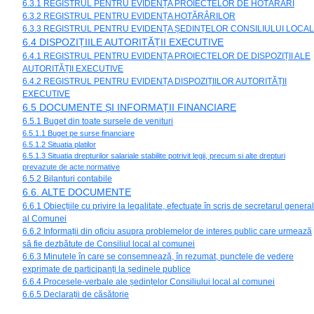
6.3.1 REGISTRUL PENTRU EVIDENȚA PROIECTELOR DE HOTĂRÂRI
6.3.2 REGISTRUL PENTRU EVIDENȚA HOTĂRÂRILOR
6.3.3 REGISTRUL PENTRU EVIDENȚA ȘEDINȚELOR CONSILIULUI LOCAL
6.4 DISPOZIȚIILE AUTORITĂȚII EXECUTIVE
6.4.1 REGISTRUL PENTRU EVIDENȚA PROIECTELOR DE DISPOZIȚII ALE
AUTORITĂȚII EXECUTIVE
6.4.2 REGISTRUL PENTRU EVIDENȚA DISPOZIȚIILOR AUTORITĂȚII
EXECUTIVE
6.5 DOCUMENTE ȘI INFORMAȚII FINANCIARE
6.5.1 Buget din toate sursele de venituri
6.5.1.1 Buget pe surse financiare
6.5.1.2 Situatia platilor
6.5.1.3 Situatia drepturilor salariale stabilite potrivit legii, precum si alte drepturi
prevazute de acte normative
6.5.2 Bilanturi contabile
6.6. ALTE DOCUMENTE
6.6.1 Obiecțiile cu privire la legalitate, efectuate în scris de secretarul general
al Comunei
6.6.2 Informații din oficiu asupra problemelor de interes public care urmează
să fie dezbătute de Consiliul local al comunei
6.6.3 Minutele în care se consemnează, în rezumat, punctele de vedere
exprimate de participanți la ședinele publice
6.6.4 Procesele-verbale ale ședințelor Consiliului local al comunei
6.6.5 Declarații de căsătorie