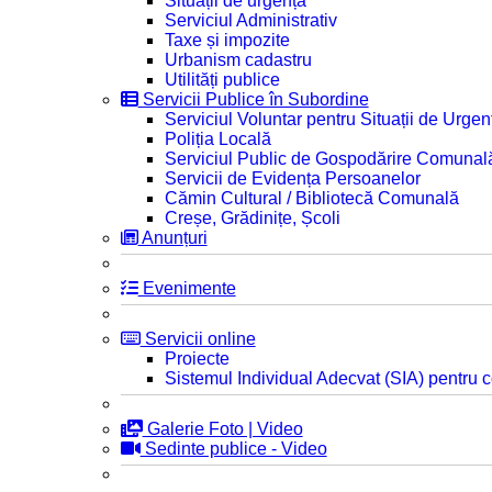
Situații de urgență
Serviciul Administrativ
Taxe și impozite
Urbanism cadastru
Utilități publice
Servicii Publice în Subordine
Serviciul Voluntar pentru Situații de Urgen
Poliția Locală
Serviciul Public de Gospodărire Comunal
Servicii de Evidența Persoanelor
Cămin Cultural / Bibliotecă Comunală
Creșe, Grădinițe, Școli
Anunțuri
Evenimente
Servicii online
Proiecte
Sistemul Individual Adecvat (SIA) pentru c
Galerie Foto | Video
Sedinte publice - Video