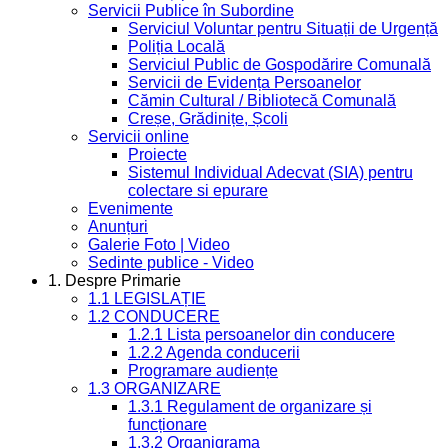
Servicii Publice în Subordine
Serviciul Voluntar pentru Situații de Urgență
Poliția Locală
Serviciul Public de Gospodărire Comunală
Servicii de Evidența Persoanelor
Cămin Cultural / Bibliotecă Comunală
Creșe, Grădinițe, Școli
Servicii online
Proiecte
Sistemul Individual Adecvat (SIA) pentru
colectare si epurare
Evenimente
Anunțuri
Galerie Foto | Video
Sedinte publice - Video
1. Despre Primarie
1.1 LEGISLAȚIE
1.2 CONDUCERE
1.2.1 Lista persoanelor din conducere
1.2.2 Agenda conducerii
Programare audiențe
1.3 ORGANIZARE
1.3.1 Regulament de organizare și
funcționare
1.3.2 Organigrama