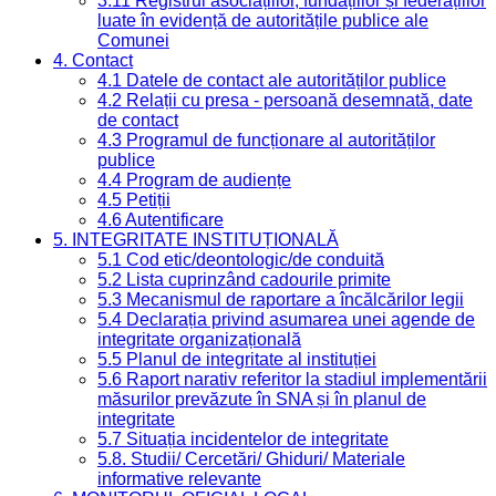
3.11 Registrul asociațiilor, fundațiilor și federațiilor
luate în evidență de autoritățile publice ale
Comunei
4. Contact
4.1 Datele de contact ale autorităților publice
4.2 Relații cu presa - persoană desemnată, date
de contact
4.3 Programul de funcționare al autorităților
publice
4.4 Program de audiențe
4.5 Petiții
4.6 Autentificare
5. INTEGRITATE INSTITUȚIONALĂ
5.1 Cod etic/deontologic/de conduită
5.2 Lista cuprinzând cadourile primite
5.3 Mecanismul de raportare a încălcărilor legii
5.4 Declarația privind asumarea unei agende de
integritate organizațională
5.5 Planul de integritate al instituției
5.6 Raport narativ referitor la stadiul implementării
măsurilor prevăzute în SNA și în planul de
integritate
5.7 Situația incidentelor de integritate
5.8. Studii/ Cercetări/ Ghiduri/ Materiale
informative relevante