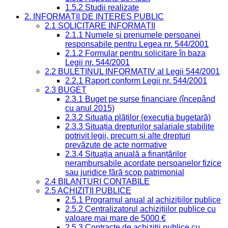
1.5.2 Studii realizate
2. INFORMAȚII DE INTERES PUBLIC
2.1 SOLICITARE INFORMAȚII
2.1.1 Numele și prenumele persoanei
responsabile pentru Legea nr. 544/2001
2.1.2 Formular pentru solicitare în baza
Legii nr. 544/2001
2.2 BULETINUL INFORMATIV al Legii 544/2001
2.2.1 Raport conform Legii nr. 544/2001
2.3 BUGET
2.3.1 Buget pe surse financiare (începând
cu anul 2015)
2.3.2 Situația plăților (execuția bugetară)
2.3.3 Situația drepturilor salariale stabilite
potrivit legii, precum și alte drepturi
prevăzute de acte normative
2.3.4 Situația anuală a finanțărilor
nerambursabile acordate persoanelor fizice
sau juridice fără scop patrimonial
2.4 BILANȚURI CONTABILE
2.5 ACHIZIȚII PUBLICE
2.5.1 Programul anual al achizițiilor publice
2.5.2 Centralizatorul achizițiilor publice cu
valoare mai mare de 5000 €
2.5.3 Contracte de achiziții publice cu