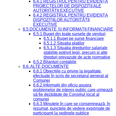
6.4.1 REGISTRUL PENTRU EVIDENȚA
PROIECTELOR DE DISPOZIȚII ALE
AUTORITĂȚII EXECUTIVE
6.4.2 REGISTRUL PENTRU EVIDENȚA
DISPOZIȚIILOR AUTORITĂȚII
EXECUTIVE
6.5 DOCUMENTE ȘI INFORMAȚII FINANCIARE
6.5.1 Buget din toate sursele de venituri
6.5.1.1 Buget pe surse financiare
6.5.1.2 Situatia platilor
6.5.1.3 Situatia drepturilor salariale
stabilite potrivit legii, precum si alte
drepturi prevazute de acte normative
6.5.2 Bilanturi contabile
6.6. ALTE DOCUMENTE
6.6.1 Obiecțiile cu privire la legalitate,
efectuate în scris de secretarul general al
Comunei
6.6.2 Informații din oficiu asupra
problemelor de interes public care urmează
să fie dezbătute de Consiliul local al
comunei
6.6.3 Minutele în care se consemnează, în
rezumat, punctele de vedere exprimate de
participanți la ședinele publice