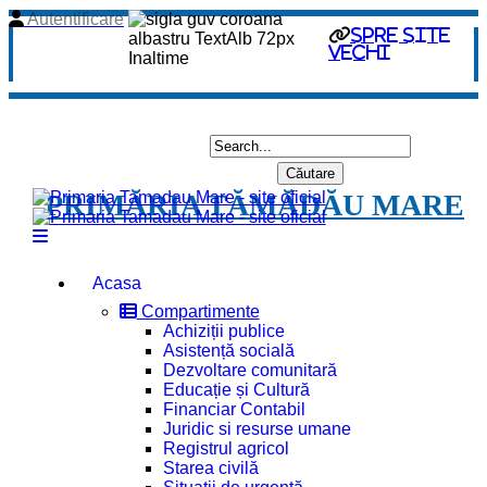
Autentificare
spre site
vechi
PRIMĂRIA TĂMĂDĂU MARE
Acasa
Compartimente
Achiziții publice
Asistență socială
Dezvoltare comunitară
Educație și Cultură
Financiar Contabil
Juridic si resurse umane
Registrul agricol
Starea civilă