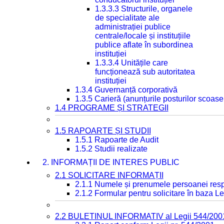
1.3.3.3 Structurile, organele
de specialitate ale
administrației publice
centrale/locale și instituțiile
publice aflate în subordinea
instituției
1.3.3.4 Unitățile care
funcționează sub autoritatea
instituției
1.3.4 Guvernanță corporativă
1.3.5 Carieră (anunțurile posturilor scoase
1.4 PROGRAME ȘI STRATEGII
1.5 RAPOARTE ȘI STUDII
1.5.1 Rapoarte de Audit
1.5.2 Studii realizate
2. INFORMAȚII DE INTERES PUBLIC
2.1 SOLICITARE INFORMAȚII
2.1.1 Numele și prenumele persoanei resp
2.1.2 Formular pentru solicitare în baza Le
2.2 BULETINUL INFORMATIV al Legii 544/200