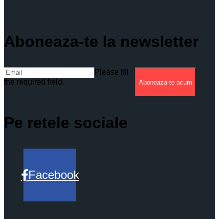
Aboneaza-te la newsletter
Please fill
the required field.
Aboneaza-te acum
Pe retele sociale
Facebook