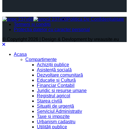
Politica De Confidențialitate
Termeni și condiții
Protectia datelor cu caracter personal
© Copyright 2026 | Design & Devlopment by vreausite.eu
Acasa
Compartimente
Achiziții publice
Asistență socială
Dezvoltare comunitară
Educație și Cultură
Financiar Contabil
Juridic si resurse umane
Registrul agricol
Starea civilă
Situații de urgență
Serviciul Administrativ
Taxe și impozite
Urbanism cadastru
Utilități publice