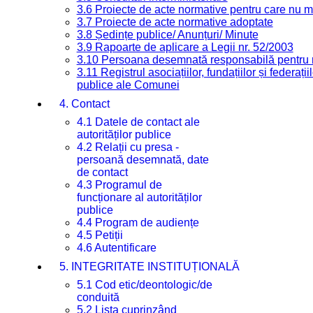
3.6 Proiecte de acte normative pentru care nu ma
3.7 Proiecte de acte normative adoptate
3.8 Ședințe publice/ Anunțuri/ Minute
3.9 Rapoarte de aplicare a Legii nr. 52/2003
3.10 Persoana desemnată responsabilă pentru re
3.11 Registrul asociațiilor, fundațiilor și federații
publice ale Comunei
4. Contact
4.1 Datele de contact ale
autorităților publice
4.2 Relații cu presa -
persoană desemnată, date
de contact
4.3 Programul de
funcționare al autorităților
publice
4.4 Program de audiențe
4.5 Petiții
4.6 Autentificare
5. INTEGRITATE INSTITUȚIONALĂ
5.1 Cod etic/deontologic/de
conduită
5.2 Lista cuprinzând