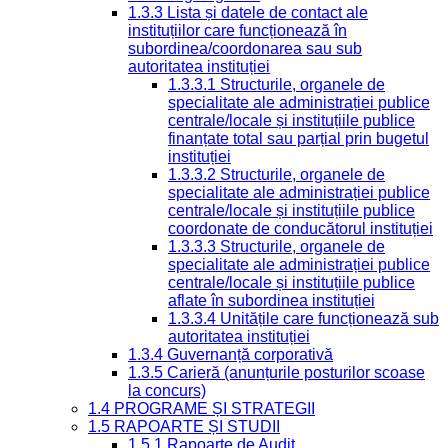
1.3.3 Lista și datele de contact ale
instituțiilor care funcționează în
subordinea/coordonarea sau sub
autoritatea instituției
1.3.3.1 Structurile, organele de
specialitate ale administrației publice
centrale/locale și instituțiile publice
finanțate total sau parțial prin bugetul
instituției
1.3.3.2 Structurile, organele de
specialitate ale administrației publice
centrale/locale și instituțiile publice
coordonate de conducătorul instituției
1.3.3.3 Structurile, organele de
specialitate ale administrației publice
centrale/locale și instituțiile publice
aflate în subordinea instituției
1.3.3.4 Unitățile care funcționează sub
autoritatea instituției
1.3.4 Guvernanță corporativă
1.3.5 Carieră (anunțurile posturilor scoase
la concurs)
1.4 PROGRAME ȘI STRATEGII
1.5 RAPOARTE ȘI STUDII
1.5.1 Rapoarte de Audit