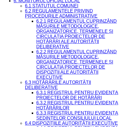
6. MONITORUL OFICIAL LOCAL
6.1 STATUTUL COMUNEI
6.2 REGULAMENTELE PRIVIND
PROCEDURILE ADMINISTRATIVE
6.2.1 REGULAMENTUL CUPRINZÂND
MĂSURILE METODOLOGICE,
ORGANIZATORICE, TERMENELE ȘI
CIRCULAȚIA PROIECTELOR DE
HOTĂRÂRI ALE AUTORITĂȚII
DELIBERATIVE
6.2.2 REGULAMENTUL CUPRINZÂND
MĂSURILE METODOLOGICE,
ORGANIZATORICE, TERMENELE ȘI
CIRCULAȚIA PROIECTELOR DE
DISPOZIȚII ALE AUTORITĂȚII
EXECUTIVE
6.3 HOTĂRÂRILE AUTORITĂȚII
DELIBERATIVE
6.3.1 REGISTRUL PENTRU EVIDENȚA
PROIECTELOR DE HOTĂRÂRI
6.3.2 REGISTRUL PENTRU EVIDENȚA
HOTĂRÂRILOR
6.3.3 REGISTRUL PENTRU EVIDENȚA
ȘEDINȚELOR CONSILIULUI LOCAL
6.4 DISPOZIȚIILE AUTORITĂȚII EXECUTIVE