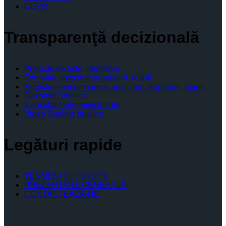
GDPR
Transparenţă decizională
Proiecte de acte normative
Formular colectare propuneri, opinii
Registru consemnare si analizare propuneri, opinii
Dezbateri publice
Consultari interministeriale
Video Şedinţe publice
Legături rapide
TERMENI ŞI CONDIŢII
PREZENTARE GENERALĂ
CONTACTEAZĂ-NE