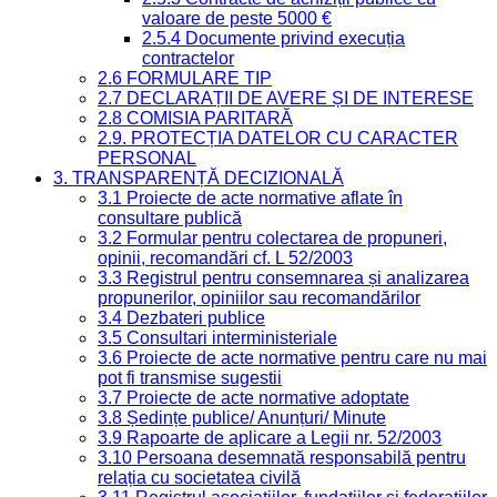
valoare de peste 5000 €
2.5.4 Documente privind execuția
contractelor
2.6 FORMULARE TIP
2.7 DECLARAȚII DE AVERE ȘI DE INTERESE
2.8 COMISIA PARITARĂ
2.9. PROTECȚIA DATELOR CU CARACTER
PERSONAL
3. TRANSPARENȚĂ DECIZIONALĂ
3.1 Proiecte de acte normative aflate în
consultare publică
3.2 Formular pentru colectarea de propuneri,
opinii, recomandări cf. L 52/2003
3.3 Registrul pentru consemnarea și analizarea
propunerilor, opiniilor sau recomandărilor
3.4 Dezbateri publice
3.5 Consultari interministeriale
3.6 Proiecte de acte normative pentru care nu mai
pot fi transmise sugestii
3.7 Proiecte de acte normative adoptate
3.8 Ședințe publice/ Anunțuri/ Minute
3.9 Rapoarte de aplicare a Legii nr. 52/2003
3.10 Persoana desemnată responsabilă pentru
relația cu societatea civilă