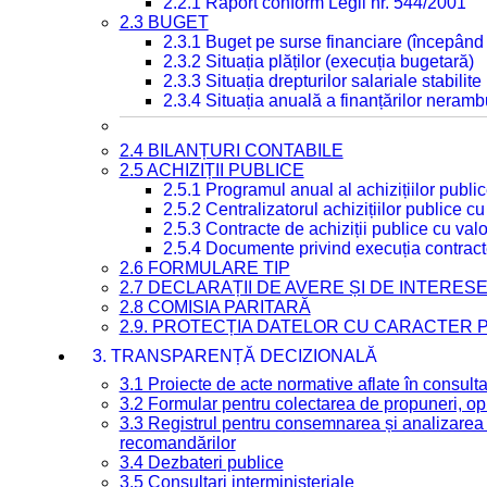
2.2.1 Raport conform Legii nr. 544/2001
2.3 BUGET
2.3.1 Buget pe surse financiare (începând
2.3.2 Situația plăților (execuția bugetară)
2.3.3 Situația drepturilor salariale stabilit
2.3.4 Situația anuală a finanțărilor neramb
2.4 BILANȚURI CONTABILE
2.5 ACHIZIȚII PUBLICE
2.5.1 Programul anual al achizițiilor publi
2.5.2 Centralizatorul achizițiilor publice 
2.5.3 Contracte de achiziții publice cu va
2.5.4 Documente privind execuția contract
2.6 FORMULARE TIP
2.7 DECLARAȚII DE AVERE ȘI DE INTERES
2.8 COMISIA PARITARĂ
2.9. PROTECȚIA DATELOR CU CARACTER
3. TRANSPARENȚĂ DECIZIONALĂ
3.1 Proiecte de acte normative aflate în consult
3.2 Formular pentru colectarea de propuneri, opi
3.3 Registrul pentru consemnarea și analizarea p
recomandărilor
3.4 Dezbateri publice
3.5 Consultari interministeriale