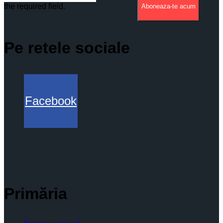
the required field.
Aboneaza-te acum
Pe retele sociale
Facebook
Primăria