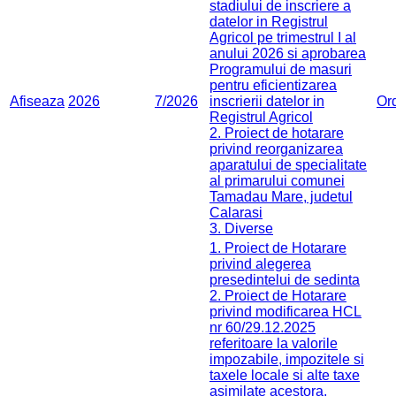
stadiului de inscriere a
datelor in Registrul
Agricol pe trimestrul I al
anului 2026 si aprobarea
Programului de masuri
pentru eficientizarea
Afiseaza
2026
7/2026
inscrierii datelor in
Or
Registrul Agricol
2. Proiect de hotarare
privind reorganizarea
aparatului de specialitate
al primarului comunei
Tamadau Mare, judetul
Calarasi
3. Diverse
1. Proiect de Hotarare
privind alegerea
presedintelui de sedinta
2. Proiect de Hotarare
privind modificarea HCL
nr 60/29.12.2025
referitoare la valorile
impozabile, impozitele si
taxele locale si alte taxe
asimilate acestora,