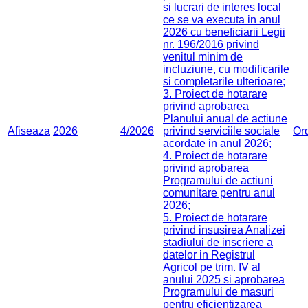
si lucrari de interes local
ce se va executa in anul
2026 cu beneficiarii Legii
nr. 196/2016 privind
venitul minim de
incluziune, cu modificarile
si completarile ulterioare;
3. Proiect de hotarare
privind aprobarea
Planului anual de actiune
Afiseaza
2026
4/2026
privind serviciile sociale
Or
acordate in anul 2026;
4. Proiect de hotarare
privind aprobarea
Programului de actiuni
comunitare pentru anul
2026;
5. Proiect de hotarare
privind insusirea Analizei
stadiului de inscriere a
datelor in Registrul
Agricol pe trim. IV al
anului 2025 si aprobarea
Programului de masuri
pentru eficientizarea