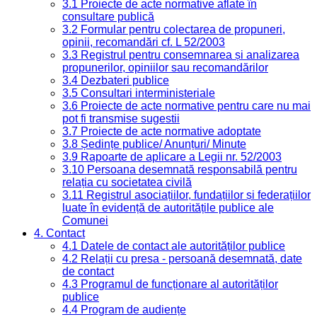
3.1 Proiecte de acte normative aflate în
consultare publică
3.2 Formular pentru colectarea de propuneri,
opinii, recomandări cf. L 52/2003
3.3 Registrul pentru consemnarea și analizarea
propunerilor, opiniilor sau recomandărilor
3.4 Dezbateri publice
3.5 Consultari interministeriale
3.6 Proiecte de acte normative pentru care nu mai
pot fi transmise sugestii
3.7 Proiecte de acte normative adoptate
3.8 Ședințe publice/ Anunțuri/ Minute
3.9 Rapoarte de aplicare a Legii nr. 52/2003
3.10 Persoana desemnată responsabilă pentru
relația cu societatea civilă
3.11 Registrul asociațiilor, fundațiilor și federațiilor
luate în evidență de autoritățile publice ale
Comunei
4. Contact
4.1 Datele de contact ale autorităților publice
4.2 Relații cu presa - persoană desemnată, date
de contact
4.3 Programul de funcționare al autorităților
publice
4.4 Program de audiențe