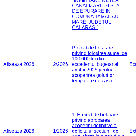
"INFIINTARE RETEA
CANALIZARE SI STATIE
DE EPURARE IN
COMUNA TAMADAU
MARE, JUDETUL
CALARASI"
Proiect de hotarare
privind folosirea sumei de
100.000 lei din
Afiseaza
2026
2/2026
excedentul bugetar al
Ex
anului 2025 pentru
acoperirea golurilor
temporare de casa
1. Proiect de hotarare
privind aprobarea
acoperirii definitive a
Afiseaza
2026
1/2026
deficitului sectiunii de
Ex