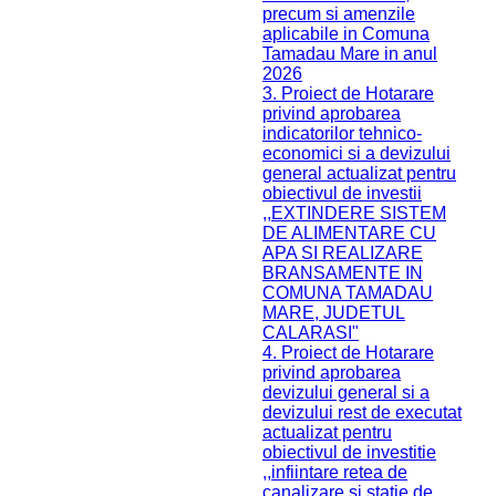
precum si amenzile
aplicabile in Comuna
Tamadau Mare in anul
2026
3. Proiect de Hotarare
privind aprobarea
indicatorilor tehnico-
economici si a devizului
general actualizat pentru
obiectivul de investii
,,EXTINDERE SISTEM
DE ALIMENTARE CU
APA SI REALIZARE
BRANSAMENTE IN
COMUNA TAMADAU
MARE, JUDETUL
CALARASI"
4. Proiect de Hotarare
privind aprobarea
devizului general si a
devizului rest de executat
actualizat pentru
obiectivul de investitie
,,infiintare retea de
canalizare si statie de