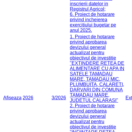
inscrierii datelor in
Registrul Agricol;
6. Proiect de hotarare
privind incheierea
exercitiului bugetar pe
anul 2025.
1. Proiect de hotarare
privind aprobarea
devizului general
actualizat pentru
obiectivul de investitie
"EXTINDERE RETEA DE
ALIMENTARE CU APA IN
SATELE TAMADAU
MARE, TAMADAU MIC,
PLUMBUITA, CALARETI,
DARVARI DIN COMUNA
TAMADAU MARE,
Afiseaza
2026
3/2026
Ex
JUDETUL CALARASI"
2. Proiect de hotarare
privind aprobarea
devizului general
actualizat pentru
obiectivul de investitie