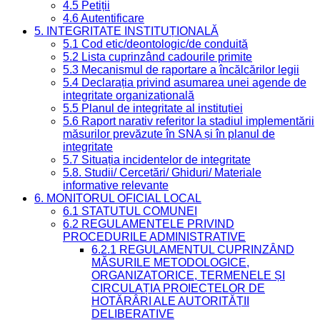
4.5 Petiții
4.6 Autentificare
5. INTEGRITATE INSTITUȚIONALĂ
5.1 Cod etic/deontologic/de conduită
5.2 Lista cuprinzând cadourile primite
5.3 Mecanismul de raportare a încălcărilor legii
5.4 Declarația privind asumarea unei agende de
integritate organizațională
5.5 Planul de integritate al instituției
5.6 Raport narativ referitor la stadiul implementării
măsurilor prevăzute în SNA și în planul de
integritate
5.7 Situația incidentelor de integritate
5.8. Studii/ Cercetări/ Ghiduri/ Materiale
informative relevante
6. MONITORUL OFICIAL LOCAL
6.1 STATUTUL COMUNEI
6.2 REGULAMENTELE PRIVIND
PROCEDURILE ADMINISTRATIVE
6.2.1 REGULAMENTUL CUPRINZÂND
MĂSURILE METODOLOGICE,
ORGANIZATORICE, TERMENELE ȘI
CIRCULAȚIA PROIECTELOR DE
HOTĂRÂRI ALE AUTORITĂȚII
DELIBERATIVE