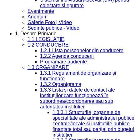
colectare si epurare
Evenimente
Anunțuri
Galerie Foto | Video
Sedinte publice - Video
1. Despre Primarie
1.1 LEGISLAȚIE
1.2 CONDUCERE
1.2.1 Lista persoanelor din conducere
1.2.2 Agenda conducerii
Programare audiențe
1.3 ORGANIZARE
1.3.1 Regulament de organizare și
funcționare
1.3.2 Organigrama
1.3.3 Lista și datele de contact ale
instituțiilor care funcționează în
subordinea/coordonarea sau sub
autoritatea instituției
1.3.3.1 Structurile, organele de
specialitate ale administrației publice
centrale/locale și instituțiile publice
finanțate total sau parțial prin bugetul
instituției