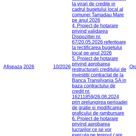
la virari de credite in
cadrul bugetului local al
comunei Tamadau Mare
pe anul 2026
4. Proiect de hotarare
privind validarea
Dispozitiei nr.
67/20.05.2026 referitoare
la rectificarea bugetului
local pe anul 2026
5. Proiect de hotarare
privind aprobarea
Afiseaza
2026
10/2026
Or
restructurarii creditului de
investitii contractat de la
Banca Transilvania SA in
baza contractului de
credit nr.
16211859/26.08.2024
prin prelungirea perioadei
de gratie si modificarea
graficului de rambursare
6. Proiect de hotarare
privind aprobarea
lucrarilor ce se vor
executa pe terenul care