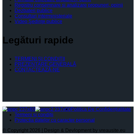
Registru consemnare si analizare propuneri, opinii
Dezbateri publice
Consultari interministeriale
Video Şedinţe publice
Legături rapide
TERMENI ŞI CONDIŢII
PREZENTARE GENERALĂ
CONTACTEAZĂ-NE
Politica De Confidențialitate
Termeni și condiții
Protectia datelor cu caracter personal
© Copyright 2026 | Design & Devlopment by vreausite.eu