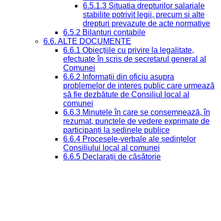
6.5.1.3 Situatia drepturilor salariale
stabilite potrivit legii, precum si alte
drepturi prevazute de acte normative
6.5.2 Bilanturi contabile
6.6. ALTE DOCUMENTE
6.6.1 Obiecțiile cu privire la legalitate,
efectuate în scris de secretarul general al
Comunei
6.6.2 Informații din oficiu asupra
problemelor de interes public care urmează
să fie dezbătute de Consiliul local al
comunei
6.6.3 Minutele în care se consemnează, în
rezumat, punctele de vedere exprimate de
participanți la ședinele publice
6.6.4 Procesele-verbale ale ședințelor
Consiliului local al comunei
6.6.5 Declarații de căsătorie