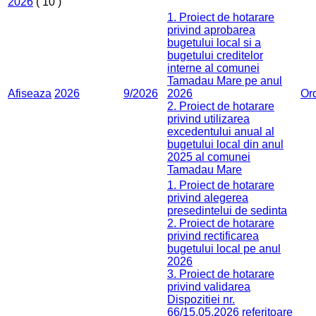
2026
( 10 )
1. Proiect de hotarare
privind aprobarea
bugetului local si a
bugetului creditelor
interne al comunei
Tamadau Mare pe anul
Afiseaza
2026
9/2026
2026
Or
2. Proiect de hotarare
privind utilizarea
excedentului anual al
bugetului local din anul
2025 al comunei
Tamadau Mare
1. Proiect de hotarare
privind alegerea
presedintelui de sedinta
2. Proiect de hotarare
privind rectificarea
bugetului local pe anul
2026
3. Proiect de hotarare
privind validarea
Dispozitiei nr.
66/15.05.2026 referitoare