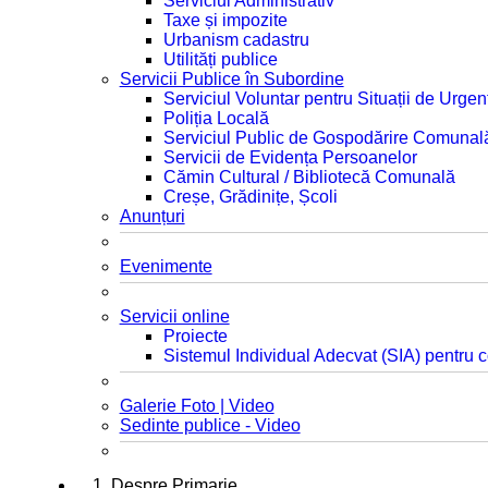
Serviciul Administrativ
Taxe și impozite
Urbanism cadastru
Utilități publice
Servicii Publice în Subordine
Serviciul Voluntar pentru Situații de Urgen
Poliția Locală
Serviciul Public de Gospodărire Comunal
Servicii de Evidența Persoanelor
Cămin Cultural / Bibliotecă Comunală
Creșe, Grădinițe, Școli
Anunțuri
Evenimente
Servicii online
Proiecte
Sistemul Individual Adecvat (SIA) pentru c
Galerie Foto | Video
Sedinte publice - Video
1. Despre Primarie