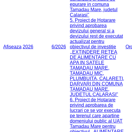
epurare in comuna
Tamadau Mare, judetul
Calarasi"
5. Proiect de Hotarare
privind aprobarea
devizului general si a
devizului rest de executat
actualizat pentru
Afiseaza
2026
6/2026
obiectivul de investitie
Or
,,EXTINDERE RETEA
DE ALIMENTARE CU
APA IN SATELE
TAMADAU MARE,
TAMADAU MIC,
PLUMBUITA, CALARETI,
DARVARI DIN COMUNA
TAMADAU MARE,
JUDETUL CALARASI"
6. Proiect de Hotarare
privind aprobarea de
lucrari ce se vor executa
pe terenul care apartine
domeniului public al UAT
Tamadau Mare pentru
obiectivul ,,ALIMENTARE