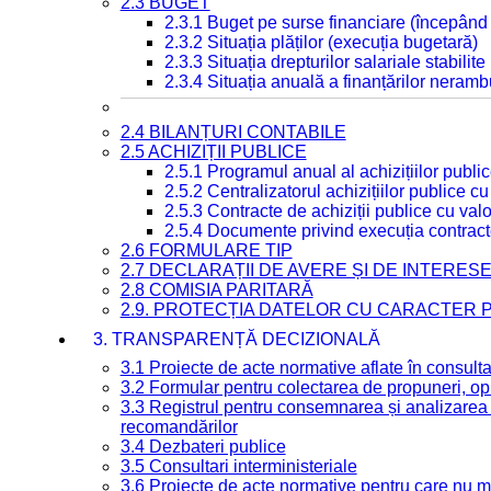
2.3 BUGET
2.3.1 Buget pe surse financiare (începând
2.3.2 Situația plăților (execuția bugetară)
2.3.3 Situația drepturilor salariale stabilit
2.3.4 Situația anuală a finanțărilor neramb
2.4 BILANȚURI CONTABILE
2.5 ACHIZIȚII PUBLICE
2.5.1 Programul anual al achizițiilor publi
2.5.2 Centralizatorul achizițiilor publice 
2.5.3 Contracte de achiziții publice cu va
2.5.4 Documente privind execuția contract
2.6 FORMULARE TIP
2.7 DECLARAȚII DE AVERE ȘI DE INTERES
2.8 COMISIA PARITARĂ
2.9. PROTECȚIA DATELOR CU CARACTER
3. TRANSPARENȚĂ DECIZIONALĂ
3.1 Proiecte de acte normative aflate în consult
3.2 Formular pentru colectarea de propuneri, opi
3.3 Registrul pentru consemnarea și analizarea p
recomandărilor
3.4 Dezbateri publice
3.5 Consultari interministeriale
3.6 Proiecte de acte normative pentru care nu ma