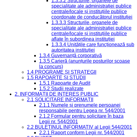
1.3.3.2 Structurile, organele de
specialitate ale administrației publice
centrale/locale și instituțiile publice
coordonate de conducătorul instituției
1.3.3.3 Structurile, organele de
specialitate ale administrației publice
centrale/locale și instituțiile publice
aflate în subordinea instituției
1.3.3.4 Unitățile care funcționează sub
autoritatea instituției
1.3.4 Guvernanță corporativă
1.3.5 Carieră (anunțurile posturilor scoase
la concurs)
1.4 PROGRAME ȘI STRATEGII
1.5 RAPOARTE ȘI STUDII
1.5.1 Rapoarte de Audit
1.5.2 Studii realizate
2. INFORMAȚII DE INTERES PUBLIC
2.1 SOLICITARE INFORMAȚII
2.1.1 Numele și prenumele persoanei
responsabile pentru Legea nr. 544/2001
2.1.2 Formular pentru solicitare în baza
Legii nr. 544/2001
2.2 BULETINUL INFORMATIV al Legii 544/2001
2.2.1 Raport conform Legii nr. 544/2001