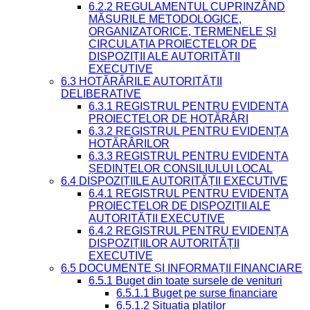
6.2.2 REGULAMENTUL CUPRINZÂND
MĂSURILE METODOLOGICE,
ORGANIZATORICE, TERMENELE ȘI
CIRCULAȚIA PROIECTELOR DE
DISPOZIȚII ALE AUTORITĂȚII
EXECUTIVE
6.3 HOTĂRÂRILE AUTORITĂȚII
DELIBERATIVE
6.3.1 REGISTRUL PENTRU EVIDENȚA
PROIECTELOR DE HOTĂRÂRI
6.3.2 REGISTRUL PENTRU EVIDENȚA
HOTĂRÂRILOR
6.3.3 REGISTRUL PENTRU EVIDENȚA
ȘEDINȚELOR CONSILIULUI LOCAL
6.4 DISPOZIȚIILE AUTORITĂȚII EXECUTIVE
6.4.1 REGISTRUL PENTRU EVIDENȚA
PROIECTELOR DE DISPOZIȚII ALE
AUTORITĂȚII EXECUTIVE
6.4.2 REGISTRUL PENTRU EVIDENȚA
DISPOZIȚIILOR AUTORITĂȚII
EXECUTIVE
6.5 DOCUMENTE ȘI INFORMAȚII FINANCIARE
6.5.1 Buget din toate sursele de venituri
6.5.1.1 Buget pe surse financiare
6.5.1.2 Situatia platilor