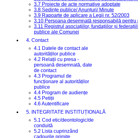
3.7 Proiecte de acte normative adoptate
3.8 Ședințe publice/ Anunțuri/ Minute
3.9 Rapoarte de aplicare a Legii nr. 52/2003
3.10 Persoana desemnată responsabilă pentru re
3.11 Registrul asociațiilor, fundațiilor și federații
publice ale Comunei
4. Contact
4.1 Datele de contact ale
autorităților publice
4.2 Relații cu presa -
persoană desemnată, date
de contact
4.3 Programul de
funcționare al autorităților
publice
4.4 Program de audiențe
4.5 Petiții
4.6 Autentificare
5. INTEGRITATE INSTITUȚIONALĂ
5.1 Cod etic/deontologic/de
conduită
5.2 Lista cuprinzând
cadourile primite