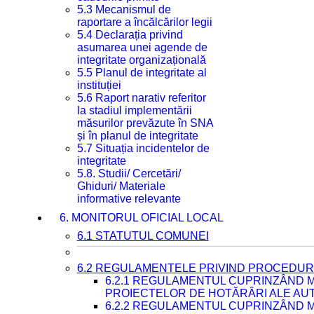
5.3 Mecanismul de
raportare a încălcărilor legii
5.4 Declarația privind
asumarea unei agende de
integritate organizațională
5.5 Planul de integritate al
instituției
5.6 Raport narativ referitor
la stadiul implementării
măsurilor prevăzute în SNA
și în planul de integritate
5.7 Situația incidentelor de
integritate
5.8. Studii/ Cercetări/
Ghiduri/ Materiale
informative relevante
6. MONITORUL OFICIAL LOCAL
6.1 STATUTUL COMUNEI
6.2 REGULAMENTELE PRIVIND PROCEDURI
6.2.1 REGULAMENTUL CUPRINZÂND M
PROIECTELOR DE HOTĂRÂRI ALE AUT
6.2.2 REGULAMENTUL CUPRINZÂND M