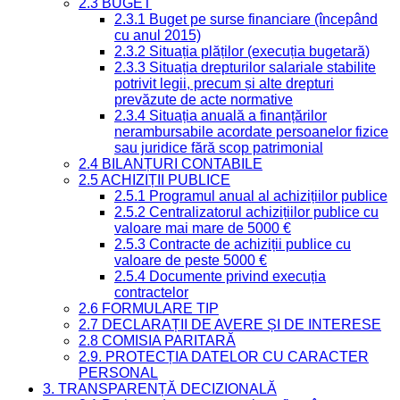
2.3 BUGET
2.3.1 Buget pe surse financiare (începând
cu anul 2015)
2.3.2 Situația plăților (execuția bugetară)
2.3.3 Situația drepturilor salariale stabilite
potrivit legii, precum și alte drepturi
prevăzute de acte normative
2.3.4 Situația anuală a finanțărilor
nerambursabile acordate persoanelor fizice
sau juridice fără scop patrimonial
2.4 BILANȚURI CONTABILE
2.5 ACHIZIȚII PUBLICE
2.5.1 Programul anual al achizițiilor publice
2.5.2 Centralizatorul achizițiilor publice cu
valoare mai mare de 5000 €
2.5.3 Contracte de achiziții publice cu
valoare de peste 5000 €
2.5.4 Documente privind execuția
contractelor
2.6 FORMULARE TIP
2.7 DECLARAȚII DE AVERE ȘI DE INTERESE
2.8 COMISIA PARITARĂ
2.9. PROTECȚIA DATELOR CU CARACTER
PERSONAL
3. TRANSPARENȚĂ DECIZIONALĂ