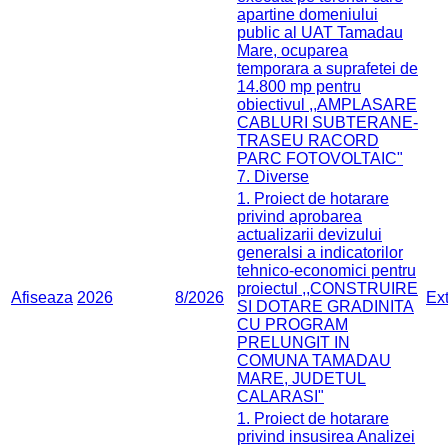
apartine domeniului
public al UAT Tamadau
Mare, ocuparea
temporara a suprafetei de
14.800 mp pentru
obiectivul ,,AMPLASARE
CABLURI SUBTERANE-
TRASEU RACORD
PARC FOTOVOLTAIC"
7. Diverse
1. Proiect de hotarare
privind aprobarea
actualizarii devizului
generalsi a indicatorilor
tehnico-economici pentru
proiectul ,,CONSTRUIRE
Afiseaza
2026
8/2026
Ex
SI DOTARE GRADINITA
CU PROGRAM
PRELUNGIT IN
COMUNA TAMADAU
MARE, JUDETUL
CALARASI"
1. Proiect de hotarare
privind insusirea Analizei