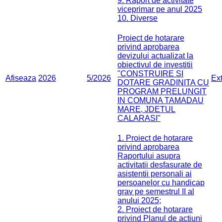
9. Raport de activitate
viceprimar pe anul 2025
10. Diverse
Proiect de hotarare
privind aprobarea
devizului actualizat la
obiectivul de investitii
"CONSTRUIRE SI
Afiseaza
2026
5/2026
Ex
DOTARE GRADINITA CU
PROGRAM PRELUNGIT
IN COMUNA TAMADAU
MARE, JDETUL
CALARASI"
1. Proiect de hotarare
privind aprobarea
Raportului asupra
activitatii desfasurate de
asistentii personali ai
persoanelor cu handicap
grav pe semestrul II al
anului 2025;
2. Proiect de hotarare
privind Planul de actiuni