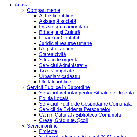
Acasa
Compartimente
Achiziții publice
Asistență socială
Dezvoltare comunitară
Educație și Cultură
Financiar Contabil
Juridic si resurse umane
Registrul agricol
Starea civilă
Situații de urgență
Serviciul Administrativ
Taxe și impozite
Urbanism cadastru
Utilități publice
Servicii Publice în Subordine
Serviciul Voluntar pentru Situații de Urgență
Poliția Locală
Serviciul Public de Gospodărire Comunală
Servicii de Evidența Persoanelor
Cămin Cultural / Bibliotecă Comunală
Creșe, Grădinițe, Școli
Servicii online
Proiecte
Sistemul Individual Adecvat (SIA) pentru