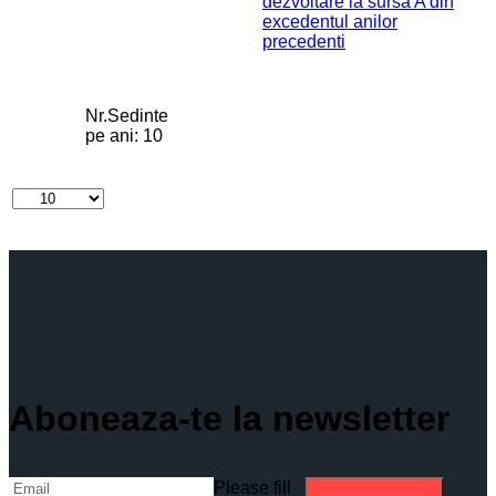
dezvoltare la sursa A din
excedentul anilor
precedenti
Nr.Sedinte
pe ani:
10
Aboneaza-te la newsletter
Please fill