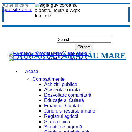
Autentificare
spre site vechi
PRIMĂRIA TĂMĂDĂU MARE
Acasa
Compartimente
Achiziții publice
Asistență socială
Dezvoltare comunitară
Educație și Cultură
Financiar Contabil
Juridic si resurse umane
Registrul agricol
Starea civilă
Situații de urgență