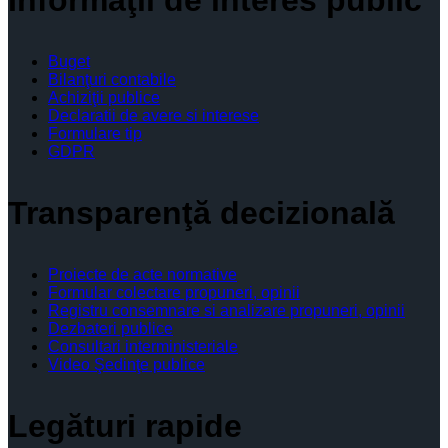
Buget
Bilanţuri contabile
Achiziţii publice
Declaratii de avere si interese
Formulare tip
GDPR
Transparenţă decizională
Proiecte de acte normative
Formular colectare propuneri, opinii
Registru consemnare si analizare propuneri, opinii
Dezbateri publice
Consultari interministeriale
Video Şedinţe publice
Legături rapide