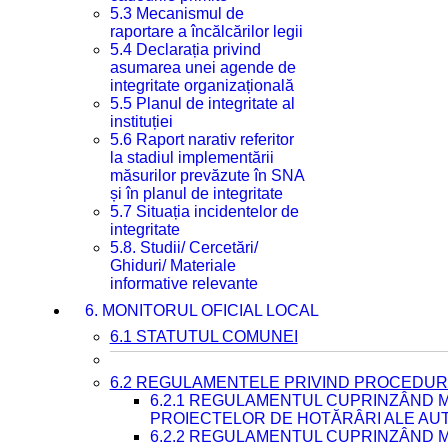
5.3 Mecanismul de
raportare a încălcărilor legii
5.4 Declarația privind
asumarea unei agende de
integritate organizațională
5.5 Planul de integritate al
instituției
5.6 Raport narativ referitor
la stadiul implementării
măsurilor prevăzute în SNA
și în planul de integritate
5.7 Situația incidentelor de
integritate
5.8. Studii/ Cercetări/
Ghiduri/ Materiale
informative relevante
6. MONITORUL OFICIAL LOCAL
6.1 STATUTUL COMUNEI
6.2 REGULAMENTELE PRIVIND PROCEDURI
6.2.1 REGULAMENTUL CUPRINZÂND M
PROIECTELOR DE HOTĂRÂRI ALE AUT
6.2.2 REGULAMENTUL CUPRINZÂND M