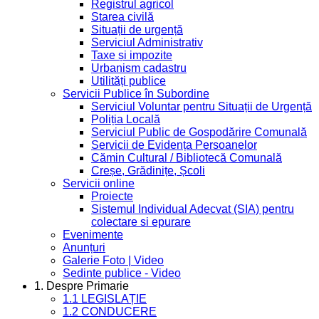
Registrul agricol
Starea civilă
Situații de urgență
Serviciul Administrativ
Taxe și impozite
Urbanism cadastru
Utilități publice
Servicii Publice în Subordine
Serviciul Voluntar pentru Situații de Urgență
Poliția Locală
Serviciul Public de Gospodărire Comunală
Servicii de Evidența Persoanelor
Cămin Cultural / Bibliotecă Comunală
Creșe, Grădinițe, Școli
Servicii online
Proiecte
Sistemul Individual Adecvat (SIA) pentru
colectare si epurare
Evenimente
Anunțuri
Galerie Foto | Video
Sedinte publice - Video
1. Despre Primarie
1.1 LEGISLAȚIE
1.2 CONDUCERE