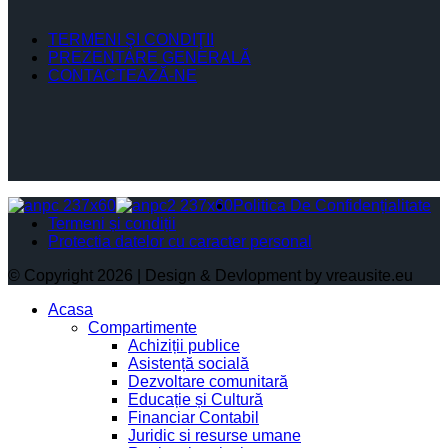
TERMENI ŞI CONDIŢII
PREZENTARE GENERALĂ
CONTACTEAZĂ-NE
Politica De Confidențialitate
Termeni și condiții
Protectia datelor cu caracter personal
© Copyright 2026 | Design & Devlopment by vreausite.eu
Acasa
Compartimente
Achiziții publice
Asistență socială
Dezvoltare comunitară
Educație și Cultură
Financiar Contabil
Juridic si resurse umane