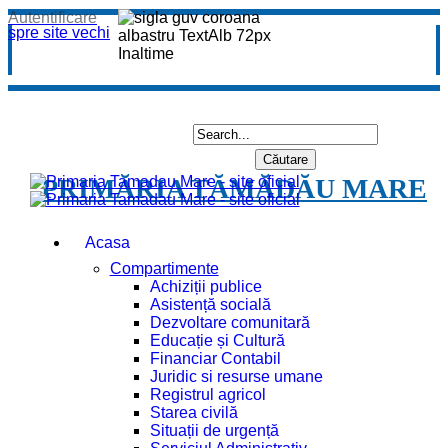
Autentificare
spre site vechi
PRIMĂRIA TĂMĂDĂU MARE
Acasa
Compartimente
Achiziții publice
Asistență socială
Dezvoltare comunitară
Educație și Cultură
Financiar Contabil
Juridic si resurse umane
Registrul agricol
Starea civilă
Situații de urgență