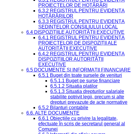
PROIECTELOR DE HOTĂRÂRI
6.3.2 REGISTRUL PENTRU EVIDENȚA
HOTĂRÂRILOR
6.3.3 REGISTRUL PENTRU EVIDENȚA
ȘEDINȚELOR CONSILIULUI LOCAL
6.4 DISPOZIȚIILE AUTORITĂȚII EXECUTIVE
6.4.1 REGISTRUL PENTRU EVIDENȚA
PROIECTELOR DE DISPOZIȚII ALE
AUTORITĂȚII EXECUTIVE
6.4.2 REGISTRUL PENTRU EVIDENȚA
DISPOZIȚIILOR AUTORITĂȚII
EXECUTIVE
6.5 DOCUMENTE ȘI INFORMAȚII FINANCIARE
6.5.1 Buget din toate sursele de venituri
6.5.1.1 Buget pe surse financiare
6.5.1.2 Situatia platilor
6.5.1.3 Situatia drepturilor salariale
stabilite potrivit legii, precum si alte
drepturi prevazute de acte normative
6.5.2 Bilanturi contabile
6.6. ALTE DOCUMENTE
6.6.1 Obiecțiile cu privire la legalitate,
efectuate în scris de secretarul general al
Comunei