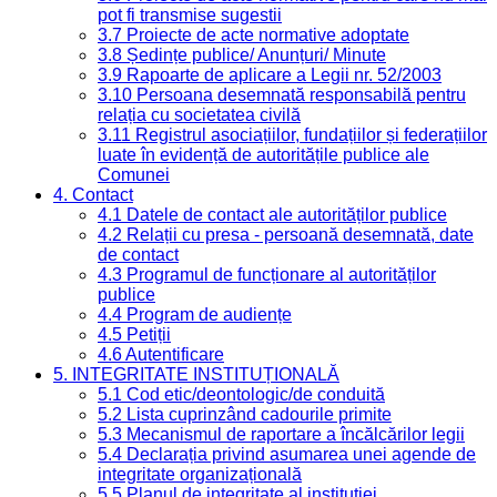
pot fi transmise sugestii
3.7 Proiecte de acte normative adoptate
3.8 Ședințe publice/ Anunțuri/ Minute
3.9 Rapoarte de aplicare a Legii nr. 52/2003
3.10 Persoana desemnată responsabilă pentru
relația cu societatea civilă
3.11 Registrul asociațiilor, fundațiilor și federațiilor
luate în evidență de autoritățile publice ale
Comunei
4. Contact
4.1 Datele de contact ale autorităților publice
4.2 Relații cu presa - persoană desemnată, date
de contact
4.3 Programul de funcționare al autorităților
publice
4.4 Program de audiențe
4.5 Petiții
4.6 Autentificare
5. INTEGRITATE INSTITUȚIONALĂ
5.1 Cod etic/deontologic/de conduită
5.2 Lista cuprinzând cadourile primite
5.3 Mecanismul de raportare a încălcărilor legii
5.4 Declarația privind asumarea unei agende de
integritate organizațională
5.5 Planul de integritate al instituției