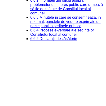
6.6.2 Informații din oficiu asupra
problemelor de interes public care urmează
să fie dezbătute de Consiliul local al
comunei
6.6.3 Minutele în care se consemnează, în
rezumat, punctele de vedere exprimate de
participanți la ședinele publice
6.6.4 Procesele-verbale ale ședințelor
Consiliului local al comunei
6.6.5 Declarații de căsătorie