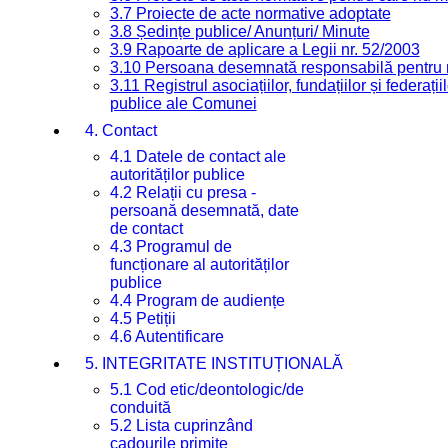
3.7 Proiecte de acte normative adoptate
3.8 Ședințe publice/ Anunțuri/ Minute
3.9 Rapoarte de aplicare a Legii nr. 52/2003
3.10 Persoana desemnată responsabilă pentru re
3.11 Registrul asociațiilor, fundațiilor și federații
publice ale Comunei
4. Contact
4.1 Datele de contact ale
autorităților publice
4.2 Relații cu presa -
persoană desemnată, date
de contact
4.3 Programul de
funcționare al autorităților
publice
4.4 Program de audiențe
4.5 Petiții
4.6 Autentificare
5. INTEGRITATE INSTITUȚIONALĂ
5.1 Cod etic/deontologic/de
conduită
5.2 Lista cuprinzând
cadourile primite