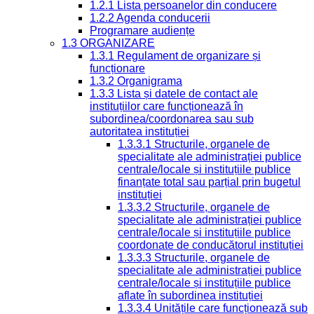
1.2.1 Lista persoanelor din conducere
1.2.2 Agenda conducerii
Programare audiențe
1.3 ORGANIZARE
1.3.1 Regulament de organizare și
funcționare
1.3.2 Organigrama
1.3.3 Lista și datele de contact ale
instituțiilor care funcționează în
subordinea/coordonarea sau sub
autoritatea instituției
1.3.3.1 Structurile, organele de
specialitate ale administrației publice
centrale/locale și instituțiile publice
finanțate total sau parțial prin bugetul
instituției
1.3.3.2 Structurile, organele de
specialitate ale administrației publice
centrale/locale și instituțiile publice
coordonate de conducătorul instituției
1.3.3.3 Structurile, organele de
specialitate ale administrației publice
centrale/locale și instituțiile publice
aflate în subordinea instituției
1.3.3.4 Unitățile care funcționează sub