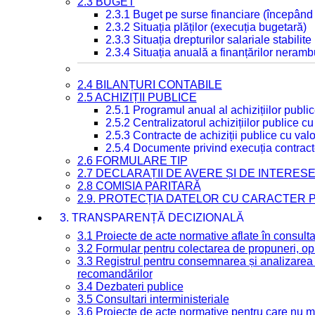
2.3 BUGET
2.3.1 Buget pe surse financiare (începând
2.3.2 Situația plăților (execuția bugetară)
2.3.3 Situația drepturilor salariale stabilit
2.3.4 Situația anuală a finanțărilor neramb
2.4 BILANȚURI CONTABILE
2.5 ACHIZIȚII PUBLICE
2.5.1 Programul anual al achizițiilor publi
2.5.2 Centralizatorul achizițiilor publice 
2.5.3 Contracte de achiziții publice cu va
2.5.4 Documente privind execuția contract
2.6 FORMULARE TIP
2.7 DECLARAȚII DE AVERE ȘI DE INTERES
2.8 COMISIA PARITARĂ
2.9. PROTECȚIA DATELOR CU CARACTER
3. TRANSPARENȚĂ DECIZIONALĂ
3.1 Proiecte de acte normative aflate în consult
3.2 Formular pentru colectarea de propuneri, opi
3.3 Registrul pentru consemnarea și analizarea p
recomandărilor
3.4 Dezbateri publice
3.5 Consultari interministeriale
3.6 Proiecte de acte normative pentru care nu ma