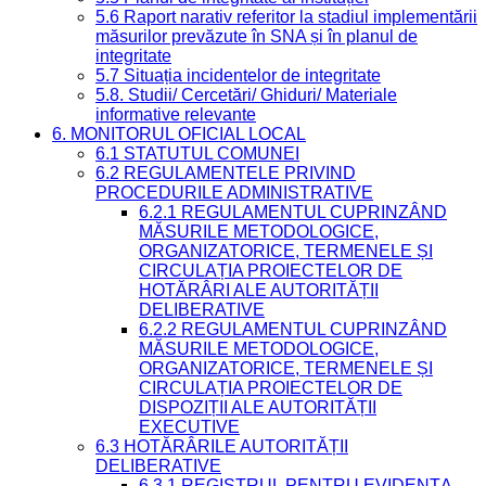
5.6 Raport narativ referitor la stadiul implementării
măsurilor prevăzute în SNA și în planul de
integritate
5.7 Situația incidentelor de integritate
5.8. Studii/ Cercetări/ Ghiduri/ Materiale
informative relevante
6. MONITORUL OFICIAL LOCAL
6.1 STATUTUL COMUNEI
6.2 REGULAMENTELE PRIVIND
PROCEDURILE ADMINISTRATIVE
6.2.1 REGULAMENTUL CUPRINZÂND
MĂSURILE METODOLOGICE,
ORGANIZATORICE, TERMENELE ȘI
CIRCULAȚIA PROIECTELOR DE
HOTĂRÂRI ALE AUTORITĂȚII
DELIBERATIVE
6.2.2 REGULAMENTUL CUPRINZÂND
MĂSURILE METODOLOGICE,
ORGANIZATORICE, TERMENELE ȘI
CIRCULAȚIA PROIECTELOR DE
DISPOZIȚII ALE AUTORITĂȚII
EXECUTIVE
6.3 HOTĂRÂRILE AUTORITĂȚII
DELIBERATIVE
6.3.1 REGISTRUL PENTRU EVIDENȚA