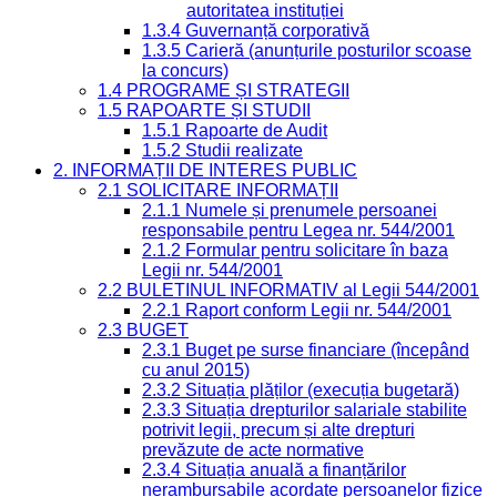
autoritatea instituției
1.3.4 Guvernanță corporativă
1.3.5 Carieră (anunțurile posturilor scoase
la concurs)
1.4 PROGRAME ȘI STRATEGII
1.5 RAPOARTE ȘI STUDII
1.5.1 Rapoarte de Audit
1.5.2 Studii realizate
2. INFORMAȚII DE INTERES PUBLIC
2.1 SOLICITARE INFORMAȚII
2.1.1 Numele și prenumele persoanei
responsabile pentru Legea nr. 544/2001
2.1.2 Formular pentru solicitare în baza
Legii nr. 544/2001
2.2 BULETINUL INFORMATIV al Legii 544/2001
2.2.1 Raport conform Legii nr. 544/2001
2.3 BUGET
2.3.1 Buget pe surse financiare (începând
cu anul 2015)
2.3.2 Situația plăților (execuția bugetară)
2.3.3 Situația drepturilor salariale stabilite
potrivit legii, precum și alte drepturi
prevăzute de acte normative
2.3.4 Situația anuală a finanțărilor
nerambursabile acordate persoanelor fizice