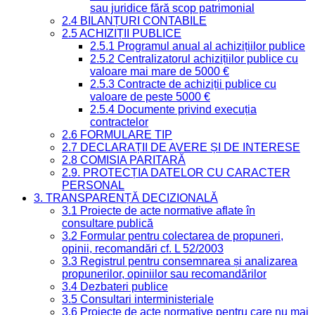
sau juridice fără scop patrimonial
2.4 BILANȚURI CONTABILE
2.5 ACHIZIȚII PUBLICE
2.5.1 Programul anual al achizițiilor publice
2.5.2 Centralizatorul achizițiilor publice cu
valoare mai mare de 5000 €
2.5.3 Contracte de achiziții publice cu
valoare de peste 5000 €
2.5.4 Documente privind execuția
contractelor
2.6 FORMULARE TIP
2.7 DECLARAȚII DE AVERE ȘI DE INTERESE
2.8 COMISIA PARITARĂ
2.9. PROTECȚIA DATELOR CU CARACTER
PERSONAL
3. TRANSPARENȚĂ DECIZIONALĂ
3.1 Proiecte de acte normative aflate în
consultare publică
3.2 Formular pentru colectarea de propuneri,
opinii, recomandări cf. L 52/2003
3.3 Registrul pentru consemnarea și analizarea
propunerilor, opiniilor sau recomandărilor
3.4 Dezbateri publice
3.5 Consultari interministeriale
3.6 Proiecte de acte normative pentru care nu mai