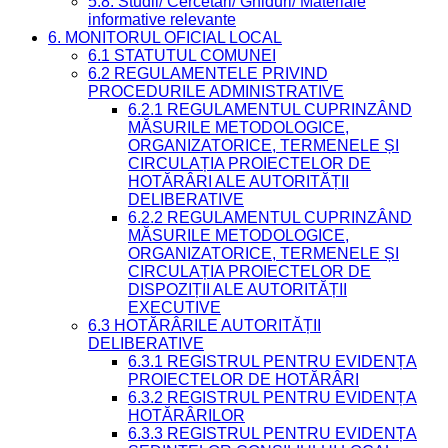
5.8. Studii/ Cercetări/ Ghiduri/ Materiale
informative relevante
6. MONITORUL OFICIAL LOCAL
6.1 STATUTUL COMUNEI
6.2 REGULAMENTELE PRIVIND
PROCEDURILE ADMINISTRATIVE
6.2.1 REGULAMENTUL CUPRINZÂND
MĂSURILE METODOLOGICE,
ORGANIZATORICE, TERMENELE ȘI
CIRCULAȚIA PROIECTELOR DE
HOTĂRÂRI ALE AUTORITĂȚII
DELIBERATIVE
6.2.2 REGULAMENTUL CUPRINZÂND
MĂSURILE METODOLOGICE,
ORGANIZATORICE, TERMENELE ȘI
CIRCULAȚIA PROIECTELOR DE
DISPOZIȚII ALE AUTORITĂȚII
EXECUTIVE
6.3 HOTĂRÂRILE AUTORITĂȚII
DELIBERATIVE
6.3.1 REGISTRUL PENTRU EVIDENȚA
PROIECTELOR DE HOTĂRÂRI
6.3.2 REGISTRUL PENTRU EVIDENȚA
HOTĂRÂRILOR
6.3.3 REGISTRUL PENTRU EVIDENȚA