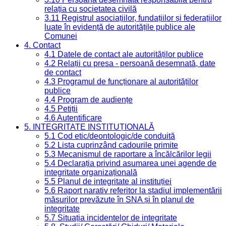
relația cu societatea civilă
3.11 Registrul asociațiilor, fundațiilor și federațiilor
luate în evidență de autoritățile publice ale
Comunei
4. Contact
4.1 Datele de contact ale autorităților publice
4.2 Relații cu presa - persoană desemnată, date
de contact
4.3 Programul de funcționare al autorităților
publice
4.4 Program de audiențe
4.5 Petiții
4.6 Autentificare
5. INTEGRITATE INSTITUȚIONALĂ
5.1 Cod etic/deontologic/de conduită
5.2 Lista cuprinzând cadourile primite
5.3 Mecanismul de raportare a încălcărilor legii
5.4 Declarația privind asumarea unei agende de
integritate organizațională
5.5 Planul de integritate al instituției
5.6 Raport narativ referitor la stadiul implementării
măsurilor prevăzute în SNA și în planul de
integritate
5.7 Situația incidentelor de integritate