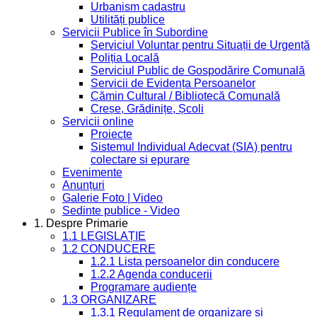
Urbanism cadastru
Utilități publice
Servicii Publice în Subordine
Serviciul Voluntar pentru Situații de Urgență
Poliția Locală
Serviciul Public de Gospodărire Comunală
Servicii de Evidența Persoanelor
Cămin Cultural / Bibliotecă Comunală
Creșe, Grădinițe, Școli
Servicii online
Proiecte
Sistemul Individual Adecvat (SIA) pentru
colectare si epurare
Evenimente
Anunțuri
Galerie Foto | Video
Sedinte publice - Video
1. Despre Primarie
1.1 LEGISLAȚIE
1.2 CONDUCERE
1.2.1 Lista persoanelor din conducere
1.2.2 Agenda conducerii
Programare audiențe
1.3 ORGANIZARE
1.3.1 Regulament de organizare și