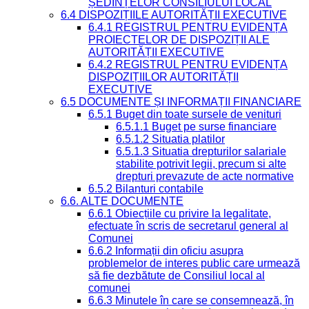
ȘEDINȚELOR CONSILIULUI LOCAL
6.4 DISPOZIȚIILE AUTORITĂȚII EXECUTIVE
6.4.1 REGISTRUL PENTRU EVIDENȚA
PROIECTELOR DE DISPOZIȚII ALE
AUTORITĂȚII EXECUTIVE
6.4.2 REGISTRUL PENTRU EVIDENȚA
DISPOZIȚIILOR AUTORITĂȚII
EXECUTIVE
6.5 DOCUMENTE ȘI INFORMAȚII FINANCIARE
6.5.1 Buget din toate sursele de venituri
6.5.1.1 Buget pe surse financiare
6.5.1.2 Situatia platilor
6.5.1.3 Situatia drepturilor salariale
stabilite potrivit legii, precum si alte
drepturi prevazute de acte normative
6.5.2 Bilanturi contabile
6.6. ALTE DOCUMENTE
6.6.1 Obiecțiile cu privire la legalitate,
efectuate în scris de secretarul general al
Comunei
6.6.2 Informații din oficiu asupra
problemelor de interes public care urmează
să fie dezbătute de Consiliul local al
comunei
6.6.3 Minutele în care se consemnează, în