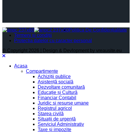
Politica De Confidențialitate
Termeni și condiții
Protectia datelor cu caracter personal
© Copyright 2026 | Design & Devlopment by vreausite.eu
Acasa
Compartimente
Achiziții publice
Asistență socială
Dezvoltare comunitară
Educație și Cultură
Financiar Contabil
Juridic si resurse umane
Registrul agricol
Starea civilă
Situații de urgență
Serviciul Administrativ
Taxe și impozite