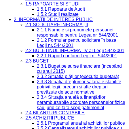
1.5 RAPOARTE ȘI STUDII
1.5.1 Rapoarte de Audit
1.5.2 Studii realizate
2. INFORMAȚII DE INTERES PUBLIC
2.1 SOLICITARE INFORMAȚII
2.1.1 Numele și prenumele persoanei
responsabile pentru Legea nr. 544/2001
2.1.2 Formular pentru solicitare în baza
Legii nr. 544/2001
2.2 BULETINUL INFORMATIV al Legii 544/2001
2.2.1 Raport conform Legii nr. 544/2001
2.3 BUGET
2.3.1 Buget pe surse financiare (începând
cu anul 2015)
2.3.2 Situația plăților (execuția bugetară)
2.3.3 Situația drepturilor salariale stabilite
potrivit legii, precum și alte drepturi
prevăzute de acte normative
2.3.4 Situația anuală a finanțărilor
nerambursabile acordate persoanelor fizice
sau juridice fără scop patrimonial
2.4 BILANȚURI CONTABILE
2.5 ACHIZIȚII PUBLICE
2.5.1 Programul anual al achizițiilor publice
2.5.2 Centralizatorul achizițiilor publice cu