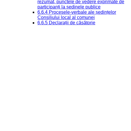
rezumat, punctele de vedere exprimate de
participanți la ședinele publice
6.6.4 Procesele-verbale ale ședințelor
Consiliului local al comunei
6.6.5 Declarații de căsătorie