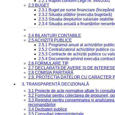
2.2.1 Raport conform Legii nr. 544/2001
2.3 BUGET
2.3.1 Buget pe surse financiare (începând
2.3.2 Situația plăților (execuția bugetară)
2.3.3 Situația drepturilor salariale stabilit
2.3.4 Situația anuală a finanțărilor neramb
2.4 BILANȚURI CONTABILE
2.5 ACHIZIȚII PUBLICE
2.5.1 Programul anual al achizițiilor publi
2.5.2 Centralizatorul achizițiilor publice 
2.5.3 Contracte de achiziții publice cu va
2.5.4 Documente privind execuția contract
2.6 FORMULARE TIP
2.7 DECLARAȚII DE AVERE ȘI DE INTERES
2.8 COMISIA PARITARĂ
2.9. PROTECȚIA DATELOR CU CARACTER
3. TRANSPARENȚĂ DECIZIONALĂ
3.1 Proiecte de acte normative aflate în consult
3.2 Formular pentru colectarea de propuneri, opi
3.3 Registrul pentru consemnarea și analizarea p
recomandărilor
3.4 Dezbateri publice
3.5 Consultari interministeriale