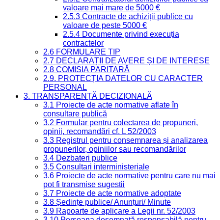
valoare mai mare de 5000 €
2.5.3 Contracte de achiziții publice cu
valoare de peste 5000 €
2.5.4 Documente privind execuția
contractelor
2.6 FORMULARE TIP
2.7 DECLARAȚII DE AVERE ȘI DE INTERESE
2.8 COMISIA PARITARĂ
2.9. PROTECȚIA DATELOR CU CARACTER
PERSONAL
3. TRANSPARENȚĂ DECIZIONALĂ
3.1 Proiecte de acte normative aflate în
consultare publică
3.2 Formular pentru colectarea de propuneri,
opinii, recomandări cf. L 52/2003
3.3 Registrul pentru consemnarea și analizarea
propunerilor, opiniilor sau recomandărilor
3.4 Dezbateri publice
3.5 Consultari interministeriale
3.6 Proiecte de acte normative pentru care nu mai
pot fi transmise sugestii
3.7 Proiecte de acte normative adoptate
3.8 Ședințe publice/ Anunțuri/ Minute
3.9 Rapoarte de aplicare a Legii nr. 52/2003
3.10 Persoana desemnată responsabilă pentru