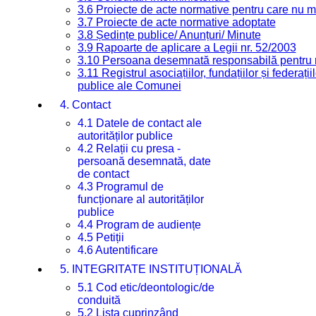
3.6 Proiecte de acte normative pentru care nu ma
3.7 Proiecte de acte normative adoptate
3.8 Ședințe publice/ Anunțuri/ Minute
3.9 Rapoarte de aplicare a Legii nr. 52/2003
3.10 Persoana desemnată responsabilă pentru re
3.11 Registrul asociațiilor, fundațiilor și federații
publice ale Comunei
4. Contact
4.1 Datele de contact ale
autorităților publice
4.2 Relații cu presa -
persoană desemnată, date
de contact
4.3 Programul de
funcționare al autorităților
publice
4.4 Program de audiențe
4.5 Petiții
4.6 Autentificare
5. INTEGRITATE INSTITUȚIONALĂ
5.1 Cod etic/deontologic/de
conduită
5.2 Lista cuprinzând