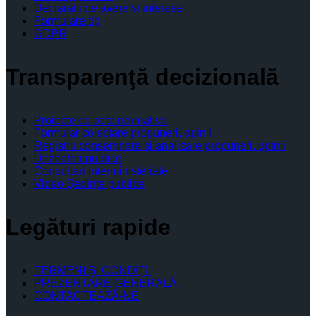
Declaratii de avere si interese
Formulare tip
GDPR
Transparenţă decizională
Proiecte de acte normative
Formular colectare propuneri, opinii
Registru consemnare si analizare propuneri, opinii
Dezbateri publice
Consultari interministeriale
Video Şedinţe publice
Legături rapide
TERMENI ŞI CONDIŢII
PREZENTARE GENERALĂ
CONTACTEAZĂ-NE