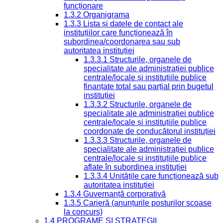
funcționare
1.3.2 Organigrama
1.3.3 Lista și datele de contact ale
instituțiilor care funcționează în
subordinea/coordonarea sau sub
autoritatea instituției
1.3.3.1 Structurile, organele de
specialitate ale administrației publice
centrale/locale și instituțiile publice
finanțate total sau parțial prin bugetul
instituției
1.3.3.2 Structurile, organele de
specialitate ale administrației publice
centrale/locale și instituțiile publice
coordonate de conducătorul instituției
1.3.3.3 Structurile, organele de
specialitate ale administrației publice
centrale/locale și instituțiile publice
aflate în subordinea instituției
1.3.3.4 Unitățile care funcționează sub
autoritatea instituției
1.3.4 Guvernanță corporativă
1.3.5 Carieră (anunțurile posturilor scoase
la concurs)
1.4 PROGRAME ȘI STRATEGII