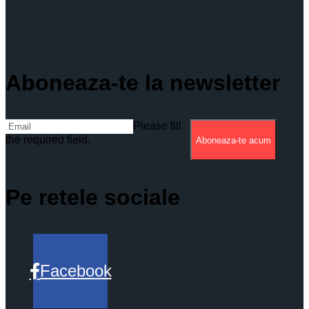
Aboneaza-te la newsletter
Please fill
the required field.
Aboneaza-te acum
Pe retele sociale
Facebook