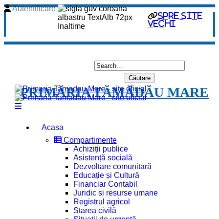
Autentificare
spre site
vechi
PRIMĂRIA TĂMĂDĂU MARE
Acasa
Compartimente
Achiziții publice
Asistență socială
Dezvoltare comunitară
Educație și Cultură
Financiar Contabil
Juridic si resurse umane
Registrul agricol
Starea civilă