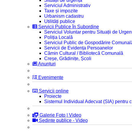
Situații de urgență
Serviciul Administrativ
Taxe și impozite
Urbanism cadastru
Utilități publice
Servicii Publice în Subordine
Serviciul Voluntar pentru Situații de Urgen
Poliția Locală
Serviciul Public de Gospodărire Comunal
Servicii de Evidența Persoanelor
Cămin Cultural / Bibliotecă Comunală
Creșe, Grădinițe, Școli
Anunțuri
Evenimente
Servicii online
Proiecte
Sistemul Individual Adecvat (SIA) pentru c
Galerie Foto | Video
Sedinte publice - Video