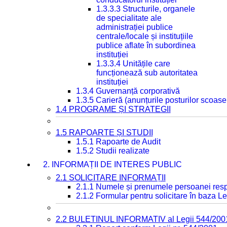
1.3.3.3 Structurile, organele
de specialitate ale
administrației publice
centrale/locale și instituțiile
publice aflate în subordinea
instituției
1.3.3.4 Unitățile care
funcționează sub autoritatea
instituției
1.3.4 Guvernanță corporativă
1.3.5 Carieră (anunțurile posturilor scoase
1.4 PROGRAME ȘI STRATEGII
1.5 RAPOARTE ȘI STUDII
1.5.1 Rapoarte de Audit
1.5.2 Studii realizate
2. INFORMAȚII DE INTERES PUBLIC
2.1 SOLICITARE INFORMAȚII
2.1.1 Numele și prenumele persoanei resp
2.1.2 Formular pentru solicitare în baza Le
2.2 BULETINUL INFORMATIV al Legii 544/200