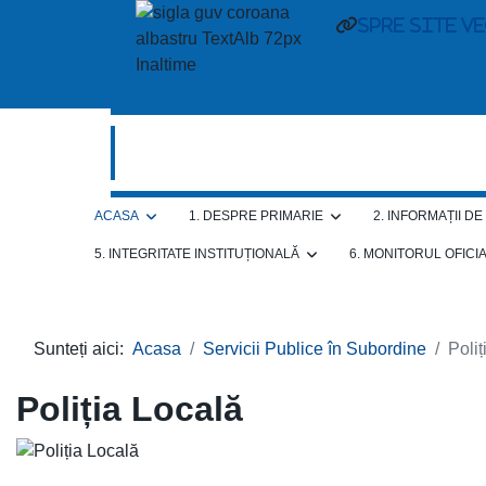
spre site v
ACASA
1. DESPRE PRIMARIE
2. INFORMAȚII D
5. INTEGRITATE INSTITUȚIONALĂ
6. MONITORUL OFICI
Sunteți aici:
Acasa
Servicii Publice în Subordine
Poliț
Poliția Locală