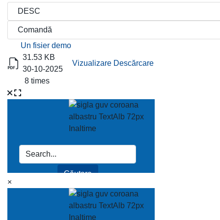
Titlu
Descărcare
Un fisier demo
31.53 KB
Vizualizare
Descărcare
30-10-2025
8 times
×