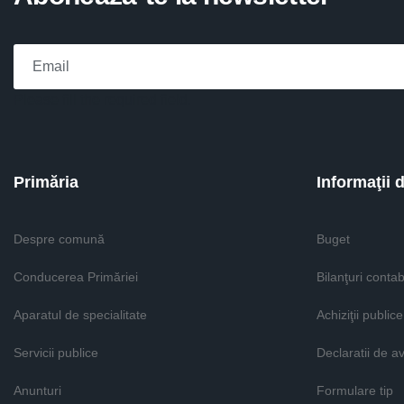
Please fill the required field.
Primăria
Informaţii 
Despre comună
Buget
Conducerea Primăriei
Bilanţuri contab
Aparatul de specialitate
Achiziţii publice
Servicii publice
Declaratii de a
Anunturi
Formulare tip