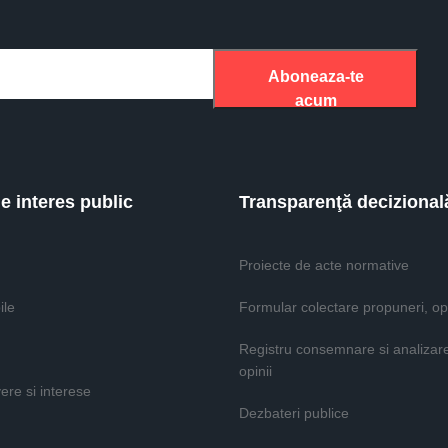
Aboneaza-te
acum
de interes public
Transparenţă decizional
Proiecte de acte normative
ile
Formular colectare propuneri, opi
Registru consemnare si analizar
opinii
vere si interese
Dezbateri publice