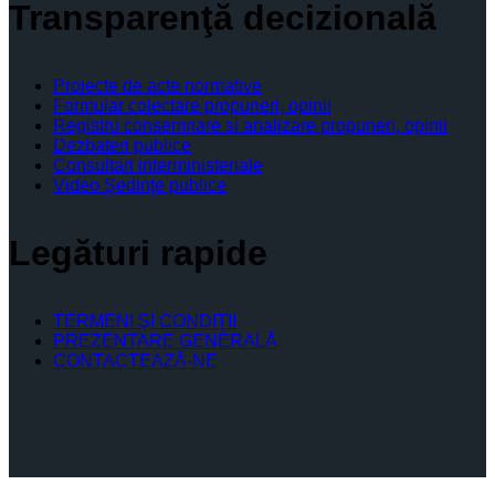
Transparenţă decizională
Proiecte de acte normative
Formular colectare propuneri, opinii
Registru consemnare si analizare propuneri, opinii
Dezbateri publice
Consultari interministeriale
Video Şedinţe publice
Legături rapide
TERMENI ŞI CONDIŢII
PREZENTARE GENERALĂ
CONTACTEAZĂ-NE