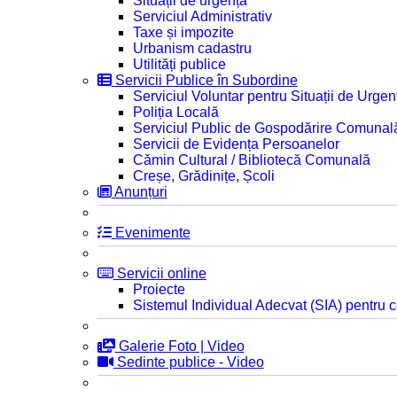
Situații de urgență
Serviciul Administrativ
Taxe și impozite
Urbanism cadastru
Utilități publice
Servicii Publice în Subordine
Serviciul Voluntar pentru Situații de Urgen
Poliția Locală
Serviciul Public de Gospodărire Comunal
Servicii de Evidența Persoanelor
Cămin Cultural / Bibliotecă Comunală
Creșe, Grădinițe, Școli
Anunțuri
Evenimente
Servicii online
Proiecte
Sistemul Individual Adecvat (SIA) pentru c
Galerie Foto | Video
Sedinte publice - Video