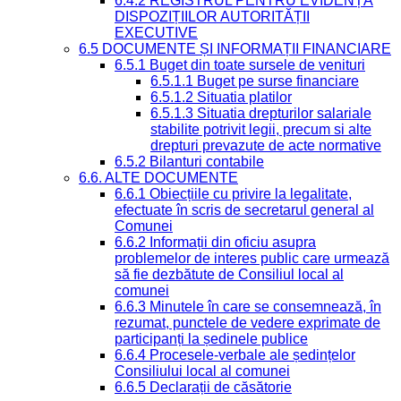
6.4.2 REGISTRUL PENTRU EVIDENȚA
DISPOZIȚIILOR AUTORITĂȚII
EXECUTIVE
6.5 DOCUMENTE ȘI INFORMAȚII FINANCIARE
6.5.1 Buget din toate sursele de venituri
6.5.1.1 Buget pe surse financiare
6.5.1.2 Situatia platilor
6.5.1.3 Situatia drepturilor salariale
stabilite potrivit legii, precum si alte
drepturi prevazute de acte normative
6.5.2 Bilanturi contabile
6.6. ALTE DOCUMENTE
6.6.1 Obiecțiile cu privire la legalitate,
efectuate în scris de secretarul general al
Comunei
6.6.2 Informații din oficiu asupra
problemelor de interes public care urmează
să fie dezbătute de Consiliul local al
comunei
6.6.3 Minutele în care se consemnează, în
rezumat, punctele de vedere exprimate de
participanți la ședinele publice
6.6.4 Procesele-verbale ale ședințelor
Consiliului local al comunei
6.6.5 Declarații de căsătorie