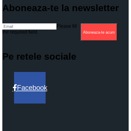
Aboneaza-te la newsletter
Please fill
the required field.
Aboneaza-te acum
Pe retele sociale
Facebook