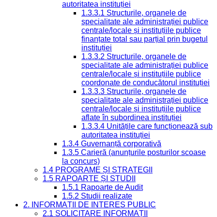
autoritatea instituției
1.3.3.1 Structurile, organele de
specialitate ale administrației publice
centrale/locale și instituțiile publice
finanțate total sau parțial prin bugetul
instituției
1.3.3.2 Structurile, organele de
specialitate ale administrației publice
centrale/locale și instituțiile publice
coordonate de conducătorul instituției
1.3.3.3 Structurile, organele de
specialitate ale administrației publice
centrale/locale și instituțiile publice
aflate în subordinea instituției
1.3.3.4 Unitățile care funcționează sub
autoritatea instituției
1.3.4 Guvernanță corporativă
1.3.5 Carieră (anunțurile posturilor scoase
la concurs)
1.4 PROGRAME ȘI STRATEGII
1.5 RAPOARTE ȘI STUDII
1.5.1 Rapoarte de Audit
1.5.2 Studii realizate
2. INFORMAȚII DE INTERES PUBLIC
2.1 SOLICITARE INFORMAȚII