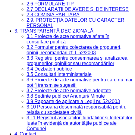
2.6 FORMULARE TIP
2.7 DECLARAȚII DE AVERE ȘI DE INTERESE
2.8 COMISIA PARITARĂ
2.9. PROTECȚIA DATELOR CU CARACTER
PERSONAL
3. TRANSPARENȚĂ DECIZIONALĂ
3.1 Proiecte de acte normative aflate în
consultare publică
3.2 Formular pentru colectarea de propuneri,
opinii, recomandări cf. L 52/2003
3.3 Registrul pentru consemnarea și analizarea
propunerilor, opiniilor sau recomandărilor
3.4 Dezbateri publice
3.5 Consultari interministeriale
3.6 Proiecte de acte normative pentru care nu mai
pot fi transmise sugestii
3.7 Proiecte de acte normative adoptate
3.8 Ședințe publice/ Anunțuri/ Minute
3.9 Rapoarte de aplicare a Legii nr. 52/2003
3.10 Persoana desemnată responsabilă pentru
relația cu societatea civilă
3.11 Registrul asociațiilor, fundațiilor și federațiilor
luate în evidență de autoritățile publice ale
Comunei
4. Contact