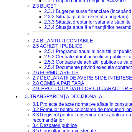
2.2.1 Raport conform Legii nr. 544/2001
2.3 BUGET
2.3.1 Buget pe surse financiare (începând
2.3.2 Situația plăților (execuția bugetară)
2.3.3 Situația drepturilor salariale stabilit
2.3.4 Situația anuală a finanțărilor neramb
2.4 BILANȚURI CONTABILE
2.5 ACHIZIȚII PUBLICE
2.5.1 Programul anual al achizițiilor publi
2.5.2 Centralizatorul achizițiilor publice 
2.5.3 Contracte de achiziții publice cu va
2.5.4 Documente privind execuția contract
2.6 FORMULARE TIP
2.7 DECLARAȚII DE AVERE ȘI DE INTERES
2.8 COMISIA PARITARĂ
2.9. PROTECȚIA DATELOR CU CARACTER
3. TRANSPARENȚĂ DECIZIONALĂ
3.1 Proiecte de acte normative aflate în consult
3.2 Formular pentru colectarea de propuneri, opi
3.3 Registrul pentru consemnarea și analizarea p
recomandărilor
3.4 Dezbateri publice
3.5 Consultari interministeriale