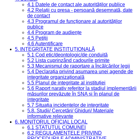
4.1 Datele de contact ale autorităților publice
4.2 Relații cu presa - persoană desemnată, date
de contact
4.3 Programul de funcționare al autorităților
publice
4.4 Program de audiențe
4.5 Petiții
4.6 Autentificare
5. INTEGRITATE INSTITUȚIONALĂ
5.1 Cod etic/deontologic/de conduită
5.2 Lista cuprinzând cadourile primite
5.3 Mecanismul de raportare a încălcărilor legii
5.4 Declarația privind asumarea unei agende de
integritate organizațională
5.5 Planul de integritate al instituției
5.6 Raport narativ referitor la stadiul implementării
măsurilor prevăzute în SNA și în planul de
integritate
5.7 Situația incidentelor de integritate
5.8. Studii/ Cercetări/ Ghiduri/ Materiale
informative relevante
6. MONITORUL OFICIAL LOCAL
6.1 STATUTUL COMUNEI
6.2 REGULAMENTELE PRIVIND
PROCEDURILE ADMINISTRATIVE