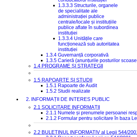
1.3.3.3 Structurile, organele
de specialitate ale
administrației publice
centrale/locale și instituțiile
publice aflate în subordinea
instituției
1.3.3.4 Unitățile care
funcționează sub autoritatea
instituției
1.3.4 Guvernanță corporativă
1.3.5 Carieră (anunțurile posturilor scoase
1.4 PROGRAME ȘI STRATEGII
1.5 RAPOARTE ȘI STUDII
1.5.1 Rapoarte de Audit
1.5.2 Studii realizate
2. INFORMAȚII DE INTERES PUBLIC
2.1 SOLICITARE INFORMAȚII
2.1.1 Numele și prenumele persoanei resp
2.1.2 Formular pentru solicitare în baza Le
2.2 BULETINUL INFORMATIV al Legii 544/200