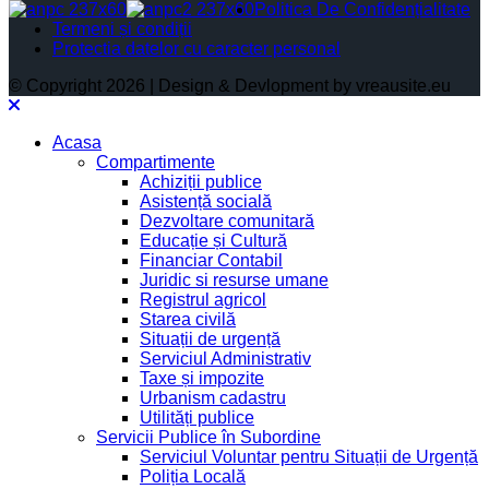
Politica De Confidențialitate
Termeni și condiții
Protectia datelor cu caracter personal
© Copyright 2026 | Design & Devlopment by vreausite.eu
Acasa
Compartimente
Achiziții publice
Asistență socială
Dezvoltare comunitară
Educație și Cultură
Financiar Contabil
Juridic si resurse umane
Registrul agricol
Starea civilă
Situații de urgență
Serviciul Administrativ
Taxe și impozite
Urbanism cadastru
Utilități publice
Servicii Publice în Subordine
Serviciul Voluntar pentru Situații de Urgență
Poliția Locală