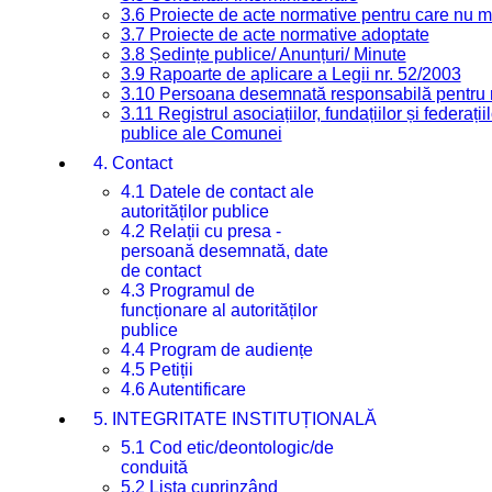
3.6 Proiecte de acte normative pentru care nu ma
3.7 Proiecte de acte normative adoptate
3.8 Ședințe publice/ Anunțuri/ Minute
3.9 Rapoarte de aplicare a Legii nr. 52/2003
3.10 Persoana desemnată responsabilă pentru re
3.11 Registrul asociațiilor, fundațiilor și federații
publice ale Comunei
4. Contact
4.1 Datele de contact ale
autorităților publice
4.2 Relații cu presa -
persoană desemnată, date
de contact
4.3 Programul de
funcționare al autorităților
publice
4.4 Program de audiențe
4.5 Petiții
4.6 Autentificare
5. INTEGRITATE INSTITUȚIONALĂ
5.1 Cod etic/deontologic/de
conduită
5.2 Lista cuprinzând