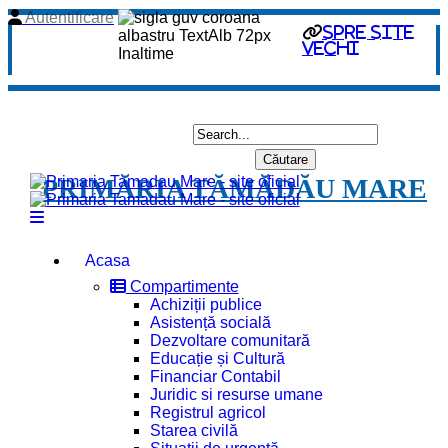
Autentificare
spre site
vechi
PRIMĂRIA TĂMĂDĂU MARE
Acasa
Compartimente
Achiziții publice
Asistență socială
Dezvoltare comunitară
Educație și Cultură
Financiar Contabil
Juridic si resurse umane
Registrul agricol
Starea civilă