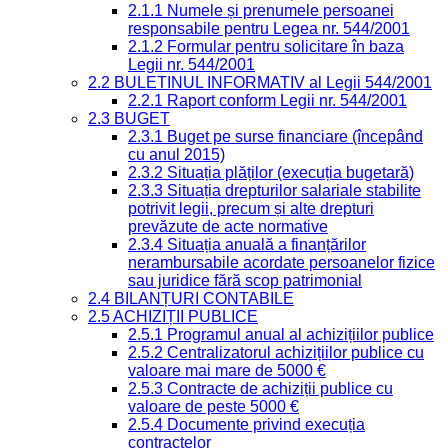
2.1.1 Numele și prenumele persoanei
responsabile pentru Legea nr. 544/2001
2.1.2 Formular pentru solicitare în baza
Legii nr. 544/2001
2.2 BULETINUL INFORMATIV al Legii 544/2001
2.2.1 Raport conform Legii nr. 544/2001
2.3 BUGET
2.3.1 Buget pe surse financiare (începând
cu anul 2015)
2.3.2 Situația plăților (execuția bugetară)
2.3.3 Situația drepturilor salariale stabilite
potrivit legii, precum și alte drepturi
prevăzute de acte normative
2.3.4 Situația anuală a finanțărilor
nerambursabile acordate persoanelor fizice
sau juridice fără scop patrimonial
2.4 BILANȚURI CONTABILE
2.5 ACHIZIȚII PUBLICE
2.5.1 Programul anual al achizițiilor publice
2.5.2 Centralizatorul achizițiilor publice cu
valoare mai mare de 5000 €
2.5.3 Contracte de achiziții publice cu
valoare de peste 5000 €
2.5.4 Documente privind execuția
contractelor