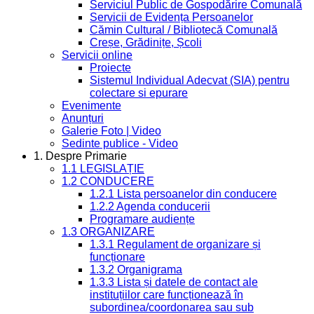
Serviciul Public de Gospodărire Comunală
Servicii de Evidența Persoanelor
Cămin Cultural / Bibliotecă Comunală
Creșe, Grădinițe, Școli
Servicii online
Proiecte
Sistemul Individual Adecvat (SIA) pentru
colectare si epurare
Evenimente
Anunțuri
Galerie Foto | Video
Sedinte publice - Video
1. Despre Primarie
1.1 LEGISLAȚIE
1.2 CONDUCERE
1.2.1 Lista persoanelor din conducere
1.2.2 Agenda conducerii
Programare audiențe
1.3 ORGANIZARE
1.3.1 Regulament de organizare și
funcționare
1.3.2 Organigrama
1.3.3 Lista și datele de contact ale
instituțiilor care funcționează în
subordinea/coordonarea sau sub