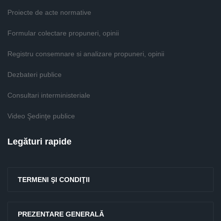
Proiecte de acte normative
Formular colectare propuneri, opinii
Registru consemnare si analizare propuneri, opinii
Dezbateri publice
Consultari interministeriale
Video Şedinţe publice
Legături rapide
TERMENI ŞI CONDIŢII
PREZENTARE GENERALĂ