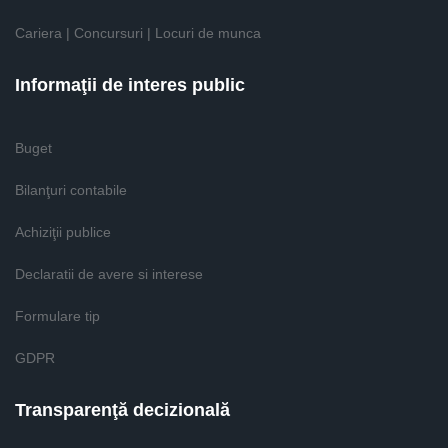
Cariera | Concursuri | Locuri de munca
Informaţii de interes public
Buget
Bilanţuri contabile
Achiziţii publice
Declaratii de avere si interese
Formulare tip
GDPR
Transparenţă decizională