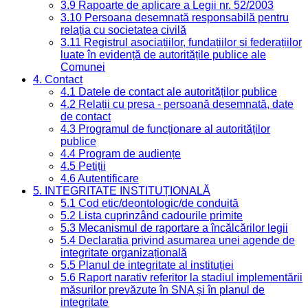
3.9 Rapoarte de aplicare a Legii nr. 52/2003
3.10 Persoana desemnată responsabilă pentru
relația cu societatea civilă
3.11 Registrul asociațiilor, fundațiilor și federațiilor
luate în evidență de autoritățile publice ale
Comunei
4. Contact
4.1 Datele de contact ale autorităților publice
4.2 Relații cu presa - persoană desemnată, date
de contact
4.3 Programul de funcționare al autorităților
publice
4.4 Program de audiențe
4.5 Petiții
4.6 Autentificare
5. INTEGRITATE INSTITUȚIONALĂ
5.1 Cod etic/deontologic/de conduită
5.2 Lista cuprinzând cadourile primite
5.3 Mecanismul de raportare a încălcărilor legii
5.4 Declarația privind asumarea unei agende de
integritate organizațională
5.5 Planul de integritate al instituției
5.6 Raport narativ referitor la stadiul implementării
măsurilor prevăzute în SNA și în planul de
integritate