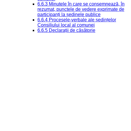
6.6.3 Minutele în care se consemnează, în
rezumat, punctele de vedere exprimate de
participanți la ședinele publice
6.6.4 Procesele-verbale ale ședințelor
Consiliului local al comunei
6.6.5 Declarații de căsătorie