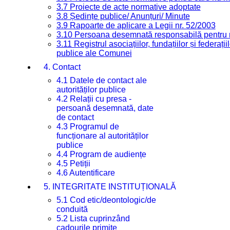
3.7 Proiecte de acte normative adoptate
3.8 Ședințe publice/ Anunțuri/ Minute
3.9 Rapoarte de aplicare a Legii nr. 52/2003
3.10 Persoana desemnată responsabilă pentru re
3.11 Registrul asociațiilor, fundațiilor și federații
publice ale Comunei
4. Contact
4.1 Datele de contact ale
autorităților publice
4.2 Relații cu presa -
persoană desemnată, date
de contact
4.3 Programul de
funcționare al autorităților
publice
4.4 Program de audiențe
4.5 Petiții
4.6 Autentificare
5. INTEGRITATE INSTITUȚIONALĂ
5.1 Cod etic/deontologic/de
conduită
5.2 Lista cuprinzând
cadourile primite