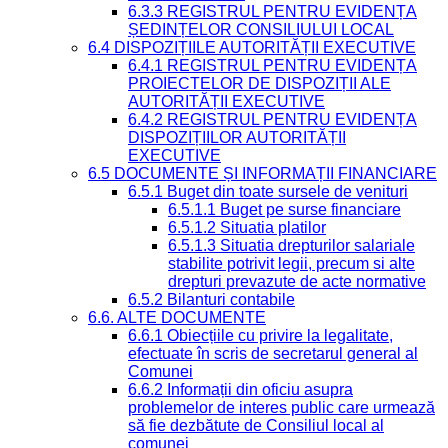
6.3.3 REGISTRUL PENTRU EVIDENȚA
ȘEDINȚELOR CONSILIULUI LOCAL
6.4 DISPOZIȚIILE AUTORITĂȚII EXECUTIVE
6.4.1 REGISTRUL PENTRU EVIDENȚA
PROIECTELOR DE DISPOZIȚII ALE
AUTORITĂȚII EXECUTIVE
6.4.2 REGISTRUL PENTRU EVIDENȚA
DISPOZIȚIILOR AUTORITĂȚII
EXECUTIVE
6.5 DOCUMENTE ȘI INFORMAȚII FINANCIARE
6.5.1 Buget din toate sursele de venituri
6.5.1.1 Buget pe surse financiare
6.5.1.2 Situatia platilor
6.5.1.3 Situatia drepturilor salariale
stabilite potrivit legii, precum si alte
drepturi prevazute de acte normative
6.5.2 Bilanturi contabile
6.6. ALTE DOCUMENTE
6.6.1 Obiecțiile cu privire la legalitate,
efectuate în scris de secretarul general al
Comunei
6.6.2 Informații din oficiu asupra
problemelor de interes public care urmează
să fie dezbătute de Consiliul local al
comunei