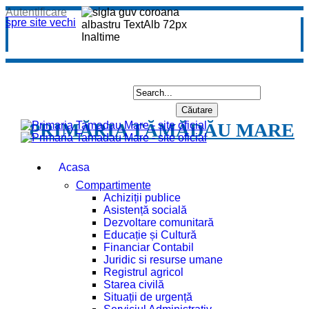
Autentificare
spre site vechi
PRIMĂRIA TĂMĂDĂU MARE
Acasa
Compartimente
Achiziții publice
Asistență socială
Dezvoltare comunitară
Educație și Cultură
Financiar Contabil
Juridic si resurse umane
Registrul agricol
Starea civilă
Situații de urgență