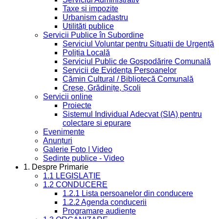
Taxe și impozite
Urbanism cadastru
Utilități publice
Servicii Publice în Subordine
Serviciul Voluntar pentru Situații de Urgență
Poliția Locală
Serviciul Public de Gospodărire Comunală
Servicii de Evidența Persoanelor
Cămin Cultural / Bibliotecă Comunală
Creșe, Grădinițe, Școli
Servicii online
Proiecte
Sistemul Individual Adecvat (SIA) pentru
colectare si epurare
Evenimente
Anunțuri
Galerie Foto | Video
Sedinte publice - Video
1. Despre Primarie
1.1 LEGISLAȚIE
1.2 CONDUCERE
1.2.1 Lista persoanelor din conducere
1.2.2 Agenda conducerii
Programare audiențe