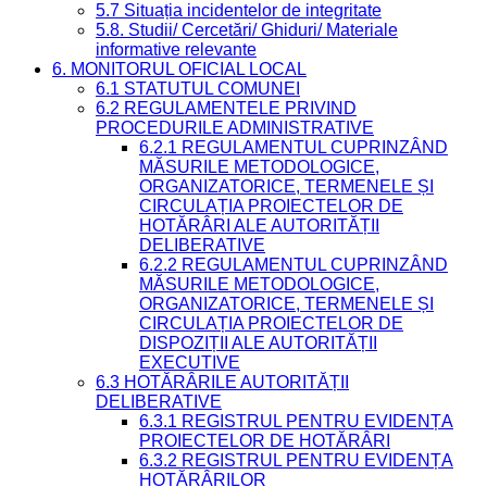
5.7 Situația incidentelor de integritate
5.8. Studii/ Cercetări/ Ghiduri/ Materiale
informative relevante
6. MONITORUL OFICIAL LOCAL
6.1 STATUTUL COMUNEI
6.2 REGULAMENTELE PRIVIND
PROCEDURILE ADMINISTRATIVE
6.2.1 REGULAMENTUL CUPRINZÂND
MĂSURILE METODOLOGICE,
ORGANIZATORICE, TERMENELE ȘI
CIRCULAȚIA PROIECTELOR DE
HOTĂRÂRI ALE AUTORITĂȚII
DELIBERATIVE
6.2.2 REGULAMENTUL CUPRINZÂND
MĂSURILE METODOLOGICE,
ORGANIZATORICE, TERMENELE ȘI
CIRCULAȚIA PROIECTELOR DE
DISPOZIȚII ALE AUTORITĂȚII
EXECUTIVE
6.3 HOTĂRÂRILE AUTORITĂȚII
DELIBERATIVE
6.3.1 REGISTRUL PENTRU EVIDENȚA
PROIECTELOR DE HOTĂRÂRI
6.3.2 REGISTRUL PENTRU EVIDENȚA
HOTĂRÂRILOR