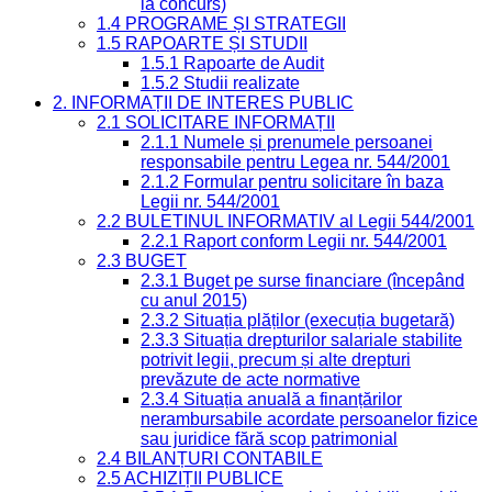
la concurs)
1.4 PROGRAME ȘI STRATEGII
1.5 RAPOARTE ȘI STUDII
1.5.1 Rapoarte de Audit
1.5.2 Studii realizate
2. INFORMAȚII DE INTERES PUBLIC
2.1 SOLICITARE INFORMAȚII
2.1.1 Numele și prenumele persoanei
responsabile pentru Legea nr. 544/2001
2.1.2 Formular pentru solicitare în baza
Legii nr. 544/2001
2.2 BULETINUL INFORMATIV al Legii 544/2001
2.2.1 Raport conform Legii nr. 544/2001
2.3 BUGET
2.3.1 Buget pe surse financiare (începând
cu anul 2015)
2.3.2 Situația plăților (execuția bugetară)
2.3.3 Situația drepturilor salariale stabilite
potrivit legii, precum și alte drepturi
prevăzute de acte normative
2.3.4 Situația anuală a finanțărilor
nerambursabile acordate persoanelor fizice
sau juridice fără scop patrimonial
2.4 BILANȚURI CONTABILE
2.5 ACHIZIȚII PUBLICE