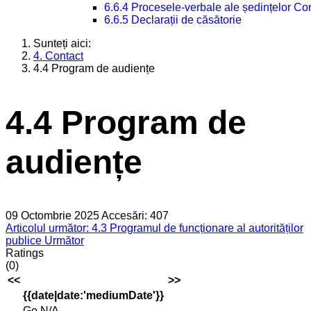
6.6.4 Procesele-verbale ale ședințelor Con
6.6.5 Declarații de căsătorie
Sunteți aici:
4. Contact
4.4 Program de audiențe
4.4 Program de
audiențe
09 Octombrie 2025
Accesări: 407
Articolul următor: 4.3 Programul de funcționare al autorităților
publice
Următor
Ratings
(0)
<<
>>
{{date|date:'mediumDate'}}
Go
N/A