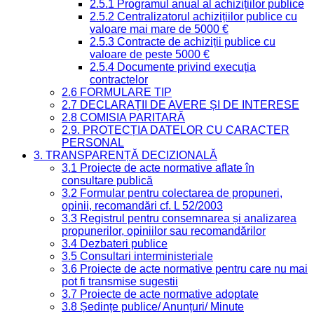
2.5.1 Programul anual al achizițiilor publice
2.5.2 Centralizatorul achizițiilor publice cu
valoare mai mare de 5000 €
2.5.3 Contracte de achiziții publice cu
valoare de peste 5000 €
2.5.4 Documente privind execuția
contractelor
2.6 FORMULARE TIP
2.7 DECLARAȚII DE AVERE ȘI DE INTERESE
2.8 COMISIA PARITARĂ
2.9. PROTECȚIA DATELOR CU CARACTER
PERSONAL
3. TRANSPARENȚĂ DECIZIONALĂ
3.1 Proiecte de acte normative aflate în
consultare publică
3.2 Formular pentru colectarea de propuneri,
opinii, recomandări cf. L 52/2003
3.3 Registrul pentru consemnarea și analizarea
propunerilor, opiniilor sau recomandărilor
3.4 Dezbateri publice
3.5 Consultari interministeriale
3.6 Proiecte de acte normative pentru care nu mai
pot fi transmise sugestii
3.7 Proiecte de acte normative adoptate
3.8 Ședințe publice/ Anunțuri/ Minute