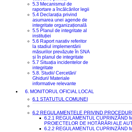
5.3 Mecanismul de
raportare a încălcărilor legii
5.4 Declarația privind
asumarea unei agende de
integritate organizațională
5.5 Planul de integritate al
instituției
5.6 Raport narativ referitor
la stadiul implementării
măsurilor prevăzute în SNA
și în planul de integritate
5.7 Situația incidentelor de
integritate
5.8. Studii/ Cercetări/
Ghiduri/ Materiale
informative relevante
6. MONITORUL OFICIAL LOCAL
6.1 STATUTUL COMUNEI
6.2 REGULAMENTELE PRIVIND PROCEDURI
6.2.1 REGULAMENTUL CUPRINZÂND M
PROIECTELOR DE HOTĂRÂRI ALE AUT
6.2.2 REGULAMENTUL CUPRINZÂND M