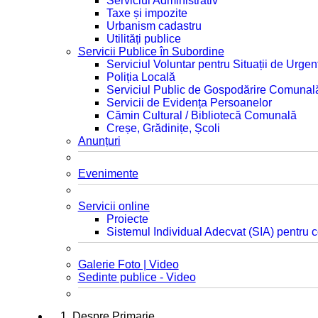
Serviciul Administrativ
Taxe și impozite
Urbanism cadastru
Utilități publice
Servicii Publice în Subordine
Serviciul Voluntar pentru Situații de Urgen
Poliția Locală
Serviciul Public de Gospodărire Comunal
Servicii de Evidența Persoanelor
Cămin Cultural / Bibliotecă Comunală
Creșe, Grădinițe, Școli
Anunțuri
Evenimente
Servicii online
Proiecte
Sistemul Individual Adecvat (SIA) pentru c
Galerie Foto | Video
Sedinte publice - Video
1. Despre Primarie