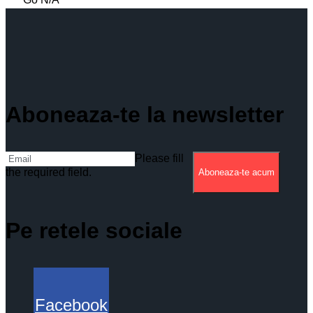
Aboneaza-te la newsletter
Please fill
the required field.
Aboneaza-te acum
Pe retele sociale
Facebook