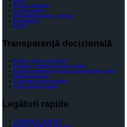
Buget
Bilanţuri contabile
Achiziţii publice
Declaratii de avere si interese
Formulare tip
GDPR
Transparenţă decizională
Proiecte de acte normative
Formular colectare propuneri, opinii
Registru consemnare si analizare propuneri, opinii
Dezbateri publice
Consultari interministeriale
Video Şedinţe publice
Legături rapide
TERMENI ŞI CONDIŢII
PREZENTARE GENERALĂ