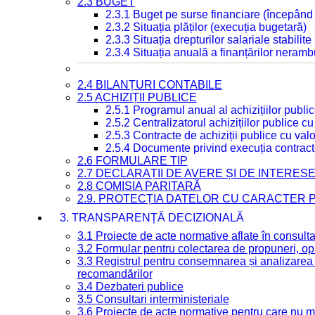
2.3 BUGET
2.3.1 Buget pe surse financiare (începând
2.3.2 Situația plăților (execuția bugetară)
2.3.3 Situația drepturilor salariale stabilit
2.3.4 Situația anuală a finanțărilor neramb
2.4 BILANȚURI CONTABILE
2.5 ACHIZIȚII PUBLICE
2.5.1 Programul anual al achizițiilor publi
2.5.2 Centralizatorul achizițiilor publice 
2.5.3 Contracte de achiziții publice cu va
2.5.4 Documente privind execuția contract
2.6 FORMULARE TIP
2.7 DECLARAȚII DE AVERE ȘI DE INTERES
2.8 COMISIA PARITARĂ
2.9. PROTECȚIA DATELOR CU CARACTER
3. TRANSPARENȚĂ DECIZIONALĂ
3.1 Proiecte de acte normative aflate în consult
3.2 Formular pentru colectarea de propuneri, opi
3.3 Registrul pentru consemnarea și analizarea p
recomandărilor
3.4 Dezbateri publice
3.5 Consultari interministeriale
3.6 Proiecte de acte normative pentru care nu ma