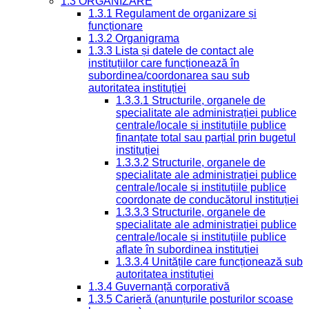
1.3 ORGANIZARE
1.3.1 Regulament de organizare și
funcționare
1.3.2 Organigrama
1.3.3 Lista și datele de contact ale
instituțiilor care funcționează în
subordinea/coordonarea sau sub
autoritatea instituției
1.3.3.1 Structurile, organele de
specialitate ale administrației publice
centrale/locale și instituțiile publice
finanțate total sau parțial prin bugetul
instituției
1.3.3.2 Structurile, organele de
specialitate ale administrației publice
centrale/locale și instituțiile publice
coordonate de conducătorul instituției
1.3.3.3 Structurile, organele de
specialitate ale administrației publice
centrale/locale și instituțiile publice
aflate în subordinea instituției
1.3.3.4 Unitățile care funcționează sub
autoritatea instituției
1.3.4 Guvernanță corporativă
1.3.5 Carieră (anunțurile posturilor scoase