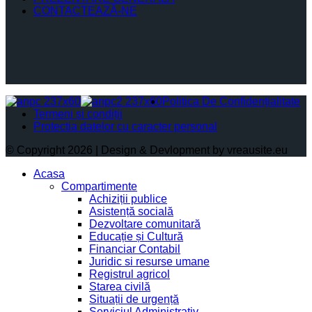
CONTACTEAZĂ-NE
Politica De Confidențialitate
Termeni și condiții
Protectia datelor cu caracter personal
© Copyright 2026 | Design & Devlopment by vreausite.eu
Acasa
Compartimente
Achiziții publice
Asistență socială
Dezvoltare comunitară
Educație și Cultură
Financiar Contabil
Juridic si resurse umane
Registrul agricol
Starea civilă
Situații de urgență
Serviciul Administrativ