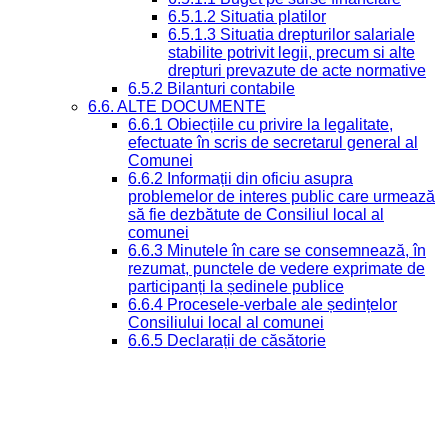
6.5.1.2 Situatia platilor
6.5.1.3 Situatia drepturilor salariale
stabilite potrivit legii, precum si alte
drepturi prevazute de acte normative
6.5.2 Bilanturi contabile
6.6. ALTE DOCUMENTE
6.6.1 Obiecțiile cu privire la legalitate,
efectuate în scris de secretarul general al
Comunei
6.6.2 Informații din oficiu asupra
problemelor de interes public care urmează
să fie dezbătute de Consiliul local al
comunei
6.6.3 Minutele în care se consemnează, în
rezumat, punctele de vedere exprimate de
participanți la ședinele publice
6.6.4 Procesele-verbale ale ședințelor
Consiliului local al comunei
6.6.5 Declarații de căsătorie