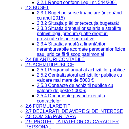
2.2.1 Raport conform Legii nr. 544/2001
2.3 BUGET
2.3.1 Buget pe surse financiare (începând
cu anul 2015)
2.3.2 Situația plăților (execuția bugetară)
2.3.3 Situația drepturilor salariale stabilite
potrivit legii, precum și alte drepturi
prevăzute de acte normative
2.3.4 Situația anuală a finanțărilor
nerambursabile acordate persoanelor fizice
sau juridice fără scop patrimonial
2.4 BILANȚURI CONTABILE
2.5 ACHIZIȚII PUBLICE
2.5.1 Programul anual al achizițiilor publice
2.5.2 Centralizatorul achizițiilor publice cu
valoare mai mare de 5000 €
2.5.3 Contracte de achiziții publice cu
valoare de peste 5000 €
2.5.4 Documente privind execuția
contractelor
2.6 FORMULARE TIP
2.7 DECLARAȚII DE AVERE ȘI DE INTERESE
2.8 COMISIA PARITARĂ
2.9. PROTECȚIA DATELOR CU CARACTER
PERSONAL