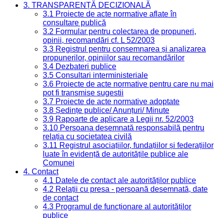
3. TRANSPARENȚĂ DECIZIONALĂ
3.1 Proiecte de acte normative aflate în
consultare publică
3.2 Formular pentru colectarea de propuneri,
opinii, recomandări cf. L 52/2003
3.3 Registrul pentru consemnarea și analizarea
propunerilor, opiniilor sau recomandărilor
3.4 Dezbateri publice
3.5 Consultari interministeriale
3.6 Proiecte de acte normative pentru care nu mai
pot fi transmise sugestii
3.7 Proiecte de acte normative adoptate
3.8 Ședințe publice/ Anunțuri/ Minute
3.9 Rapoarte de aplicare a Legii nr. 52/2003
3.10 Persoana desemnată responsabilă pentru
relația cu societatea civilă
3.11 Registrul asociațiilor, fundațiilor și federațiilor
luate în evidență de autoritățile publice ale
Comunei
4. Contact
4.1 Datele de contact ale autorităților publice
4.2 Relații cu presa - persoană desemnată, date
de contact
4.3 Programul de funcționare al autorităților
publice