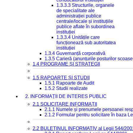
1.3.3.3 Structurile, organele
de specialitate ale
administrației publice
centrale/locale și instituțiile
publice aflate în subordinea
instituției
1.3.3.4 Unitățile care
funcționează sub autoritatea
instituției
1.3.4 Guvernanță corporativă
1.3.5 Carieră (anunțurile posturilor scoase
1.4 PROGRAME ȘI STRATEGII
1.5 RAPOARTE ȘI STUDII
1.5.1 Rapoarte de Audit
1.5.2 Studii realizate
2. INFORMAȚII DE INTERES PUBLIC
2.1 SOLICITARE INFORMAȚII
2.1.1 Numele și prenumele persoanei resp
2.1.2 Formular pentru solicitare în baza Le
2.2 BULETINUL INFORMATIV al Legii 544/200