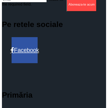
the required field.
Aboneaza-te acum
Pe retele sociale
Facebook
Primăria