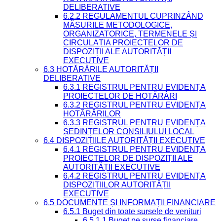
DELIBERATIVE
6.2.2 REGULAMENTUL CUPRINZÂND
MĂSURILE METODOLOGICE,
ORGANIZATORICE, TERMENELE ȘI
CIRCULAȚIA PROIECTELOR DE
DISPOZIȚII ALE AUTORITĂȚII
EXECUTIVE
6.3 HOTĂRÂRILE AUTORITĂȚII
DELIBERATIVE
6.3.1 REGISTRUL PENTRU EVIDENȚA
PROIECTELOR DE HOTĂRÂRI
6.3.2 REGISTRUL PENTRU EVIDENȚA
HOTĂRÂRILOR
6.3.3 REGISTRUL PENTRU EVIDENȚA
ȘEDINȚELOR CONSILIULUI LOCAL
6.4 DISPOZIȚIILE AUTORITĂȚII EXECUTIVE
6.4.1 REGISTRUL PENTRU EVIDENȚA
PROIECTELOR DE DISPOZIȚII ALE
AUTORITĂȚII EXECUTIVE
6.4.2 REGISTRUL PENTRU EVIDENȚA
DISPOZIȚIILOR AUTORITĂȚII
EXECUTIVE
6.5 DOCUMENTE ȘI INFORMAȚII FINANCIARE
6.5.1 Buget din toate sursele de venituri
6.5.1.1 Buget pe surse financiare