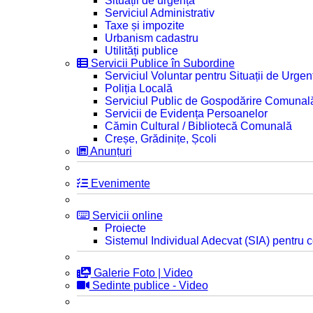
Situații de urgență
Serviciul Administrativ
Taxe și impozite
Urbanism cadastru
Utilități publice
Servicii Publice în Subordine
Serviciul Voluntar pentru Situații de Urgen
Poliția Locală
Serviciul Public de Gospodărire Comunal
Servicii de Evidența Persoanelor
Cămin Cultural / Bibliotecă Comunală
Creșe, Grădinițe, Școli
Anunțuri
Evenimente
Servicii online
Proiecte
Sistemul Individual Adecvat (SIA) pentru c
Galerie Foto | Video
Sedinte publice - Video