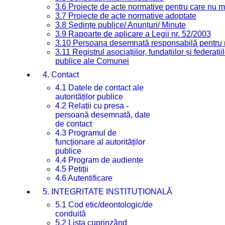
3.6 Proiecte de acte normative pentru care nu ma
3.7 Proiecte de acte normative adoptate
3.8 Ședințe publice/ Anunțuri/ Minute
3.9 Rapoarte de aplicare a Legii nr. 52/2003
3.10 Persoana desemnată responsabilă pentru re
3.11 Registrul asociațiilor, fundațiilor și federații
publice ale Comunei
4. Contact
4.1 Datele de contact ale
autorităților publice
4.2 Relații cu presa -
persoană desemnată, date
de contact
4.3 Programul de
funcționare al autorităților
publice
4.4 Program de audiențe
4.5 Petiții
4.6 Autentificare
5. INTEGRITATE INSTITUȚIONALĂ
5.1 Cod etic/deontologic/de
conduită
5.2 Lista cuprinzând