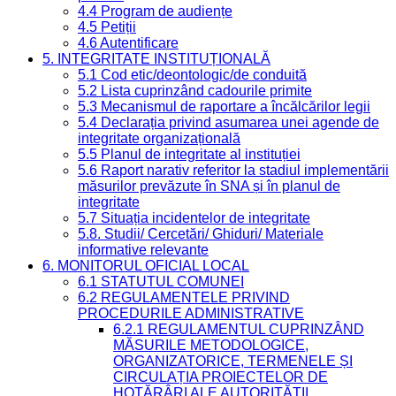
4.4 Program de audiențe
4.5 Petiții
4.6 Autentificare
5. INTEGRITATE INSTITUȚIONALĂ
5.1 Cod etic/deontologic/de conduită
5.2 Lista cuprinzând cadourile primite
5.3 Mecanismul de raportare a încălcărilor legii
5.4 Declarația privind asumarea unei agende de
integritate organizațională
5.5 Planul de integritate al instituției
5.6 Raport narativ referitor la stadiul implementării
măsurilor prevăzute în SNA și în planul de
integritate
5.7 Situația incidentelor de integritate
5.8. Studii/ Cercetări/ Ghiduri/ Materiale
informative relevante
6. MONITORUL OFICIAL LOCAL
6.1 STATUTUL COMUNEI
6.2 REGULAMENTELE PRIVIND
PROCEDURILE ADMINISTRATIVE
6.2.1 REGULAMENTUL CUPRINZÂND
MĂSURILE METODOLOGICE,
ORGANIZATORICE, TERMENELE ȘI
CIRCULAȚIA PROIECTELOR DE
HOTĂRÂRI ALE AUTORITĂȚII