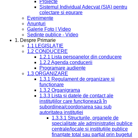
Proiecte
Sistemul Individual Adecvat (SIA) pentru
colectare si epurare
Evenimente
Anunțuri
Galerie Foto | Video
Sedinte publice - Video
1. Despre Primarie
1.1 LEGISLAȚIE
1.2 CONDUCERE
1.2.1 Lista persoanelor din conducere
1.2.2 Agenda conducerii
Programare audiențe
1.3 ORGANIZARE
1.3.1 Regulament de organizare și
funcționare
1.3.2 Organigrama
1.3.3 Lista și datele de contact ale
instituțiilor care funcționează în
subordinea/coordonarea sau sub
autoritatea instituției
1.3.3.1 Structurile, organele de
specialitate ale administrației publice
centrale/locale și instituțiile publice
finanțate total sau parțial prin bugetul