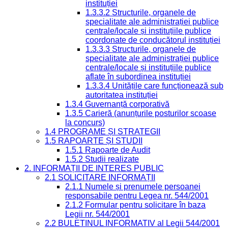
instituției
1.3.3.2 Structurile, organele de
specialitate ale administrației publice
centrale/locale și instituțiile publice
coordonate de conducătorul instituției
1.3.3.3 Structurile, organele de
specialitate ale administrației publice
centrale/locale și instituțiile publice
aflate în subordinea instituției
1.3.3.4 Unitățile care funcționează sub
autoritatea instituției
1.3.4 Guvernanță corporativă
1.3.5 Carieră (anunțurile posturilor scoase
la concurs)
1.4 PROGRAME ȘI STRATEGII
1.5 RAPOARTE ȘI STUDII
1.5.1 Rapoarte de Audit
1.5.2 Studii realizate
2. INFORMAȚII DE INTERES PUBLIC
2.1 SOLICITARE INFORMAȚII
2.1.1 Numele și prenumele persoanei
responsabile pentru Legea nr. 544/2001
2.1.2 Formular pentru solicitare în baza
Legii nr. 544/2001
2.2 BULETINUL INFORMATIV al Legii 544/2001