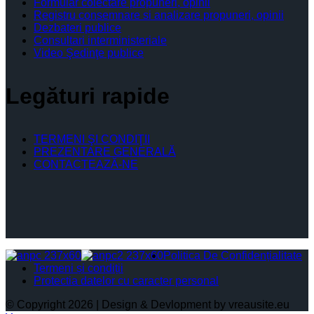
Formular colectare propuneri, opinii
Registru consemnare si analizare propuneri, opinii
Dezbateri publice
Consultari interministeriale
Video Şedinţe publice
Legături rapide
TERMENI ŞI CONDIŢII
PREZENTARE GENERALĂ
CONTACTEAZĂ-NE
Politica De Confidențialitate
Termeni și condiții
Protectia datelor cu caracter personal
© Copyright 2026 | Design & Devlopment by vreausite.eu