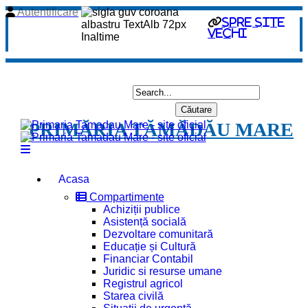
Autentificare
spre site
vechi
PRIMĂRIA TĂMĂDĂU MARE
Acasa
Compartimente
Achiziții publice
Asistență socială
Dezvoltare comunitară
Educație și Cultură
Financiar Contabil
Juridic si resurse umane
Registrul agricol
Starea civilă