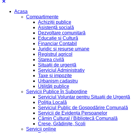
Acasa
Compartimente
Achiziții publice
Asistență socială
Dezvoltare comunitară
Educație și Cultură
Financiar Contabil
Juridic si resurse umane
Registrul agricol
Starea civilă
Situații de urgență
Serviciul Administrativ
Taxe și impozite
Urbanism cadastru
Utilități publice
Servicii Publice în Subordine
Serviciul Voluntar pentru Situații de Urgență
Poliția Locală
Serviciul Public de Gospodărire Comunală
Servicii de Evidența Persoanelor
Cămin Cultural / Bibliotecă Comunală
Creșe, Grădinițe, Școli
Servicii online