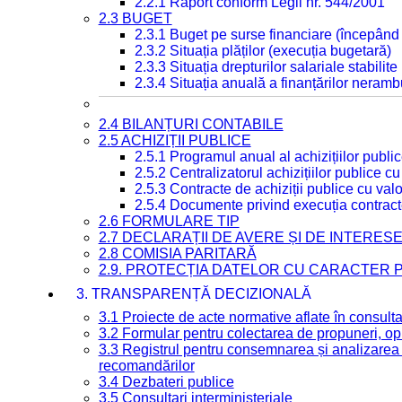
2.2.1 Raport conform Legii nr. 544/2001
2.3 BUGET
2.3.1 Buget pe surse financiare (începând
2.3.2 Situația plăților (execuția bugetară)
2.3.3 Situația drepturilor salariale stabilit
2.3.4 Situația anuală a finanțărilor neramb
2.4 BILANȚURI CONTABILE
2.5 ACHIZIȚII PUBLICE
2.5.1 Programul anual al achizițiilor publi
2.5.2 Centralizatorul achizițiilor publice 
2.5.3 Contracte de achiziții publice cu va
2.5.4 Documente privind execuția contract
2.6 FORMULARE TIP
2.7 DECLARAȚII DE AVERE ȘI DE INTERES
2.8 COMISIA PARITARĂ
2.9. PROTECȚIA DATELOR CU CARACTER
3. TRANSPARENȚĂ DECIZIONALĂ
3.1 Proiecte de acte normative aflate în consult
3.2 Formular pentru colectarea de propuneri, opi
3.3 Registrul pentru consemnarea și analizarea p
recomandărilor
3.4 Dezbateri publice
3.5 Consultari interministeriale