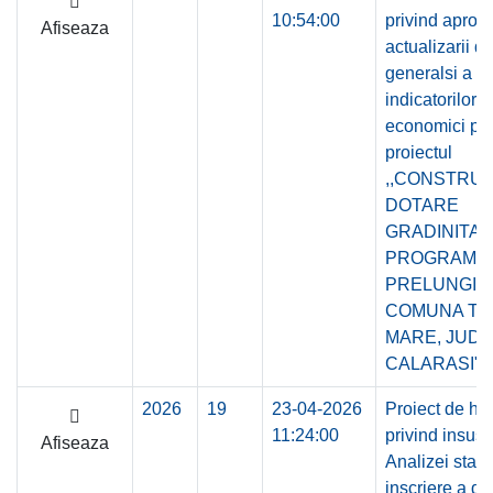
10:54:00
privind aprob
Afiseaza
actualizarii d
generalsi a
indicatorilor 
economici pe
proiectul
,,CONSTRUI
DOTARE
GRADINITA 
PROGRAM
PRELUNGIT 
COMUNA T
MARE, JUD
CALARASI"
2026
19
23-04-2026
Proiect de ho
11:24:00
privind insusi
Afiseaza
Analizei stadi
inscriere a da