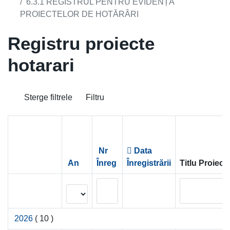
6.3.1 REGISTRUL PENTRU EVIDENȚA
PROIECTELOR DE HOTĂRÂRI
Registru proiecte
hotarari
Sterge filtrele
Filtru
Nr
Data
An
Înreg
Înregistrării
Titlu Proiect
2026
( 10 )