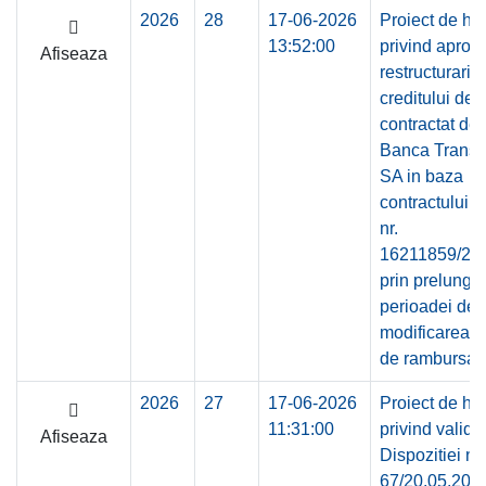
2026
28
17-06-2026
Proiect de ho
13:52:00
privind aprob
Afiseaza
restructurarii
creditului de i
contractat de 
Banca Transi
SA in baza
contractului d
nr.
16211859/26.
prin prelungir
perioadei de g
modificarea gr
de rambursar
2026
27
17-06-2026
Proiect de ho
11:31:00
privind valida
Afiseaza
Dispozitiei nr.
67/20.05.202