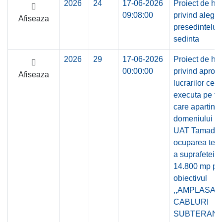
2026
24
17-06-2026
Proiect de ho
09:08:00
privind alege
Afiseaza
presedintelui
sedinta
2026
29
17-06-2026
Proiect de ho
00:00:00
privind aprob
Afiseaza
lucrarilor ce s
executa pe te
care apartine
domeniului pu
UAT Tamadau
ocuparea tem
a suprafetei d
14.800 mp pe
obiectivul
,,AMPLASA
CABLURI
SUBTERANE