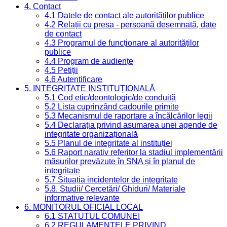
4. Contact
4.1 Datele de contact ale autorităților publice
4.2 Relații cu presa - persoană desemnată, date
de contact
4.3 Programul de funcționare al autorităților
publice
4.4 Program de audiențe
4.5 Petiții
4.6 Autentificare
5. INTEGRITATE INSTITUȚIONALĂ
5.1 Cod etic/deontologic/de conduită
5.2 Lista cuprinzând cadourile primite
5.3 Mecanismul de raportare a încălcărilor legii
5.4 Declarația privind asumarea unei agende de
integritate organizațională
5.5 Planul de integritate al instituției
5.6 Raport narativ referitor la stadiul implementării
măsurilor prevăzute în SNA și în planul de
integritate
5.7 Situația incidentelor de integritate
5.8. Studii/ Cercetări/ Ghiduri/ Materiale
informative relevante
6. MONITORUL OFICIAL LOCAL
6.1 STATUTUL COMUNEI
6.2 REGULAMENTELE PRIVIND