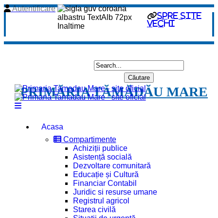
Autentificare
spre site
vechi
PRIMĂRIA TĂMĂDĂU MARE
Acasa
Compartimente
Achiziții publice
Asistență socială
Dezvoltare comunitară
Educație și Cultură
Financiar Contabil
Juridic si resurse umane
Registrul agricol
Starea civilă