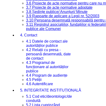
3.6 Proiecte de acte normative pentru care nu ma
3.7 Proiecte de acte normative adoptate
3.8 Ședințe publice/ Anunțuri/ Minute
3.9 Rapoarte de aplicare a Legii nr. 52/2003
3.10 Persoana desemnată responsabilă pentru re
3.11 Registrul asociațiilor, fundațiilor și federații
publice ale Comunei
4. Contact
4.1 Datele de contact ale
autorităților publice
4.2 Relații cu presa -
persoană desemnată, date
de contact
4.3 Programul de
funcționare al autorităților
publice
4.4 Program de audiențe
4.5 Petiții
4.6 Autentificare
5. INTEGRITATE INSTITUȚIONALĂ
5.1 Cod etic/deontologic/de
conduită
5.2 Lista cuprinzând