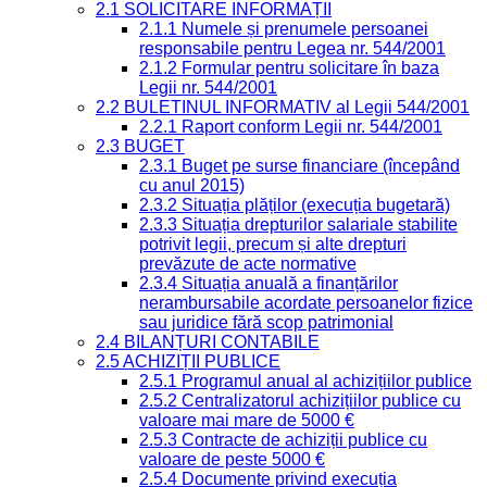
2.1 SOLICITARE INFORMAȚII
2.1.1 Numele și prenumele persoanei
responsabile pentru Legea nr. 544/2001
2.1.2 Formular pentru solicitare în baza
Legii nr. 544/2001
2.2 BULETINUL INFORMATIV al Legii 544/2001
2.2.1 Raport conform Legii nr. 544/2001
2.3 BUGET
2.3.1 Buget pe surse financiare (începând
cu anul 2015)
2.3.2 Situația plăților (execuția bugetară)
2.3.3 Situația drepturilor salariale stabilite
potrivit legii, precum și alte drepturi
prevăzute de acte normative
2.3.4 Situația anuală a finanțărilor
nerambursabile acordate persoanelor fizice
sau juridice fără scop patrimonial
2.4 BILANȚURI CONTABILE
2.5 ACHIZIȚII PUBLICE
2.5.1 Programul anual al achizițiilor publice
2.5.2 Centralizatorul achizițiilor publice cu
valoare mai mare de 5000 €
2.5.3 Contracte de achiziții publice cu
valoare de peste 5000 €
2.5.4 Documente privind execuția