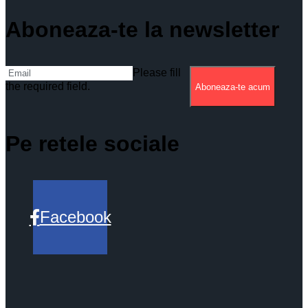
Aboneaza-te la newsletter
Please fill
the required field.
Aboneaza-te acum
Pe retele sociale
Facebook