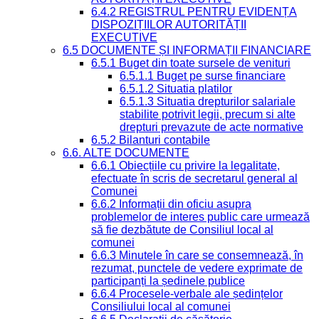
6.4.2 REGISTRUL PENTRU EVIDENȚA
DISPOZIȚIILOR AUTORITĂȚII
EXECUTIVE
6.5 DOCUMENTE ȘI INFORMAȚII FINANCIARE
6.5.1 Buget din toate sursele de venituri
6.5.1.1 Buget pe surse financiare
6.5.1.2 Situatia platilor
6.5.1.3 Situatia drepturilor salariale
stabilite potrivit legii, precum si alte
drepturi prevazute de acte normative
6.5.2 Bilanturi contabile
6.6. ALTE DOCUMENTE
6.6.1 Obiecțiile cu privire la legalitate,
efectuate în scris de secretarul general al
Comunei
6.6.2 Informații din oficiu asupra
problemelor de interes public care urmează
să fie dezbătute de Consiliul local al
comunei
6.6.3 Minutele în care se consemnează, în
rezumat, punctele de vedere exprimate de
participanți la ședinele publice
6.6.4 Procesele-verbale ale ședințelor
Consiliului local al comunei