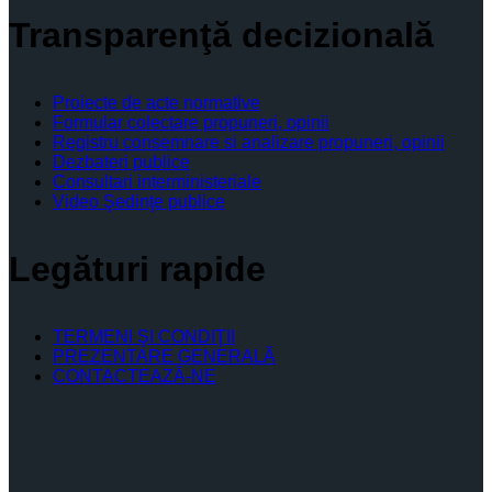
Transparenţă decizională
Proiecte de acte normative
Formular colectare propuneri, opinii
Registru consemnare si analizare propuneri, opinii
Dezbateri publice
Consultari interministeriale
Video Şedinţe publice
Legături rapide
TERMENI ŞI CONDIŢII
PREZENTARE GENERALĂ
CONTACTEAZĂ-NE