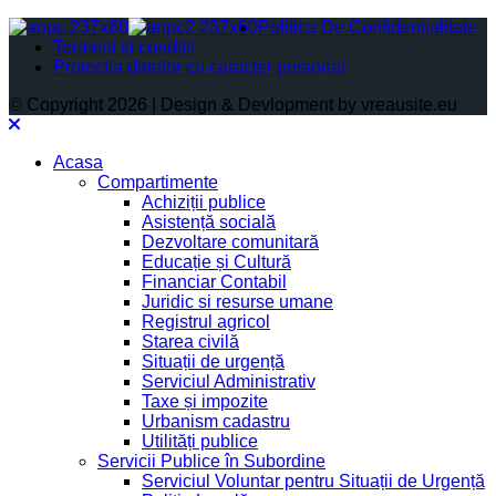
Politica De Confidențialitate
Termeni și condiții
Protectia datelor cu caracter personal
© Copyright 2026 | Design & Devlopment by vreausite.eu
Acasa
Compartimente
Achiziții publice
Asistență socială
Dezvoltare comunitară
Educație și Cultură
Financiar Contabil
Juridic si resurse umane
Registrul agricol
Starea civilă
Situații de urgență
Serviciul Administrativ
Taxe și impozite
Urbanism cadastru
Utilități publice
Servicii Publice în Subordine
Serviciul Voluntar pentru Situații de Urgență