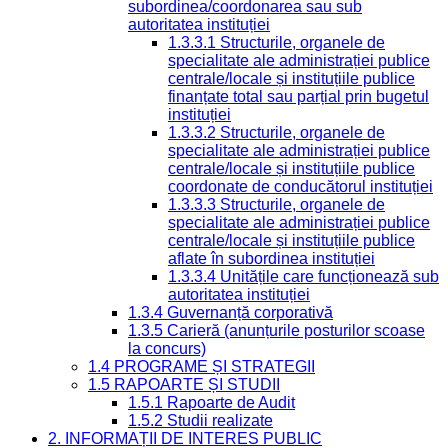
subordinea/coordonarea sau sub
autoritatea instituției
1.3.3.1 Structurile, organele de
specialitate ale administrației publice
centrale/locale și instituțiile publice
finanțate total sau parțial prin bugetul
instituției
1.3.3.2 Structurile, organele de
specialitate ale administrației publice
centrale/locale și instituțiile publice
coordonate de conducătorul instituției
1.3.3.3 Structurile, organele de
specialitate ale administrației publice
centrale/locale și instituțiile publice
aflate în subordinea instituției
1.3.3.4 Unitățile care funcționează sub
autoritatea instituției
1.3.4 Guvernanță corporativă
1.3.5 Carieră (anunțurile posturilor scoase
la concurs)
1.4 PROGRAME ȘI STRATEGII
1.5 RAPOARTE ȘI STUDII
1.5.1 Rapoarte de Audit
1.5.2 Studii realizate
2. INFORMAȚII DE INTERES PUBLIC