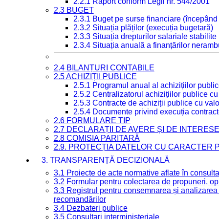
2.2.1 Raport conform Legii nr. 544/2001
2.3 BUGET
2.3.1 Buget pe surse financiare (începând
2.3.2 Situația plăților (execuția bugetară)
2.3.3 Situația drepturilor salariale stabilit
2.3.4 Situația anuală a finanțărilor neramb
2.4 BILANȚURI CONTABILE
2.5 ACHIZIȚII PUBLICE
2.5.1 Programul anual al achizițiilor publi
2.5.2 Centralizatorul achizițiilor publice 
2.5.3 Contracte de achiziții publice cu va
2.5.4 Documente privind execuția contract
2.6 FORMULARE TIP
2.7 DECLARAȚII DE AVERE ȘI DE INTERES
2.8 COMISIA PARITARĂ
2.9. PROTECȚIA DATELOR CU CARACTER
3. TRANSPARENȚĂ DECIZIONALĂ
3.1 Proiecte de acte normative aflate în consult
3.2 Formular pentru colectarea de propuneri, opi
3.3 Registrul pentru consemnarea și analizarea p
recomandărilor
3.4 Dezbateri publice
3.5 Consultari interministeriale