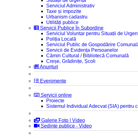
Situații de urgență
Serviciul Administrativ
Taxe și impozite
Urbanism cadastru
Utilități publice
Servicii Publice în Subordine
Serviciul Voluntar pentru Situații de Urgen
Poliția Locală
Serviciul Public de Gospodărire Comunal
Servicii de Evidența Persoanelor
Cămin Cultural / Bibliotecă Comunală
Creșe, Grădinițe, Școli
Anunțuri
Evenimente
Servicii online
Proiecte
Sistemul Individual Adecvat (SIA) pentru c
Galerie Foto | Video
Sedinte publice - Video