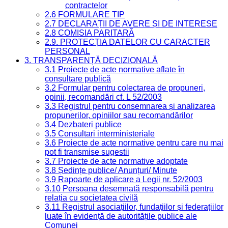
contractelor
2.6 FORMULARE TIP
2.7 DECLARAȚII DE AVERE ȘI DE INTERESE
2.8 COMISIA PARITARĂ
2.9. PROTECȚIA DATELOR CU CARACTER
PERSONAL
3. TRANSPARENȚĂ DECIZIONALĂ
3.1 Proiecte de acte normative aflate în
consultare publică
3.2 Formular pentru colectarea de propuneri,
opinii, recomandări cf. L 52/2003
3.3 Registrul pentru consemnarea și analizarea
propunerilor, opiniilor sau recomandărilor
3.4 Dezbateri publice
3.5 Consultari interministeriale
3.6 Proiecte de acte normative pentru care nu mai
pot fi transmise sugestii
3.7 Proiecte de acte normative adoptate
3.8 Ședințe publice/ Anunțuri/ Minute
3.9 Rapoarte de aplicare a Legii nr. 52/2003
3.10 Persoana desemnată responsabilă pentru
relația cu societatea civilă
3.11 Registrul asociațiilor, fundațiilor și federațiilor
luate în evidență de autoritățile publice ale
Comunei