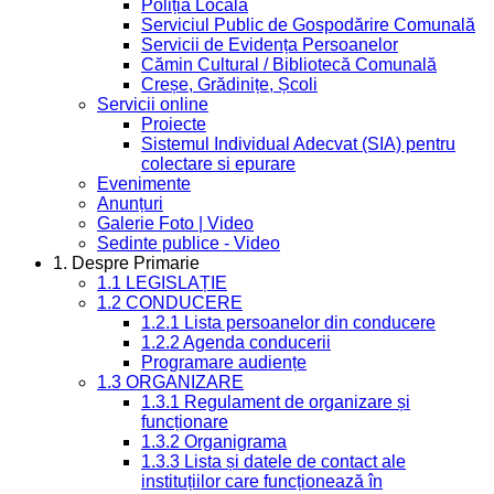
Poliția Locală
Serviciul Public de Gospodărire Comunală
Servicii de Evidența Persoanelor
Cămin Cultural / Bibliotecă Comunală
Creșe, Grădinițe, Școli
Servicii online
Proiecte
Sistemul Individual Adecvat (SIA) pentru
colectare si epurare
Evenimente
Anunțuri
Galerie Foto | Video
Sedinte publice - Video
1. Despre Primarie
1.1 LEGISLAȚIE
1.2 CONDUCERE
1.2.1 Lista persoanelor din conducere
1.2.2 Agenda conducerii
Programare audiențe
1.3 ORGANIZARE
1.3.1 Regulament de organizare și
funcționare
1.3.2 Organigrama
1.3.3 Lista și datele de contact ale
instituțiilor care funcționează în