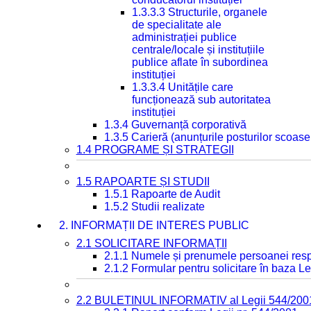
1.3.3.3 Structurile, organele
de specialitate ale
administrației publice
centrale/locale și instituțiile
publice aflate în subordinea
instituției
1.3.3.4 Unitățile care
funcționează sub autoritatea
instituției
1.3.4 Guvernanță corporativă
1.3.5 Carieră (anunțurile posturilor scoase
1.4 PROGRAME ȘI STRATEGII
1.5 RAPOARTE ȘI STUDII
1.5.1 Rapoarte de Audit
1.5.2 Studii realizate
2. INFORMAȚII DE INTERES PUBLIC
2.1 SOLICITARE INFORMAȚII
2.1.1 Numele și prenumele persoanei resp
2.1.2 Formular pentru solicitare în baza Le
2.2 BULETINUL INFORMATIV al Legii 544/200