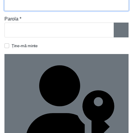
Parola
*
ARAT
Ține-mă minte