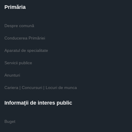
Primăria
Despre comună
Conducerea Primăriei
Aparatul de specialitate
Servicii publice
Anunturi
Cariera | Concursuri | Locuri de munca
Informaţii de interes public
Buget