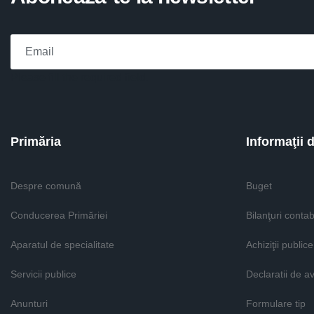
Please fill the required field.
Primăria
Informaţii 
Despre comună
Buget
Conducerea Primăriei
Bilanţuri contab
Aparatul de specialitate
Achiziţii publice
Servicii publice
Declaratii de a
Anunturi
Formulare tip