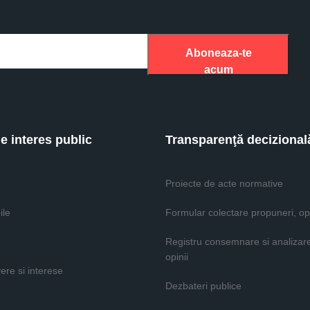
Aboneaza-te
acum
de interes public
Transparenţă decizional
Proiecte de acte normative
ile
Formular colectare propuneri, opi
Registru consemnare si analizar
opinii
vere si interese
Dezbateri publice