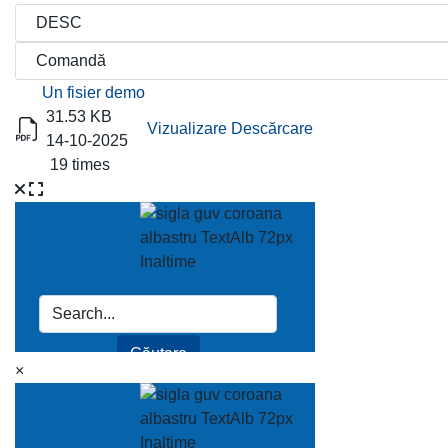
Titlu
Descărcare
Un fisier demo
31.53 KB
Vizualizare
Descărcare
14-10-2025
19 times
×