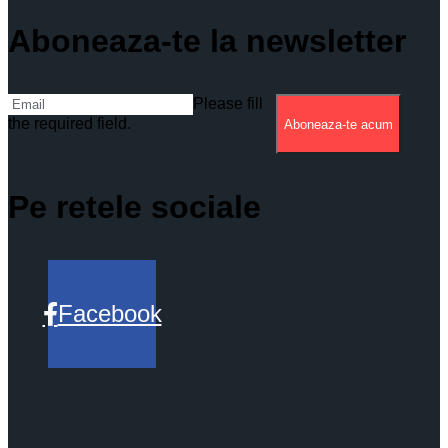
Aboneaza-te la newsletter
Please fill
the required field.
Aboneaza-te acum
Pe retele sociale
Facebook