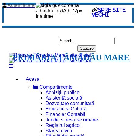
Autentificare
spre site
vechi
PRIMĂRIA TĂMĂDĂU MARE
Acasa
Compartimente
Achiziții publice
Asistență socială
Dezvoltare comunitară
Educație și Cultură
Financiar Contabil
Juridic si resurse umane
Registrul agricol
Starea civilă