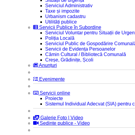
Situații de urgență
Serviciul Administrativ
Taxe și impozite
Urbanism cadastru
Utilități publice
Servicii Publice în Subordine
Serviciul Voluntar pentru Situații de Urgen
Poliția Locală
Serviciul Public de Gospodărire Comunal
Servicii de Evidența Persoanelor
Cămin Cultural / Bibliotecă Comunală
Creșe, Grădinițe, Școli
Anunțuri
Evenimente
Servicii online
Proiecte
Sistemul Individual Adecvat (SIA) pentru c
Galerie Foto | Video
Sedinte publice - Video