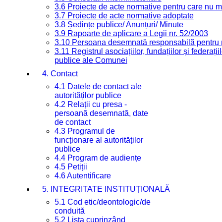
3.6 Proiecte de acte normative pentru care nu ma
3.7 Proiecte de acte normative adoptate
3.8 Ședințe publice/ Anunțuri/ Minute
3.9 Rapoarte de aplicare a Legii nr. 52/2003
3.10 Persoana desemnată responsabilă pentru re
3.11 Registrul asociațiilor, fundațiilor și federații
publice ale Comunei
4. Contact
4.1 Datele de contact ale
autorităților publice
4.2 Relații cu presa -
persoană desemnată, date
de contact
4.3 Programul de
funcționare al autorităților
publice
4.4 Program de audiențe
4.5 Petiții
4.6 Autentificare
5. INTEGRITATE INSTITUȚIONALĂ
5.1 Cod etic/deontologic/de
conduită
5.2 Lista cuprinzând