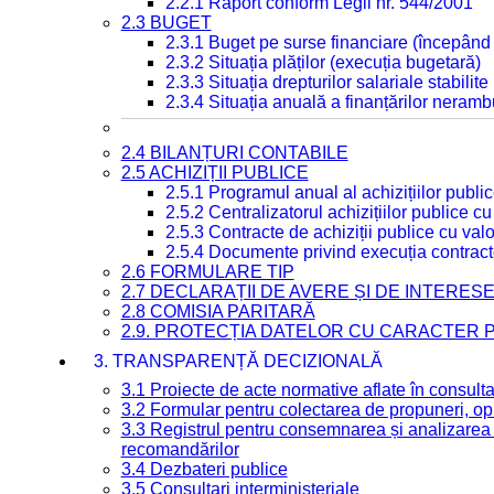
2.2.1 Raport conform Legii nr. 544/2001
2.3 BUGET
2.3.1 Buget pe surse financiare (începând
2.3.2 Situația plăților (execuția bugetară)
2.3.3 Situația drepturilor salariale stabilit
2.3.4 Situația anuală a finanțărilor neramb
2.4 BILANȚURI CONTABILE
2.5 ACHIZIȚII PUBLICE
2.5.1 Programul anual al achizițiilor publi
2.5.2 Centralizatorul achizițiilor publice 
2.5.3 Contracte de achiziții publice cu va
2.5.4 Documente privind execuția contract
2.6 FORMULARE TIP
2.7 DECLARAȚII DE AVERE ȘI DE INTERES
2.8 COMISIA PARITARĂ
2.9. PROTECȚIA DATELOR CU CARACTER
3. TRANSPARENȚĂ DECIZIONALĂ
3.1 Proiecte de acte normative aflate în consult
3.2 Formular pentru colectarea de propuneri, opi
3.3 Registrul pentru consemnarea și analizarea p
recomandărilor
3.4 Dezbateri publice
3.5 Consultari interministeriale