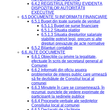
6.4.2 REGISTRUL PENTRU EVIDENȚA
DISPOZIȚIILOR AUTORITĂȚII
EXECUTIVE
6.5 DOCUMENTE ȘI INFORMAȚII FINANCIARE
6.5.1 Buget din toate sursele de venituri
6.5.1.1 Buget pe surse financiare
6.5.1.2 Situatia platilor
6.5.1.3 Situatia drepturilor salariale
stabilite potrivit legii, precum si alte
drepturi prevazute de acte normative
6.5.2 Bilanturi contabile
6.6. ALTE DOCUMENTE
6.6.1 Obiecțiile cu privire la legalitate,
efectuate în scris de secretarul general al
Comunei
6.6.2 Informații din oficiu asupra
problemelor de interes public care urmează
să fie dezbătute de Consiliul local al
comunei
6.6.3 Minutele în care se consemnează, în
rezumat, punctele de vedere exprimate de
participanți la ședinele publice
6.6.4 Procesele-verbale ale ședințelor
Consiliului local al comunei
6.6.5 Declarații de căsătorie