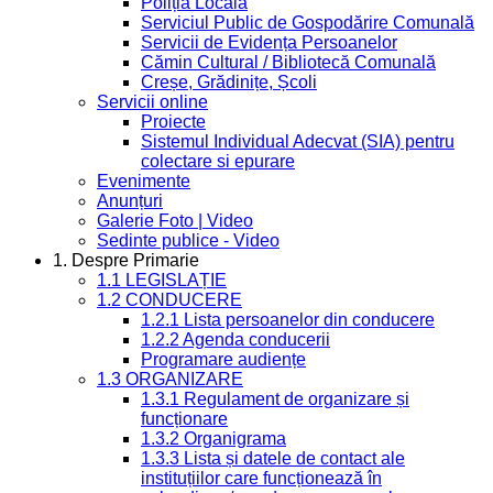
Poliția Locală
Serviciul Public de Gospodărire Comunală
Servicii de Evidența Persoanelor
Cămin Cultural / Bibliotecă Comunală
Creșe, Grădinițe, Școli
Servicii online
Proiecte
Sistemul Individual Adecvat (SIA) pentru
colectare si epurare
Evenimente
Anunțuri
Galerie Foto | Video
Sedinte publice - Video
1. Despre Primarie
1.1 LEGISLAȚIE
1.2 CONDUCERE
1.2.1 Lista persoanelor din conducere
1.2.2 Agenda conducerii
Programare audiențe
1.3 ORGANIZARE
1.3.1 Regulament de organizare și
funcționare
1.3.2 Organigrama
1.3.3 Lista și datele de contact ale
instituțiilor care funcționează în