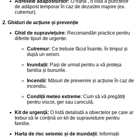
Adresele adăposturilor:
O hartă , o listă a punctelor
de adăpost temporar în caz de dezastre majore (ex.
cutremur).
2. Ghiduri de acțiune și prevenție
Ghid de supraviețuire:
Recomandări practice pentru
diferite tipuri de urgențe:
Cutremur:
Ce trebuie făcut înainte, în timpul și
după un seism.
Inundații:
Pași de urmat pentru a vă proteja
familia și bunurile.
Incendii:
Măsuri de prevenire și acțiune în caz de
incendiu.
Condiții meteo extreme:
Cum să vă pregătiți
pentru viscol, ger sau caniculă.
Kit de urgență:
O listă detaliată a obiectelor pe care ar
trebui să le conțină un kit de supraviețuire pentru
familie.
Harta de risc seismic și de inundații:
Informații