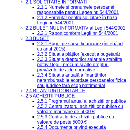
2.1 SOLICITARE INFORMAȚII
2.1.1 Numele și prenumele persoanei
responsabile pentru Legea nr. 544/2001
2.1.2 Formular pentru solicitare în baza
Legii nr. 544/2001
2.2 BULETINUL INFORMATIV al Legii 544/2001
2.2.1 Raport conform Legii nr. 544/2001
2.3 BUGET
2.3.1 Buget pe surse financiare (începând
cu anul 2015)
2.3.2 Situația plăților (execuția bugetară)
2.3.3 Situația drepturilor salariale stabilite
potrivit legii, precum și alte drepturi
prevăzute de acte normative
2.3.4 Situația anuală a finanțărilor
nerambursabile acordate persoanelor fizice
sau juridice fără scop patrimonial
2.4 BILANȚURI CONTABILE
2.5 ACHIZIȚII PUBLICE
2.5.1 Programul anual al achizițiilor publice
2.5.2 Centralizatorul achizițiilor publice cu
valoare mai mare de 5000 €
2.5.3 Contracte de achiziții publice cu
valoare de peste 5000 €
2.5.4 Documente privind execuția