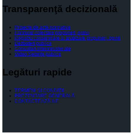
Transparenţă decizională
Proiecte de acte normative
Formular colectare propuneri, opinii
Registru consemnare si analizare propuneri, opinii
Dezbateri publice
Consultari interministeriale
Video Şedinţe publice
Legături rapide
TERMENI ŞI CONDIŢII
PREZENTARE GENERALĂ
CONTACTEAZĂ-NE