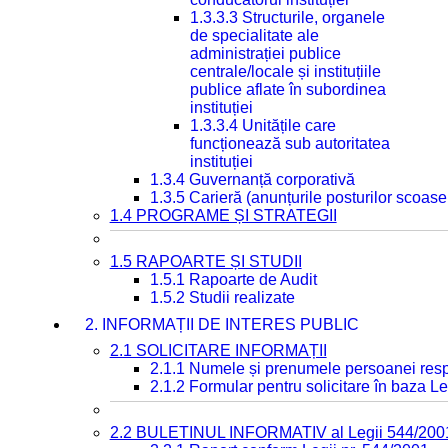
1.3.3.3 Structurile, organele
de specialitate ale
administrației publice
centrale/locale și instituțiile
publice aflate în subordinea
instituției
1.3.3.4 Unitățile care
funcționează sub autoritatea
instituției
1.3.4 Guvernanță corporativă
1.3.5 Carieră (anunțurile posturilor scoase
1.4 PROGRAME ȘI STRATEGII
1.5 RAPOARTE ȘI STUDII
1.5.1 Rapoarte de Audit
1.5.2 Studii realizate
2. INFORMAȚII DE INTERES PUBLIC
2.1 SOLICITARE INFORMAȚII
2.1.1 Numele și prenumele persoanei resp
2.1.2 Formular pentru solicitare în baza Le
2.2 BULETINUL INFORMATIV al Legii 544/200