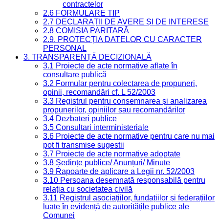
contractelor
2.6 FORMULARE TIP
2.7 DECLARAȚII DE AVERE ȘI DE INTERESE
2.8 COMISIA PARITARĂ
2.9. PROTECȚIA DATELOR CU CARACTER
PERSONAL
3. TRANSPARENȚĂ DECIZIONALĂ
3.1 Proiecte de acte normative aflate în
consultare publică
3.2 Formular pentru colectarea de propuneri,
opinii, recomandări cf. L 52/2003
3.3 Registrul pentru consemnarea și analizarea
propunerilor, opiniilor sau recomandărilor
3.4 Dezbateri publice
3.5 Consultari interministeriale
3.6 Proiecte de acte normative pentru care nu mai
pot fi transmise sugestii
3.7 Proiecte de acte normative adoptate
3.8 Ședințe publice/ Anunțuri/ Minute
3.9 Rapoarte de aplicare a Legii nr. 52/2003
3.10 Persoana desemnată responsabilă pentru
relația cu societatea civilă
3.11 Registrul asociațiilor, fundațiilor și federațiilor
luate în evidență de autoritățile publice ale
Comunei