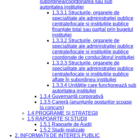
subordinea/coordonarea sau sub
autoritatea instituției
1.3.3.1 Structurile, organele de
specialitate ale administrației publice
centrale/locale și instituțiile publice
finanțate total sau parțial prin bugetul
instituției
1.3.3.2 Structurile, organele de
specialitate ale administrației publice
centrale/locale și instituțiile publice
coordonate de conducătorul instituției
1.3.3.3 Structurile, organele de
specialitate ale administrației publice
centrale/locale și instituțiile publice
aflate în subordinea instituției
1.3.3.4 Unitățile care funcționează sub
autoritatea instituției
1.3.4 Guvernanță corporativă
1.3.5 Carieră (anunțurile posturilor scoase
la concurs)
1.4 PROGRAME ȘI STRATEGII
1.5 RAPOARTE ȘI STUDII
1.5.1 Rapoarte de Audit
1.5.2 Studii realizate
2. INFORMAȚII DE INTERES PUBLIC