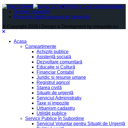
Politica De Confidențialitate
Termeni și condiții
Protectia datelor cu caracter personal
© Copyright 2026 | Design & Devlopment by vreausite.eu
Acasa
Compartimente
Achiziții publice
Asistență socială
Dezvoltare comunitară
Educație și Cultură
Financiar Contabil
Juridic si resurse umane
Registrul agricol
Starea civilă
Situații de urgență
Serviciul Administrativ
Taxe și impozite
Urbanism cadastru
Utilități publice
Servicii Publice în Subordine
Serviciul Voluntar pentru Situații de Urgență