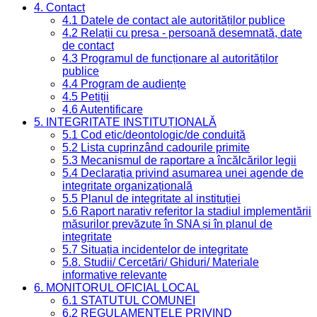
4. Contact
4.1 Datele de contact ale autorităților publice
4.2 Relații cu presa - persoană desemnată, date
de contact
4.3 Programul de funcționare al autorităților
publice
4.4 Program de audiențe
4.5 Petiții
4.6 Autentificare
5. INTEGRITATE INSTITUȚIONALĂ
5.1 Cod etic/deontologic/de conduită
5.2 Lista cuprinzând cadourile primite
5.3 Mecanismul de raportare a încălcărilor legii
5.4 Declarația privind asumarea unei agende de
integritate organizațională
5.5 Planul de integritate al instituției
5.6 Raport narativ referitor la stadiul implementării
măsurilor prevăzute în SNA și în planul de
integritate
5.7 Situația incidentelor de integritate
5.8. Studii/ Cercetări/ Ghiduri/ Materiale
informative relevante
6. MONITORUL OFICIAL LOCAL
6.1 STATUTUL COMUNEI
6.2 REGULAMENTELE PRIVIND