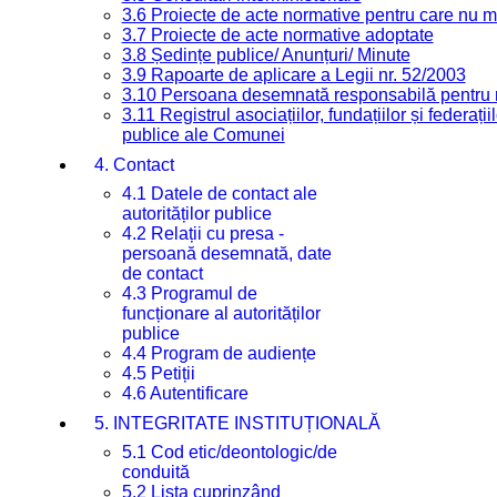
3.6 Proiecte de acte normative pentru care nu ma
3.7 Proiecte de acte normative adoptate
3.8 Ședințe publice/ Anunțuri/ Minute
3.9 Rapoarte de aplicare a Legii nr. 52/2003
3.10 Persoana desemnată responsabilă pentru re
3.11 Registrul asociațiilor, fundațiilor și federații
publice ale Comunei
4. Contact
4.1 Datele de contact ale
autorităților publice
4.2 Relații cu presa -
persoană desemnată, date
de contact
4.3 Programul de
funcționare al autorităților
publice
4.4 Program de audiențe
4.5 Petiții
4.6 Autentificare
5. INTEGRITATE INSTITUȚIONALĂ
5.1 Cod etic/deontologic/de
conduită
5.2 Lista cuprinzând