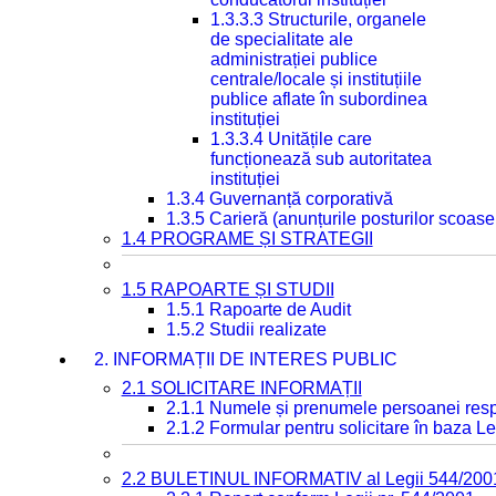
1.3.3.3 Structurile, organele
de specialitate ale
administrației publice
centrale/locale și instituțiile
publice aflate în subordinea
instituției
1.3.3.4 Unitățile care
funcționează sub autoritatea
instituției
1.3.4 Guvernanță corporativă
1.3.5 Carieră (anunțurile posturilor scoase
1.4 PROGRAME ȘI STRATEGII
1.5 RAPOARTE ȘI STUDII
1.5.1 Rapoarte de Audit
1.5.2 Studii realizate
2. INFORMAȚII DE INTERES PUBLIC
2.1 SOLICITARE INFORMAȚII
2.1.1 Numele și prenumele persoanei resp
2.1.2 Formular pentru solicitare în baza Le
2.2 BULETINUL INFORMATIV al Legii 544/200