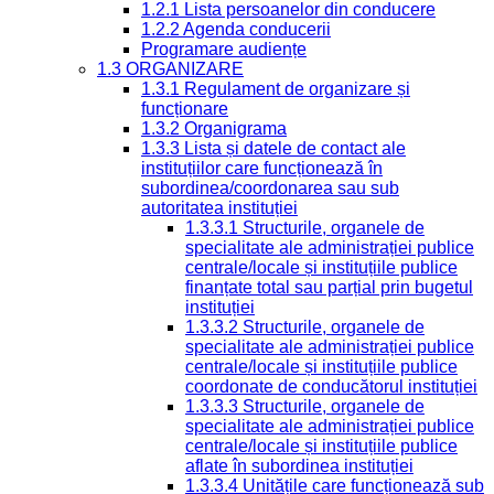
1.2.1 Lista persoanelor din conducere
1.2.2 Agenda conducerii
Programare audiențe
1.3 ORGANIZARE
1.3.1 Regulament de organizare și
funcționare
1.3.2 Organigrama
1.3.3 Lista și datele de contact ale
instituțiilor care funcționează în
subordinea/coordonarea sau sub
autoritatea instituției
1.3.3.1 Structurile, organele de
specialitate ale administrației publice
centrale/locale și instituțiile publice
finanțate total sau parțial prin bugetul
instituției
1.3.3.2 Structurile, organele de
specialitate ale administrației publice
centrale/locale și instituțiile publice
coordonate de conducătorul instituției
1.3.3.3 Structurile, organele de
specialitate ale administrației publice
centrale/locale și instituțiile publice
aflate în subordinea instituției
1.3.3.4 Unitățile care funcționează sub