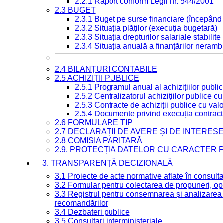
2.2.1 Raport conform Legii nr. 544/2001
2.3 BUGET
2.3.1 Buget pe surse financiare (începând
2.3.2 Situația plăților (execuția bugetară)
2.3.3 Situația drepturilor salariale stabilit
2.3.4 Situația anuală a finanțărilor neramb
2.4 BILANȚURI CONTABILE
2.5 ACHIZIȚII PUBLICE
2.5.1 Programul anual al achizițiilor publi
2.5.2 Centralizatorul achizițiilor publice 
2.5.3 Contracte de achiziții publice cu va
2.5.4 Documente privind execuția contract
2.6 FORMULARE TIP
2.7 DECLARAȚII DE AVERE ȘI DE INTERES
2.8 COMISIA PARITARĂ
2.9. PROTECȚIA DATELOR CU CARACTER
3. TRANSPARENȚĂ DECIZIONALĂ
3.1 Proiecte de acte normative aflate în consult
3.2 Formular pentru colectarea de propuneri, opi
3.3 Registrul pentru consemnarea și analizarea p
recomandărilor
3.4 Dezbateri publice
3.5 Consultari interministeriale