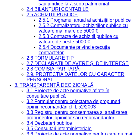
sau juridice fără scop patrimonial
2.4 BILANȚURI CONTABILE
2.5 ACHIZIȚII PUBLICE
2.5.1 Programul anual al achizițiilor publice
2.5.2 Centralizatorul achizițiilor publice cu
valoare mai mare de 5000 €
2.5.3 Contracte de achiziții publice cu
valoare de peste 5000 €
2.5.4 Documente privind execuția
contractelor
2.6 FORMULARE TIP
2.7 DECLARAȚII DE AVERE ȘI DE INTERESE
2.8 COMISIA PARITARĂ
2.9. PROTECȚIA DATELOR CU CARACTER
PERSONAL
3. TRANSPARENȚĂ DECIZIONALĂ
3.1 Proiecte de acte normative aflate în
consultare publică
3.2 Formular pentru colectarea de propuneri,
opinii, recomandări cf. L 52/2003
3.3 Registrul pentru consemnarea și analizarea
propunerilor, opiniilor sau recomandărilor
3.4 Dezbateri publice
3.5 Consultari interministeriale
3.6 Proiecte de acte normative pentru care nu mai