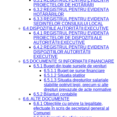
6.3.1 REGISTRUL PENTRU EVIDENȚA
PROIECTELOR DE HOTĂRÂRI
6.3.2 REGISTRUL PENTRU EVIDENȚA
HOTĂRÂRILOR
6.3.3 REGISTRUL PENTRU EVIDENȚA
ȘEDINȚELOR CONSILIULUI LOCAL
6.4 DISPOZIȚIILE AUTORITĂȚII EXECUTIVE
6.4.1 REGISTRUL PENTRU EVIDENȚA
PROIECTELOR DE DISPOZIȚII ALE
AUTORITĂȚII EXECUTIVE
6.4.2 REGISTRUL PENTRU EVIDENȚA
DISPOZIȚIILOR AUTORITĂȚII
EXECUTIVE
6.5 DOCUMENTE ȘI INFORMAȚII FINANCIARE
6.5.1 Buget din toate sursele de venituri
6.5.1.1 Buget pe surse financiare
6.5.1.2 Situatia platilor
6.5.1.3 Situatia drepturilor salariale
stabilite potrivit legii, precum si alte
drepturi prevazute de acte normative
6.5.2 Bilanturi contabile
6.6. ALTE DOCUMENTE
6.6.1 Obiecțiile cu privire la legalitate,
efectuate în scris de secretarul general al
Comunei