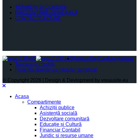
TERMENI ŞI CONDIŢII
PREZENTARE GENERALĂ
CONTACTEAZĂ-NE
Politica De Confidențialitate
Termeni și condiții
Protectia datelor cu caracter personal
© Copyright 2026 | Design & Devlopment by vreausite.eu
Acasa
Compartimente
Achiziții publice
Asistență socială
Dezvoltare comunitară
Educație și Cultură
Financiar Contabil
Juridic si resurse umane