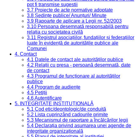
pot fi transmise sugestii
3.7 Proiecte de acte normative adoptate
3.8 Ședințe publice/ Anunțuri/ Minute
3.9 Rapoarte de aplicare a Legii nr. 52/2003
3.10 Persoana desemnată responsabilă pentru
relația cu societatea civilă
3.11 Registrul asociațiilor, fundațiilor și federațiilor
luate în evidență de autoritățile publice ale
Comunei
4. Contact
4.1 Datele de contact ale autorităților publice
4.2 Relații cu presa - persoană desemnată, date
de contact
4.3 Programul de funcționare al autorităților
publice
4.4 Program de audiențe
4.5 Petiții
4.6 Autentificare
5. INTEGRITATE INSTITUȚIONALĂ
5.1 Cod etic/deontologic/de conduită
5.2 Lista cuprinzând cadourile primite
5.3 Mecanismul de raportare a încălcărilor legii
5.4 Declarația privind asumarea unei agende de
integritate organizațională
5.5 Planul de integritate al instituției