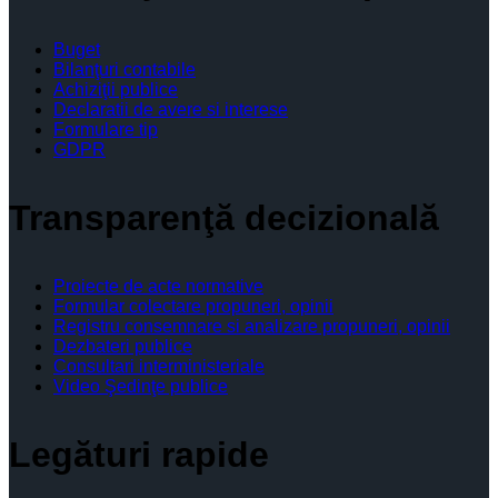
Buget
Bilanţuri contabile
Achiziţii publice
Declaratii de avere si interese
Formulare tip
GDPR
Transparenţă decizională
Proiecte de acte normative
Formular colectare propuneri, opinii
Registru consemnare si analizare propuneri, opinii
Dezbateri publice
Consultari interministeriale
Video Şedinţe publice
Legături rapide