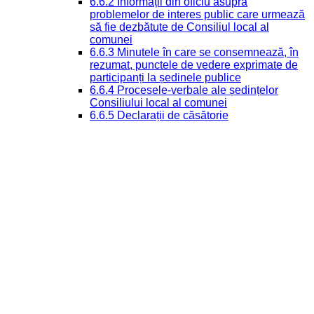
6.6.2 Informații din oficiu asupra
problemelor de interes public care urmează
să fie dezbătute de Consiliul local al
comunei
6.6.3 Minutele în care se consemnează, în
rezumat, punctele de vedere exprimate de
participanți la ședinele publice
6.6.4 Procesele-verbale ale ședințelor
Consiliului local al comunei
6.6.5 Declarații de căsătorie