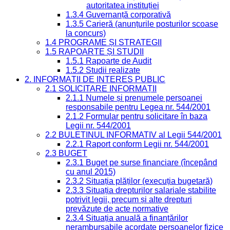
autoritatea instituției
1.3.4 Guvernanță corporativă
1.3.5 Carieră (anunțurile posturilor scoase
la concurs)
1.4 PROGRAME ȘI STRATEGII
1.5 RAPOARTE ȘI STUDII
1.5.1 Rapoarte de Audit
1.5.2 Studii realizate
2. INFORMAȚII DE INTERES PUBLIC
2.1 SOLICITARE INFORMAȚII
2.1.1 Numele și prenumele persoanei
responsabile pentru Legea nr. 544/2001
2.1.2 Formular pentru solicitare în baza
Legii nr. 544/2001
2.2 BULETINUL INFORMATIV al Legii 544/2001
2.2.1 Raport conform Legii nr. 544/2001
2.3 BUGET
2.3.1 Buget pe surse financiare (începând
cu anul 2015)
2.3.2 Situația plăților (execuția bugetară)
2.3.3 Situația drepturilor salariale stabilite
potrivit legii, precum și alte drepturi
prevăzute de acte normative
2.3.4 Situația anuală a finanțărilor
nerambursabile acordate persoanelor fizice