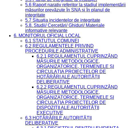
5.6 Raport narativ referitor la stadiul implementării
măsurilor prevăzute în SNA și în planul de
integritate
5.7 Situația incidentelor de integritate
5.8. Studii/ Cercetări/ Ghiduri/ Materiale
informative relevante
6. MONITORUL OFICIAL LOCAL
6.1 STATUTUL COMUNEI
6.2 REGULAMENTELE PRIVIND
PROCEDURILE ADMINISTRATIVE
6.2.1 REGULAMENTUL CUPRINZÂND
MĂSURILE METODOLOGICE,
ORGANIZATORICE, TERMENELE ȘI
CIRCULAȚIA PROIECTELOR DE
HOTĂRÂRI ALE AUTORITĂȚII
DELIBERATIVE
6.2.2 REGULAMENTUL CUPRINZÂND
MĂSURILE METODOLOGICE,
ORGANIZATORICE, TERMENELE ȘI
CIRCULAȚIA PROIECTELOR DE
DISPOZIȚII ALE AUTORITĂȚII
EXECUTIVE
6.3 HOTĂRÂRILE AUTORITĂȚII
DELIBERATIVE