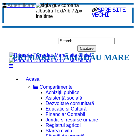
Autentificare
spre site
vechi
PRIMĂRIA TĂMĂDĂU MARE
Acasa
Compartimente
Achiziții publice
Asistență socială
Dezvoltare comunitară
Educație și Cultură
Financiar Contabil
Juridic si resurse umane
Registrul agricol
Starea civilă