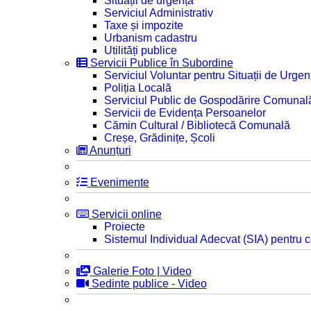
Situații de urgență
Serviciul Administrativ
Taxe și impozite
Urbanism cadastru
Utilități publice
Servicii Publice în Subordine
Serviciul Voluntar pentru Situații de Urgen
Poliția Locală
Serviciul Public de Gospodărire Comunal
Servicii de Evidența Persoanelor
Cămin Cultural / Bibliotecă Comunală
Creșe, Grădinițe, Școli
Anunțuri
Evenimente
Servicii online
Proiecte
Sistemul Individual Adecvat (SIA) pentru c
Galerie Foto | Video
Sedinte publice - Video