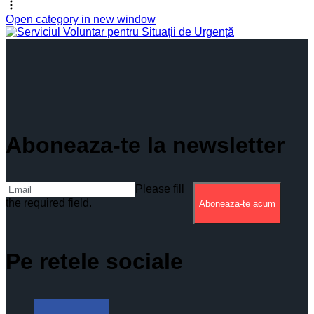
Open category in new window
Aboneaza-te la newsletter
Please fill
the required field.
Aboneaza-te acum
Pe retele sociale