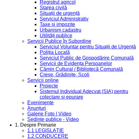
Registrul agricol
Starea civilă
Situații de urgență
Serviciul Administrativ
Taxe și impozite
Urbanism cadastru
Utilități publice
Servicii Publice în Subordine
Serviciul Voluntar pentru Situații de Urgență
Poliția Locală
Serviciul Public de Gospodărire Comunală
Servicii de Evidența Persoanelor
Cămin Cultural / Bibliotecă Comunală
Creșe, Grădinițe, Școli
Servicii online
Proiecte
Sistemul Individual Adecvat (SIA) pentru
colectare si epurare
Evenimente
Anunțuri
Galerie Foto | Video
Sedinte publice - Video
1. Despre Primarie
1.1 LEGISLAȚIE
1.2 CONDUCERE