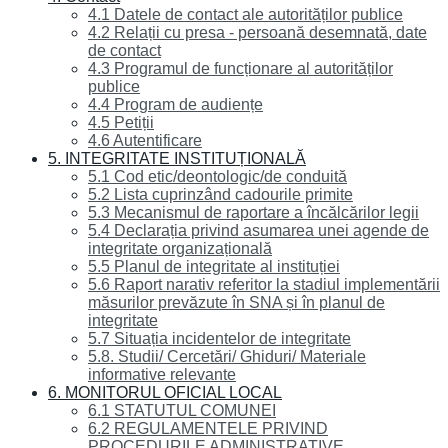
4.1 Datele de contact ale autorităților publice
4.2 Relații cu presa - persoană desemnată, date
de contact
4.3 Programul de funcționare al autorităților
publice
4.4 Program de audiențe
4.5 Petiții
4.6 Autentificare
5. INTEGRITATE INSTITUȚIONALĂ
5.1 Cod etic/deontologic/de conduită
5.2 Lista cuprinzând cadourile primite
5.3 Mecanismul de raportare a încălcărilor legii
5.4 Declarația privind asumarea unei agende de
integritate organizațională
5.5 Planul de integritate al instituției
5.6 Raport narativ referitor la stadiul implementării
măsurilor prevăzute în SNA și în planul de
integritate
5.7 Situația incidentelor de integritate
5.8. Studii/ Cercetări/ Ghiduri/ Materiale
informative relevante
6. MONITORUL OFICIAL LOCAL
6.1 STATUTUL COMUNEI
6.2 REGULAMENTELE PRIVIND
PROCEDURILE ADMINISTRATIVE