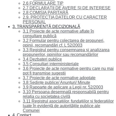
2.6 FORMULARE TIP
2.7 DECLARAȚII DE AVERE ȘI DE INTERESE
2.8 COMISIA PARITARĂ
2.9. PROTECȚIA DATELOR CU CARACTER
PERSONAL
3. TRANSPARENȚĂ DECIZIONALĂ
3.1 Proiecte de acte normative aflate în
consultare publică
3.2 Formular pentru colectarea de propuneri,
opinii, recomandări cf. L 52/2003
3.3 Registrul pentru consemnarea și analizarea
propunerilor, opiniilor sau recomandărilor
3.4 Dezbateri publice
3.5 Consultari interministeriale
3.6 Proiecte de acte normative pentru care nu mai
pot fi transmise sugestii
3.7 Proiecte de acte normative adoptate
3.8 Ședințe publice/ Anunțuri/ Minute
3.9 Rapoarte de aplicare a Legii nr. 52/2003
3.10 Persoana desemnată responsabilă pentru
relația cu societatea civilă
3.11 Registrul asociațiilor, fundațiilor și federațiilor
luate în evidență de autoritățile publice ale
Comunei
4. Contact