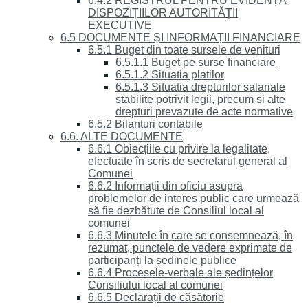
6.4.2 REGISTRUL PENTRU EVIDENȚA
DISPOZIȚIILOR AUTORITĂȚII
EXECUTIVE
6.5 DOCUMENTE ȘI INFORMAȚII FINANCIARE
6.5.1 Buget din toate sursele de venituri
6.5.1.1 Buget pe surse financiare
6.5.1.2 Situatia platilor
6.5.1.3 Situatia drepturilor salariale
stabilite potrivit legii, precum si alte
drepturi prevazute de acte normative
6.5.2 Bilanturi contabile
6.6. ALTE DOCUMENTE
6.6.1 Obiecțiile cu privire la legalitate,
efectuate în scris de secretarul general al
Comunei
6.6.2 Informații din oficiu asupra
problemelor de interes public care urmează
să fie dezbătute de Consiliul local al
comunei
6.6.3 Minutele în care se consemnează, în
rezumat, punctele de vedere exprimate de
participanți la ședinele publice
6.6.4 Procesele-verbale ale ședințelor
Consiliului local al comunei
6.6.5 Declarații de căsătorie