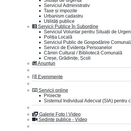
Situații de urgență
Serviciul Administrativ
Taxe și impozite
Urbanism cadastru
Utilități publice
Servicii Publice în Subordine
Serviciul Voluntar pentru Situații de Urgen
Poliția Locală
Serviciul Public de Gospodărire Comunal
Servicii de Evidența Persoanelor
Cămin Cultural / Bibliotecă Comunală
Creșe, Grădinițe, Școli
Anunțuri
Evenimente
Servicii online
Proiecte
Sistemul Individual Adecvat (SIA) pentru c
Galerie Foto | Video
Sedinte publice - Video