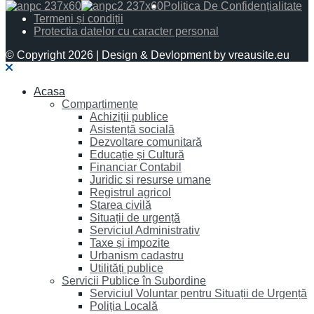
Politica De Confidențialitate
Termeni și condiții
Protectia datelor cu caracter personal
© Copyright 2026 | Design & Devlopment by vreausite.eu
Acasa
Compartimente
Achiziții publice
Asistență socială
Dezvoltare comunitară
Educație și Cultură
Financiar Contabil
Juridic si resurse umane
Registrul agricol
Starea civilă
Situații de urgență
Serviciul Administrativ
Taxe și impozite
Urbanism cadastru
Utilități publice
Servicii Publice în Subordine
Serviciul Voluntar pentru Situații de Urgență
Poliția Locală