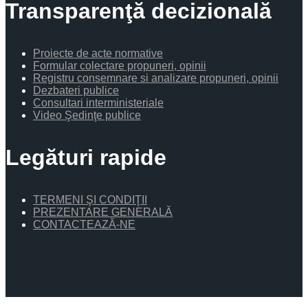
Transparenţă decizională
Proiecte de acte normative
Formular colectare propuneri, opinii
Registru consemnare si analizare propuneri, opinii
Dezbateri publice
Consultari interministeriale
Video Şedinţe publice
Legături rapide
TERMENI ŞI CONDIŢII
PREZENTARE GENERALĂ
CONTACTEAZĂ-NE