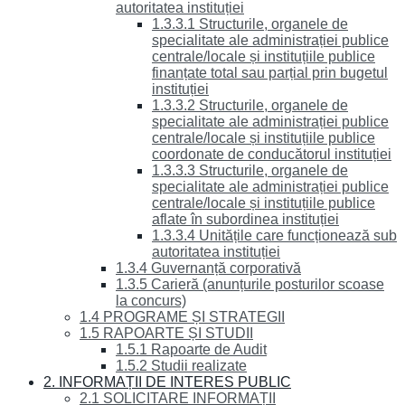
autoritatea instituției
1.3.3.1 Structurile, organele de
specialitate ale administrației publice
centrale/locale și instituțiile publice
finanțate total sau parțial prin bugetul
instituției
1.3.3.2 Structurile, organele de
specialitate ale administrației publice
centrale/locale și instituțiile publice
coordonate de conducătorul instituției
1.3.3.3 Structurile, organele de
specialitate ale administrației publice
centrale/locale și instituțiile publice
aflate în subordinea instituției
1.3.3.4 Unitățile care funcționează sub
autoritatea instituției
1.3.4 Guvernanță corporativă
1.3.5 Carieră (anunțurile posturilor scoase
la concurs)
1.4 PROGRAME ȘI STRATEGII
1.5 RAPOARTE ȘI STUDII
1.5.1 Rapoarte de Audit
1.5.2 Studii realizate
2. INFORMAȚII DE INTERES PUBLIC
2.1 SOLICITARE INFORMAȚII