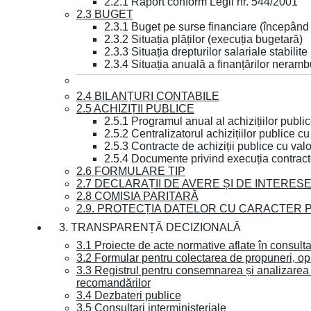
2.2.1 Raport conform Legii nr. 544/2001
2.3 BUGET
2.3.1 Buget pe surse financiare (începând
2.3.2 Situația plăților (execuția bugetară)
2.3.3 Situația drepturilor salariale stabilit
2.3.4 Situația anuală a finanțărilor neramb
2.4 BILANȚURI CONTABILE
2.5 ACHIZIȚII PUBLICE
2.5.1 Programul anual al achizițiilor publi
2.5.2 Centralizatorul achizițiilor publice 
2.5.3 Contracte de achiziții publice cu va
2.5.4 Documente privind execuția contract
2.6 FORMULARE TIP
2.7 DECLARAȚII DE AVERE ȘI DE INTERES
2.8 COMISIA PARITARĂ
2.9. PROTECȚIA DATELOR CU CARACTER
3. TRANSPARENȚĂ DECIZIONALĂ
3.1 Proiecte de acte normative aflate în consult
3.2 Formular pentru colectarea de propuneri, opi
3.3 Registrul pentru consemnarea și analizarea p
recomandărilor
3.4 Dezbateri publice
3.5 Consultari interministeriale