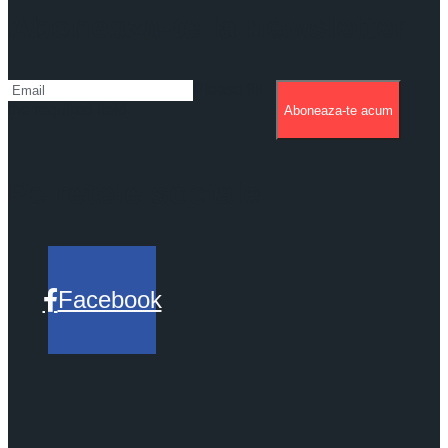
Aboneaza-te la newsletter
Please fill
the required field.
Aboneaza-te acum
Pe retele sociale
Facebook