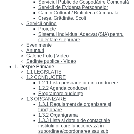
Serviciul Public de Gospodărire Comunală
Servicii de Evidența Persoanelor
Cămin Cultural / Bibliotecă Comunală
Creșe, Grădinițe, Școli
Servicii online
Proiecte
Sistemul Individual Adecvat (SIA) pentru
colectare si epurare
Evenimente
Anunțuri
Galerie Foto | Video
Sedinte publice - Video
1. Despre Primarie
1.1 LEGISLAȚIE
1.2 CONDUCERE
1.2.1 Lista persoanelor din conducere
1.2.2 Agenda conducerii
Programare audiențe
1.3 ORGANIZARE
1.3.1 Regulament de organizare și
funcționare
1.3.2 Organigrama
1.3.3 Lista și datele de contact ale
instituțiilor care funcționează în
subordinea/coordonarea sau sub