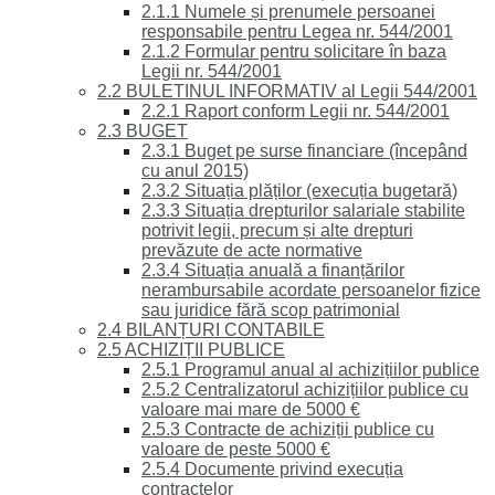
2.1.1 Numele și prenumele persoanei
responsabile pentru Legea nr. 544/2001
2.1.2 Formular pentru solicitare în baza
Legii nr. 544/2001
2.2 BULETINUL INFORMATIV al Legii 544/2001
2.2.1 Raport conform Legii nr. 544/2001
2.3 BUGET
2.3.1 Buget pe surse financiare (începând
cu anul 2015)
2.3.2 Situația plăților (execuția bugetară)
2.3.3 Situația drepturilor salariale stabilite
potrivit legii, precum și alte drepturi
prevăzute de acte normative
2.3.4 Situația anuală a finanțărilor
nerambursabile acordate persoanelor fizice
sau juridice fără scop patrimonial
2.4 BILANȚURI CONTABILE
2.5 ACHIZIȚII PUBLICE
2.5.1 Programul anual al achizițiilor publice
2.5.2 Centralizatorul achizițiilor publice cu
valoare mai mare de 5000 €
2.5.3 Contracte de achiziții publice cu
valoare de peste 5000 €
2.5.4 Documente privind execuția
contractelor