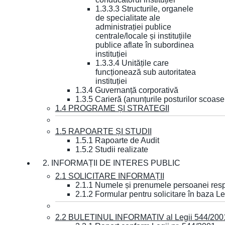
1.3.3.3 Structurile, organele
de specialitate ale
administrației publice
centrale/locale și instituțiile
publice aflate în subordinea
instituției
1.3.3.4 Unitățile care
funcționează sub autoritatea
instituției
1.3.4 Guvernanță corporativă
1.3.5 Carieră (anunțurile posturilor scoase
1.4 PROGRAME ȘI STRATEGII
1.5 RAPOARTE ȘI STUDII
1.5.1 Rapoarte de Audit
1.5.2 Studii realizate
2. INFORMAȚII DE INTERES PUBLIC
2.1 SOLICITARE INFORMAȚII
2.1.1 Numele și prenumele persoanei resp
2.1.2 Formular pentru solicitare în baza Le
2.2 BULETINUL INFORMATIV al Legii 544/200