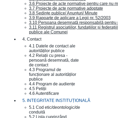
3.6 Proiecte de acte normative pentru care nu ma
3.7 Proiecte de acte normative adoptate
3.8 Ședințe publice/ Anunțuri/ Minute
3.9 Rapoarte de aplicare a Legii nr. 52/2003
3.10 Persoana desemnată responsabilă pentru re
3.11 Registrul asociațiilor, fundațiilor și federații
publice ale Comunei
4. Contact
4.1 Datele de contact ale
autorităților publice
4.2 Relații cu presa -
persoană desemnată, date
de contact
4.3 Programul de
funcționare al autorităților
publice
4.4 Program de audiențe
4.5 Petiții
4.6 Autentificare
5. INTEGRITATE INSTITUȚIONALĂ
5.1 Cod etic/deontologic/de
conduită
5.2 Lista cuprinzând