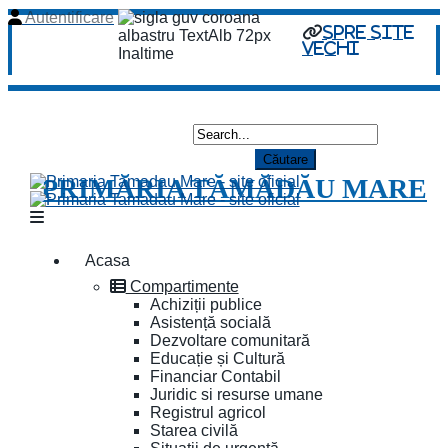
Autentificare
spre site
vechi
PRIMĂRIA TĂMĂDĂU MARE
Acasa
Compartimente
Achiziții publice
Asistență socială
Dezvoltare comunitară
Educație și Cultură
Financiar Contabil
Juridic si resurse umane
Registrul agricol
Starea civilă