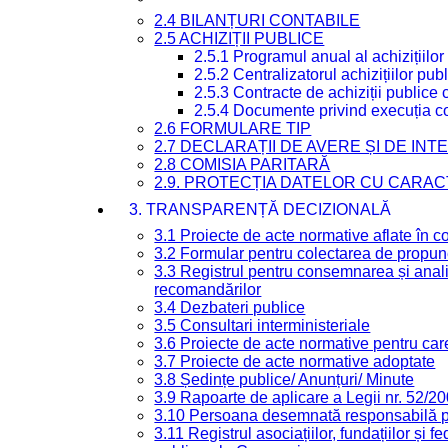
2.4 BILANȚURI CONTABILE
2.5 ACHIZIȚII PUBLICE
2.5.1 Programul anual al achizițiilor
2.5.2 Centralizatorul achizițiilor p
2.5.3 Contracte de achiziții publice
2.5.4 Documente privind execuția co
2.6 FORMULARE TIP
2.7 DECLARAȚII DE AVERE ȘI DE IN
2.8 COMISIA PARITARĂ
2.9. PROTECȚIA DATELOR CU CARA
3. TRANSPARENȚĂ DECIZIONALĂ
3.1 Proiecte de acte normative aflate în c
3.2 Formular pentru colectarea de propune
3.3 Registrul pentru consemnarea și anali
recomandărilor
3.4 Dezbateri publice
3.5 Consultari interministeriale
3.6 Proiecte de acte normative pentru care
3.7 Proiecte de acte normative adoptate
3.8 Ședințe publice/ Anunțuri/ Minute
3.9 Rapoarte de aplicare a Legii nr. 52/2
3.10 Persoana desemnată responsabilă pen
3.11 Registrul asociațiilor, fundațiilor și fe