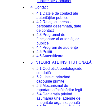
publice ale Comunei
4. Contact
4.1 Datele de contact ale
autorităților publice
4.2 Relații cu presa -
persoană desemnată, date
de contact
4.3 Programul de
funcționare al autorităților
publice
4.4 Program de audiențe
4.5 Petiții
4.6 Autentificare
5. INTEGRITATE INSTITUȚIONALĂ
5.1 Cod etic/deontologic/de
conduită
5.2 Lista cuprinzând
cadourile primite
5.3 Mecanismul de
raportare a încălcărilor legii
5.4 Declarația privind
asumarea unei agende de
integritate organizațională