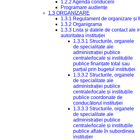
1.2.2 Agenda conducerii
Programare audiențe
1.3 ORGANIZARE
1.3.1 Regulament de organizare și 
1.3.2 Organigrama
1.3.3 Lista și datele de contact ale
autoritatea instituției
1.3.3.1 Structurile, organele
de specialitate ale
administrației publice
centrale/locale și instituțiile
publice finanțate total sau
parțial prin bugetul instituției
1.3.3.2 Structurile, organele
de specialitate ale
administrației publice
centrale/locale și instituțiile
publice coordonate de
conducătorul instituției
1.3.3.3 Structurile, organele
de specialitate ale
administrației publice
centrale/locale și instituțiile
publice aflate în subordinea
instituției