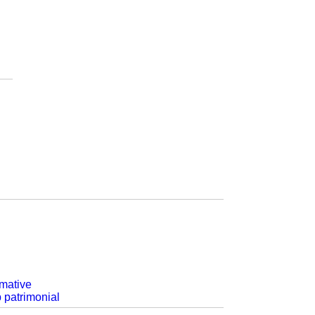
rmative
p patrimonial