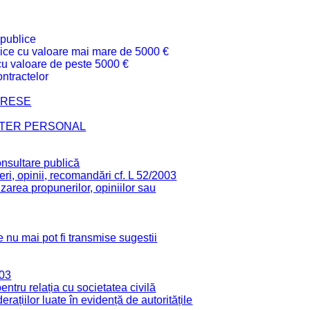
 publice
ublice cu valoare mai mare de 5000 €
 cu valoare de peste 5000 €
ntractelor
TERESE
CTER PERSONAL
onsultare publică
ri, opinii, recomandări cf. L 52/2003
zarea propunerilor, opiniilor sau
 nu mai pot fi transmise sugestii
003
tru relația cu societatea civilă
derațiilor luate în evidență de autoritățile