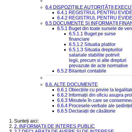
6.4 DISPOZIȚIILE AUTORITĂȚII EXECU
6.4.1 REGISTRUL PENTRU EVID
6.4.2 REGISTRUL PENTRU EVID
6.5 DOCUMENTE ȘI INFORMAȚII FIN
6.5.1 Buget din toate sursele de veni
6.5.1.1 Buget pe surse
financiare
6.5.1.2 Situatia platilor
6.5.1.3 Situatia drepturilor
salariale stabilite potrivit
legii, precum si alte drepturi
prevazute de acte normative
6.5.2 Bilanturi contabile
6.6. ALTE DOCUMENTE
6.6.1 Obiecțiile cu privire la legali
6.6.2 Informații din oficiu asupra p
6.6.3 Minutele în care se consemnea
6.6.4 Procesele-verbale ale ședințel
6.6.5 Declarații de căsătorie
Sunteți aici:
2. INFORMAȚII DE INTERES PUBLIC
2.7 DECLARAȚII DE AVERE ȘI DE INTERESE