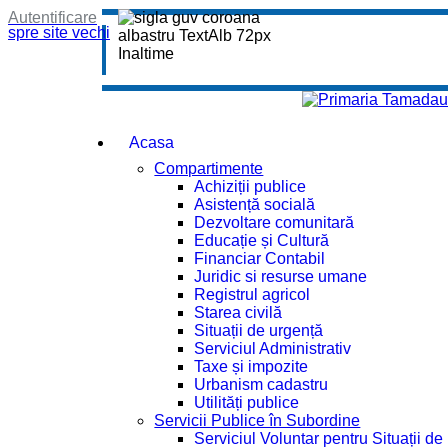
Autentificare
spre site vechi
Acasa
Compartimente
Achiziții publice
Asistență socială
Dezvoltare comunitară
Educație și Cultură
Financiar Contabil
Juridic si resurse umane
Registrul agricol
Starea civilă
Situații de urgență
Serviciul Administrativ
Taxe și impozite
Urbanism cadastru
Utilități publice
Servicii Publice în Subordine
Serviciul Voluntar pentru Situații d