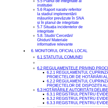
5.5 Planul de integritate al
instituției
5.6 Raport narativ referitor
la stadiul implementării
măsurilor prevăzute în SNA
și în planul de integritate
5.7 Situația incidentelor de
integritate
5.8. Studii/ Cercetări/
Ghiduri/ Materiale
informative relevante
6. MONITORUL OFICIAL LOCAL
6.1 STATUTUL COMUNEI
6.2 REGULAMENTELE PRIVIND PROC
6.2.1 REGULAMENTUL CUPRINZ
PROIECTELOR DE HOTĂRÂRI ALE
6.2.2 REGULAMENTUL CUPRINZ
PROIECTELOR DE DISPOZIȚII A
6.3 HOTĂRÂRILE AUTORITĂȚII DELIB
6.3.1 REGISTRUL PENTRU EVI
6.3.2 REGISTRUL PENTRU EVI
6.3.3 REGISTRUL PENTRU EVID