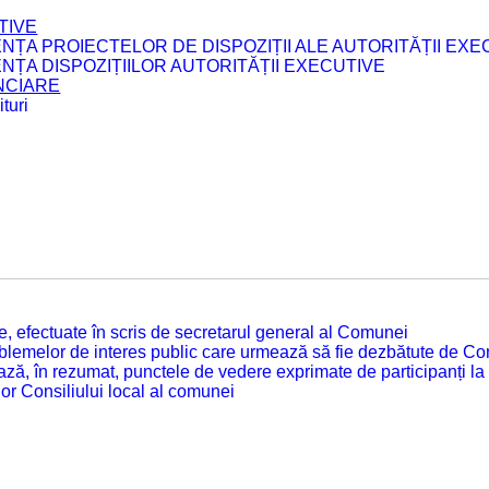
TIVE
ENȚA PROIECTELOR DE DISPOZIȚII ALE AUTORITĂȚII EXE
ENȚA DISPOZIȚIILOR AUTORITĂȚII EXECUTIVE
ANCIARE
turi
tate, efectuate în scris de secretarul general al Comunei
roblemelor de interes public care urmează să fie dezbătute de Con
ză, în rezumat, punctele de vedere exprimate de participanți la
or Consiliului local al comunei