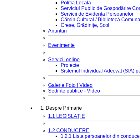
Poliția Locală
Serviciul Public de Gospodărire C
Servicii de Evidența Persoanelor
Cămin Cultural / Bibliotecă Comuna
Creșe, Grădinițe, Școli
Anunțuri
Evenimente
Servicii online
Proiecte
Sistemul Individual Adecvat (SIA) pe
Galerie Foto | Video
Sedinte publice - Video
1. Despre Primarie
1.1 LEGISLAȚIE
1.2 CONDUCERE
1.2.1 Lista persoanelor din conduce