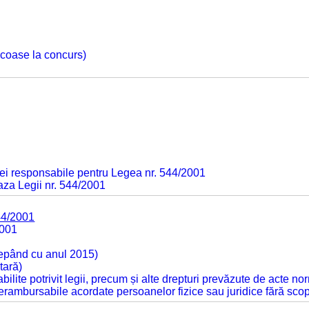
 scoase la concurs)
ei responsabile pentru Legea nr. 544/2001
baza Legii nr. 544/2001
44/2001
2001
cepând cu anul 2015)
tară)
tabilite potrivit legii, precum și alte drepturi prevăzute de acte no
 nerambursabile acordate persoanelor fizice sau juridice fără sco