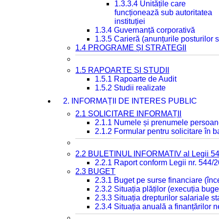
1.3.3.4 Unitățile care
funcționează sub autoritatea
instituției
1.3.4 Guvernanță corporativă
1.3.5 Carieră (anunțurile posturilor
1.4 PROGRAME ȘI STRATEGII
1.5 RAPOARTE ȘI STUDII
1.5.1 Rapoarte de Audit
1.5.2 Studii realizate
2. INFORMAȚII DE INTERES PUBLIC
2.1 SOLICITARE INFORMAȚII
2.1.1 Numele și prenumele persoan
2.1.2 Formular pentru solicitare în 
2.2 BULETINUL INFORMATIV al Legii 5
2.2.1 Raport conform Legii nr. 544/
2.3 BUGET
2.3.1 Buget pe surse financiare (în
2.3.2 Situația plăților (execuția buge
2.3.3 Situația drepturilor salariale s
2.3.4 Situația anuală a finanțărilor