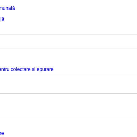
omunală
lă
ntru colectare si epurare
re