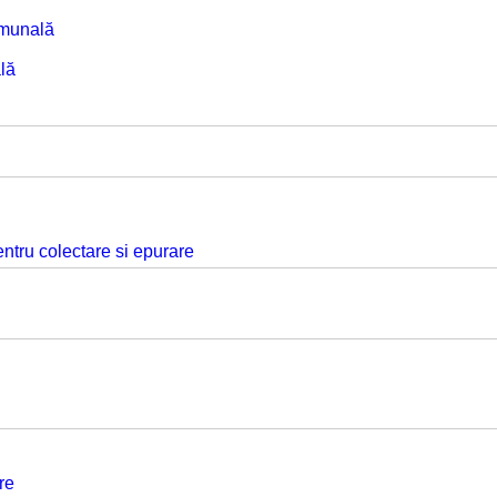
omunală
lă
ntru colectare si epurare
re