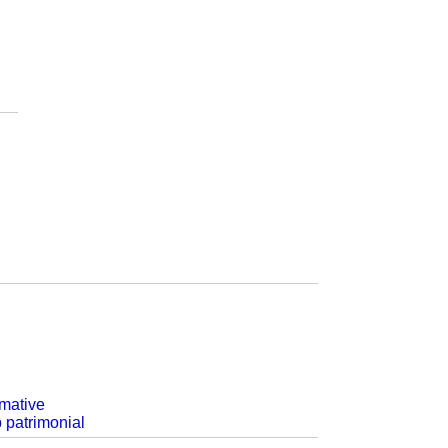
rmative
p patrimonial