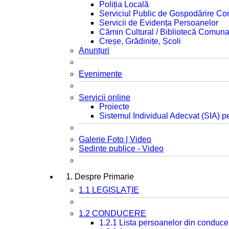
Poliția Locală
Serviciul Public de Gospodărire C
Servicii de Evidența Persoanelor
Cămin Cultural / Bibliotecă Comuna
Creșe, Grădinițe, Școli
Anunțuri
Evenimente
Servicii online
Proiecte
Sistemul Individual Adecvat (SIA) pe
Galerie Foto | Video
Sedinte publice - Video
1. Despre Primarie
1.1 LEGISLAȚIE
1.2 CONDUCERE
1.2.1 Lista persoanelor din conduce