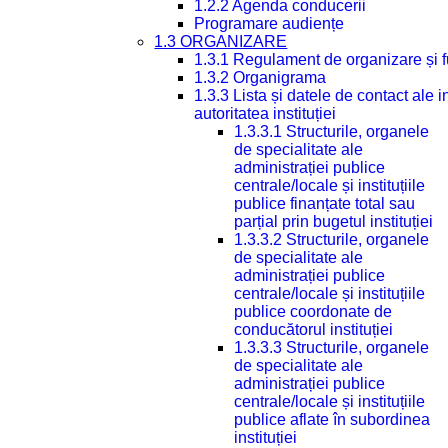
1.2.2 Agenda conducerii
Programare audiențe
1.3 ORGANIZARE
1.3.1 Regulament de organizare și 
1.3.2 Organigrama
1.3.3 Lista și datele de contact ale
autoritatea instituției
1.3.3.1 Structurile, organele
de specialitate ale
administrației publice
centrale/locale și instituțiile
publice finanțate total sau
parțial prin bugetul instituției
1.3.3.2 Structurile, organele
de specialitate ale
administrației publice
centrale/locale și instituțiile
publice coordonate de
conducătorul instituției
1.3.3.3 Structurile, organele
de specialitate ale
administrației publice
centrale/locale și instituțiile
publice aflate în subordinea
instituției