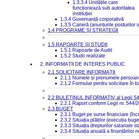
1.3.3.4 Unitățile care
funcționează sub autoritatea
instituției
1.3.4 Guvernanță corporativă
1.3.5 Carieră (anunțurile posturilor
1.4 PROGRAME ȘI STRATEGII
1.5 RAPOARTE ȘI STUDII
1.5.1 Rapoarte de Audit
1.5.2 Studii realizate
2. INFORMAȚII DE INTERES PUBLIC
2.1 SOLICITARE INFORMAȚII
2.1.1 Numele și prenumele persoan
2.1.2 Formular pentru solicitare în 
2.2 BULETINUL INFORMATIV al Legii 5
2.2.1 Raport conform Legii nr. 544/
2.3 BUGET
2.3.1 Buget pe surse financiare (în
2.3.2 Situația plăților (execuția buge
2.3.3 Situația drepturilor salariale s
2.3.4 Situația anuală a finanțărilor