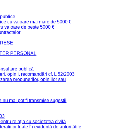
 publice
ublice cu valoare mai mare de 5000 €
 cu valoare de peste 5000 €
ntractelor
TERESE
CTER PERSONAL
onsultare publică
ri, opinii, recomandări cf. L 52/2003
zarea propunerilor, opiniilor sau
 nu mai pot fi transmise sugestii
003
tru relația cu societatea civilă
derațiilor luate în evidență de autoritățile