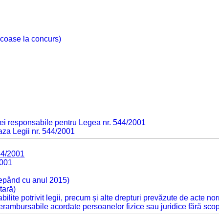
 scoase la concurs)
ei responsabile pentru Legea nr. 544/2001
baza Legii nr. 544/2001
44/2001
2001
cepând cu anul 2015)
tară)
tabilite potrivit legii, precum și alte drepturi prevăzute de acte no
 nerambursabile acordate persoanelor fizice sau juridice fără sco