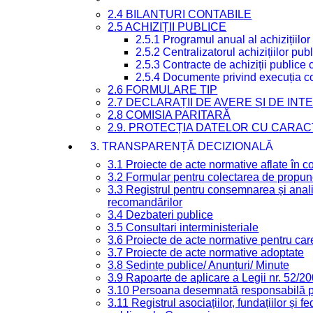
2.4 BILANȚURI CONTABILE
2.5 ACHIZIȚII PUBLICE
2.5.1 Programul anual al achizițiilor
2.5.2 Centralizatorul achizițiilor p
2.5.3 Contracte de achiziții publice
2.5.4 Documente privind execuția co
2.6 FORMULARE TIP
2.7 DECLARAȚII DE AVERE ȘI DE IN
2.8 COMISIA PARITARĂ
2.9. PROTECȚIA DATELOR CU CARA
3. TRANSPARENȚĂ DECIZIONALĂ
3.1 Proiecte de acte normative aflate în c
3.2 Formular pentru colectarea de propune
3.3 Registrul pentru consemnarea și anali
recomandărilor
3.4 Dezbateri publice
3.5 Consultari interministeriale
3.6 Proiecte de acte normative pentru care
3.7 Proiecte de acte normative adoptate
3.8 Ședințe publice/ Anunțuri/ Minute
3.9 Rapoarte de aplicare a Legii nr. 52/2
3.10 Persoana desemnată responsabilă pen
3.11 Registrul asociațiilor, fundațiilor și fe