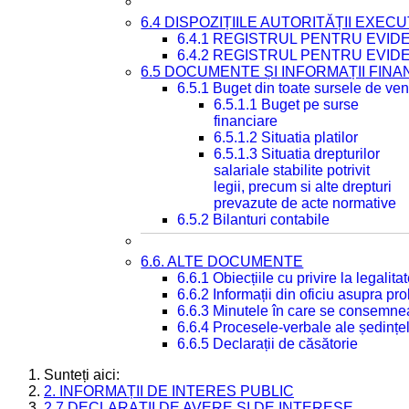
6.4 DISPOZIȚIILE AUTORITĂȚII EXECU
6.4.1 REGISTRUL PENTRU EVID
6.4.2 REGISTRUL PENTRU EVID
6.5 DOCUMENTE ȘI INFORMAȚII FIN
6.5.1 Buget din toate sursele de veni
6.5.1.1 Buget pe surse
financiare
6.5.1.2 Situatia platilor
6.5.1.3 Situatia drepturilor
salariale stabilite potrivit
legii, precum si alte drepturi
prevazute de acte normative
6.5.2 Bilanturi contabile
6.6. ALTE DOCUMENTE
6.6.1 Obiecțiile cu privire la legali
6.6.2 Informații din oficiu asupra p
6.6.3 Minutele în care se consemnea
6.6.4 Procesele-verbale ale ședințel
6.6.5 Declarații de căsătorie
Sunteți aici:
2. INFORMAȚII DE INTERES PUBLIC
2.7 DECLARAȚII DE AVERE ȘI DE INTERESE