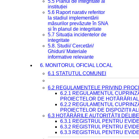
5.5 Planul de integritate al
instituției
5.6 Raport narativ referitor
la stadiul implementării
măsurilor prevăzute în SNA
și în planul de integritate
5.7 Situația incidentelor de
integritate
5.8. Studii/ Cercetări/
Ghiduri/ Materiale
informative relevante
6. MONITORUL OFICIAL LOCAL
6.1 STATUTUL COMUNEI
6.2 REGULAMENTELE PRIVIND PROC
6.2.1 REGULAMENTUL CUPRINZ
PROIECTELOR DE HOTĂRÂRI ALE
6.2.2 REGULAMENTUL CUPRINZ
PROIECTELOR DE DISPOZIȚII A
6.3 HOTĂRÂRILE AUTORITĂȚII DELIB
6.3.1 REGISTRUL PENTRU EVI
6.3.2 REGISTRUL PENTRU EVI
6.3.3 REGISTRUL PENTRU EVID