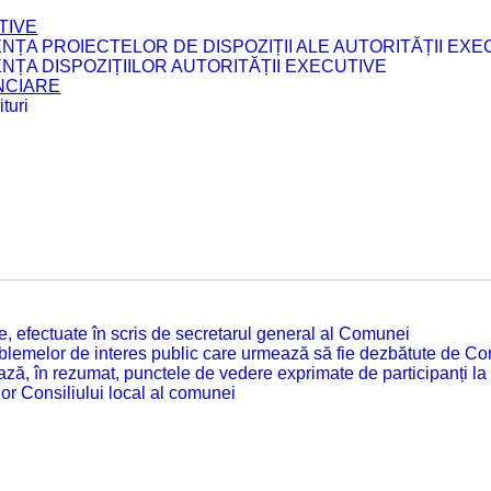
TIVE
ENȚA PROIECTELOR DE DISPOZIȚII ALE AUTORITĂȚII EXE
ENȚA DISPOZIȚIILOR AUTORITĂȚII EXECUTIVE
ANCIARE
turi
tate, efectuate în scris de secretarul general al Comunei
roblemelor de interes public care urmează să fie dezbătute de Con
ză, în rezumat, punctele de vedere exprimate de participanți la
or Consiliului local al comunei