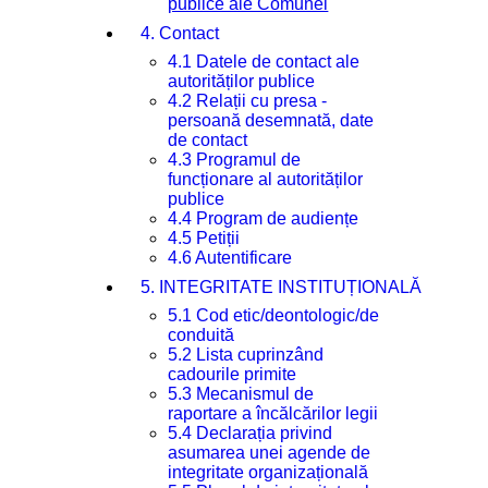
publice ale Comunei
4. Contact
4.1 Datele de contact ale
autorităților publice
4.2 Relații cu presa -
persoană desemnată, date
de contact
4.3 Programul de
funcționare al autorităților
publice
4.4 Program de audiențe
4.5 Petiții
4.6 Autentificare
5. INTEGRITATE INSTITUȚIONALĂ
5.1 Cod etic/deontologic/de
conduită
5.2 Lista cuprinzând
cadourile primite
5.3 Mecanismul de
raportare a încălcărilor legii
5.4 Declarația privind
asumarea unei agende de
integritate organizațională