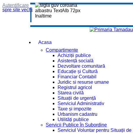
Autentificare
spre site vechi
Acasa
Compartimente
Achiziții publice
Asistență socială
Dezvoltare comunitară
Educație și Cultură
Financiar Contabil
Juridic si resurse umane
Registrul agricol
Starea civilă
Situații de urgență
Serviciul Administrativ
Taxe și impozite
Urbanism cadastru
Utilități publice
Servicii Publice în Subordine
Serviciul Voluntar pentru Situații d