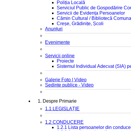
Poliția Locală
Serviciul Public de Gospodărire C
Servicii de Evidența Persoanelor
Cămin Cultural / Bibliotecă Comuna
Creșe, Grădinițe, Școli
Anunțuri
Evenimente
Servicii online
Proiecte
Sistemul Individual Adecvat (SIA) pe
Galerie Foto | Video
Sedinte publice - Video
1. Despre Primarie
1.1 LEGISLAȚIE
1.2 CONDUCERE
1.2.1 Lista persoanelor din conduce