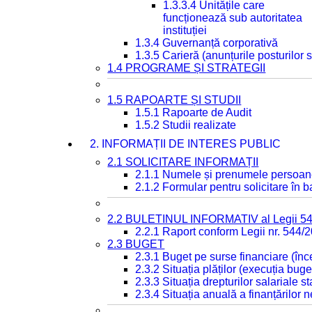
1.3.3.4 Unitățile care
funcționează sub autoritatea
instituției
1.3.4 Guvernanță corporativă
1.3.5 Carieră (anunțurile posturilor
1.4 PROGRAME ȘI STRATEGII
1.5 RAPOARTE ȘI STUDII
1.5.1 Rapoarte de Audit
1.5.2 Studii realizate
2. INFORMAȚII DE INTERES PUBLIC
2.1 SOLICITARE INFORMAȚII
2.1.1 Numele și prenumele persoan
2.1.2 Formular pentru solicitare în 
2.2 BULETINUL INFORMATIV al Legii 5
2.2.1 Raport conform Legii nr. 544/
2.3 BUGET
2.3.1 Buget pe surse financiare (în
2.3.2 Situația plăților (execuția buge
2.3.3 Situația drepturilor salariale s
2.3.4 Situația anuală a finanțărilor