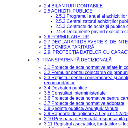
2.4 BILANȚURI CONTABILE
2.5 ACHIZIȚII PUBLICE
2.5.1 Programul anual al achizițiilor
2.5.2 Centralizatorul achizițiilor p
2.5.3 Contracte de achiziții publice
2.5.4 Documente privind execuția co
2.6 FORMULARE TIP
2.7 DECLARAȚII DE AVERE ȘI DE IN
2.8 COMISIA PARITARĂ
2.9. PROTECȚIA DATELOR CU CARA
3. TRANSPARENȚĂ DECIZIONALĂ
3.1 Proiecte de acte normative aflate în c
3.2 Formular pentru colectarea de propune
3.3 Registrul pentru consemnarea și anali
recomandărilor
3.4 Dezbateri publice
3.5 Consultari interministeriale
3.6 Proiecte de acte normative pentru care
3.7 Proiecte de acte normative adoptate
3.8 Ședințe publice/ Anunțuri/ Minute
3.9 Rapoarte de aplicare a Legii nr. 52/2
3.10 Persoana desemnată responsabilă pen
3.11 Registrul asociațiilor, fundațiilor și fe