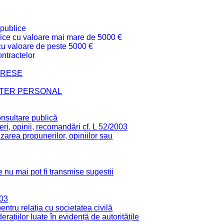
 publice
ublice cu valoare mai mare de 5000 €
 cu valoare de peste 5000 €
ntractelor
TERESE
CTER PERSONAL
onsultare publică
ri, opinii, recomandări cf. L 52/2003
zarea propunerilor, opiniilor sau
 nu mai pot fi transmise sugestii
003
tru relația cu societatea civilă
derațiilor luate în evidență de autoritățile