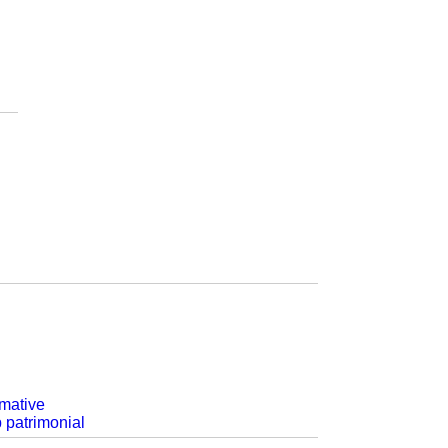
rmative
p patrimonial