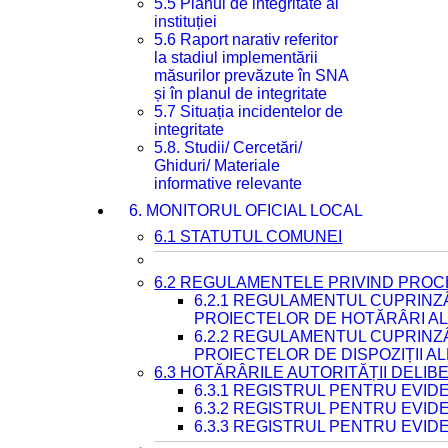
5.5 Planul de integritate al
instituției
5.6 Raport narativ referitor
la stadiul implementării
măsurilor prevăzute în SNA
și în planul de integritate
5.7 Situația incidentelor de
integritate
5.8. Studii/ Cercetări/
Ghiduri/ Materiale
informative relevante
6. MONITORUL OFICIAL LOCAL
6.1 STATUTUL COMUNEI
6.2 REGULAMENTELE PRIVIND PROC
6.2.1 REGULAMENTUL CUPRINZ
PROIECTELOR DE HOTĂRÂRI ALE
6.2.2 REGULAMENTUL CUPRINZ
PROIECTELOR DE DISPOZIȚII A
6.3 HOTĂRÂRILE AUTORITĂȚII DELIB
6.3.1 REGISTRUL PENTRU EVI
6.3.2 REGISTRUL PENTRU EVI
6.3.3 REGISTRUL PENTRU EVID