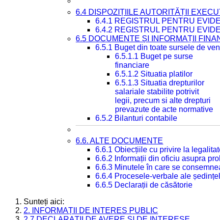
6.4 DISPOZIȚIILE AUTORITĂȚII EXECU
6.4.1 REGISTRUL PENTRU EVID
6.4.2 REGISTRUL PENTRU EVID
6.5 DOCUMENTE ȘI INFORMAȚII FIN
6.5.1 Buget din toate sursele de veni
6.5.1.1 Buget pe surse
financiare
6.5.1.2 Situatia platilor
6.5.1.3 Situatia drepturilor
salariale stabilite potrivit
legii, precum si alte drepturi
prevazute de acte normative
6.5.2 Bilanturi contabile
6.6. ALTE DOCUMENTE
6.6.1 Obiecțiile cu privire la legali
6.6.2 Informații din oficiu asupra p
6.6.3 Minutele în care se consemnea
6.6.4 Procesele-verbale ale ședințel
6.6.5 Declarații de căsătorie
Sunteți aici:
2. INFORMAȚII DE INTERES PUBLIC
2.7 DECLARAȚII DE AVERE ȘI DE INTERESE