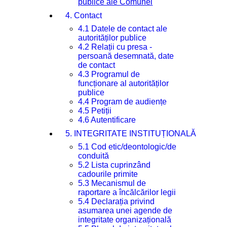
publice ale Comunei
4. Contact
4.1 Datele de contact ale
autorităților publice
4.2 Relații cu presa -
persoană desemnată, date
de contact
4.3 Programul de
funcționare al autorităților
publice
4.4 Program de audiențe
4.5 Petiții
4.6 Autentificare
5. INTEGRITATE INSTITUȚIONALĂ
5.1 Cod etic/deontologic/de
conduită
5.2 Lista cuprinzând
cadourile primite
5.3 Mecanismul de
raportare a încălcărilor legii
5.4 Declarația privind
asumarea unei agende de
integritate organizațională