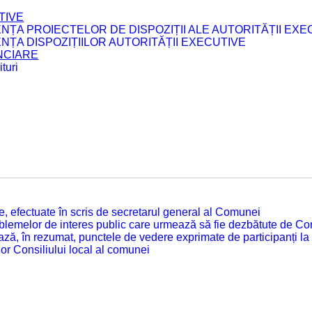
TIVE
ENȚA PROIECTELOR DE DISPOZIȚII ALE AUTORITĂȚII EXE
ENȚA DISPOZIȚIILOR AUTORITĂȚII EXECUTIVE
ANCIARE
turi
tate, efectuate în scris de secretarul general al Comunei
roblemelor de interes public care urmează să fie dezbătute de Con
ză, în rezumat, punctele de vedere exprimate de participanți la
or Consiliului local al comunei