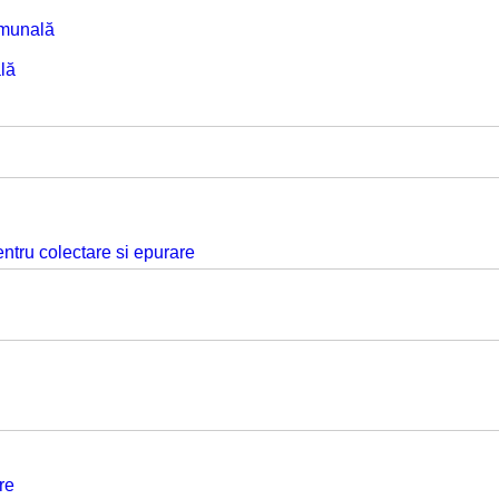
omunală
lă
ntru colectare si epurare
re