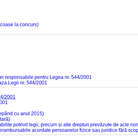
 scoase la concurs)
ei responsabile pentru Legea nr. 544/2001
baza Legii nr. 544/2001
44/2001
2001
cepând cu anul 2015)
tară)
tabilite potrivit legii, precum și alte drepturi prevăzute de acte no
 nerambursabile acordate persoanelor fizice sau juridice fără sco