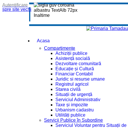
Autentificare
spre site vechi
Acasa
Compartimente
Achiziții publice
Asistență socială
Dezvoltare comunitară
Educație și Cultură
Financiar Contabil
Juridic si resurse umane
Registrul agricol
Starea civilă
Situații de urgență
Serviciul Administrativ
Taxe și impozite
Urbanism cadastru
Utilități publice
Servicii Publice în Subordine
Serviciul Voluntar pentru Situații d