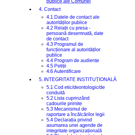
publice ale Comunei
4. Contact
4.1 Datele de contact ale
autorităților publice
4.2 Relații cu presa -
persoană desemnată, date
de contact
4.3 Programul de
funcționare al autorităților
publice
4.4 Program de audiențe
4.5 Petiții
4.6 Autentificare
5. INTEGRITATE INSTITUȚIONALĂ
5.1 Cod etic/deontologic/de
conduită
5.2 Lista cuprinzând
cadourile primite
5.3 Mecanismul de
raportare a încălcărilor legii
5.4 Declarația privind
asumarea unei agende de
integritate organizațională