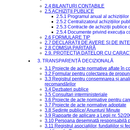
2.4 BILANȚURI CONTABILE
2.5 ACHIZIȚII PUBLICE
2.5.1 Programul anual al achizițiilor
2.5.2 Centralizatorul achizițiilor p
2.5.3 Contracte de achiziții publice
2.5.4 Documente privind execuția co
2.6 FORMULARE TIP
2.7 DECLARAȚII DE AVERE ȘI DE IN
2.8 COMISIA PARITARĂ
2.9. PROTECȚIA DATELOR CU CARA
3. TRANSPARENȚĂ DECIZIONALĂ
3.1 Proiecte de acte normative aflate în c
3.2 Formular pentru colectarea de propune
3.3 Registrul pentru consemnarea și anali
recomandărilor
3.4 Dezbateri publice
3.5 Consultari interministeriale
3.6 Proiecte de acte normative pentru care
3.7 Proiecte de acte normative adoptate
3.8 Ședințe publice/ Anunțuri/ Minute
3.9 Rapoarte de aplicare a Legii nr. 52/2
3.10 Persoana desemnată responsabilă pen
3.11 Registrul asociațiilor, fundațiilor și fe