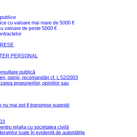
 publice
ublice cu valoare mai mare de 5000 €
 cu valoare de peste 5000 €
ntractelor
TERESE
CTER PERSONAL
onsultare publică
ri, opinii, recomandări cf. L 52/2003
zarea propunerilor, opiniilor sau
 nu mai pot fi transmise sugestii
003
tru relația cu societatea civilă
derațiilor luate în evidență de autoritățile