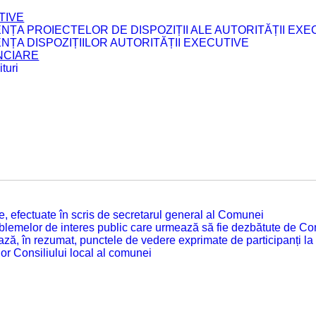
TIVE
ENȚA PROIECTELOR DE DISPOZIȚII ALE AUTORITĂȚII EXE
ENȚA DISPOZIȚIILOR AUTORITĂȚII EXECUTIVE
ANCIARE
turi
tate, efectuate în scris de secretarul general al Comunei
roblemelor de interes public care urmează să fie dezbătute de Con
ză, în rezumat, punctele de vedere exprimate de participanți la
or Consiliului local al comunei