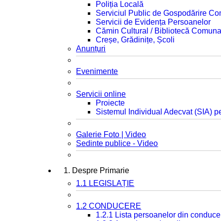
Poliția Locală
Serviciul Public de Gospodărire C
Servicii de Evidența Persoanelor
Cămin Cultural / Bibliotecă Comuna
Creșe, Grădinițe, Școli
Anunțuri
Evenimente
Servicii online
Proiecte
Sistemul Individual Adecvat (SIA) pe
Galerie Foto | Video
Sedinte publice - Video
1. Despre Primarie
1.1 LEGISLAȚIE
1.2 CONDUCERE
1.2.1 Lista persoanelor din conduce