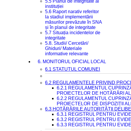
5.5 Planul de integritate al
instituției
5.6 Raport narativ referitor
la stadiul implementării
măsurilor prevăzute în SNA
și în planul de integritate
5.7 Situația incidentelor de
integritate
5.8. Studii/ Cercetări/
Ghiduri/ Materiale
informative relevante
6. MONITORUL OFICIAL LOCAL
6.1 STATUTUL COMUNEI
6.2 REGULAMENTELE PRIVIND PROC
6.2.1 REGULAMENTUL CUPRINZ
PROIECTELOR DE HOTĂRÂRI ALE
6.2.2 REGULAMENTUL CUPRINZ
PROIECTELOR DE DISPOZIȚII A
6.3 HOTĂRÂRILE AUTORITĂȚII DELIB
6.3.1 REGISTRUL PENTRU EVI
6.3.2 REGISTRUL PENTRU EVI
6.3.3 REGISTRUL PENTRU EVID