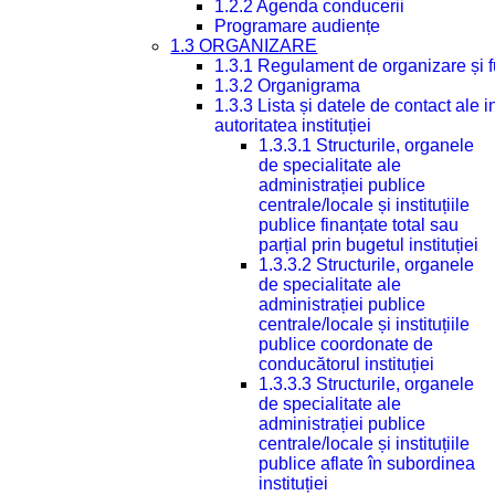
1.2.2 Agenda conducerii
Programare audiențe
1.3 ORGANIZARE
1.3.1 Regulament de organizare și 
1.3.2 Organigrama
1.3.3 Lista și datele de contact ale
autoritatea instituției
1.3.3.1 Structurile, organele
de specialitate ale
administrației publice
centrale/locale și instituțiile
publice finanțate total sau
parțial prin bugetul instituției
1.3.3.2 Structurile, organele
de specialitate ale
administrației publice
centrale/locale și instituțiile
publice coordonate de
conducătorul instituției
1.3.3.3 Structurile, organele
de specialitate ale
administrației publice
centrale/locale și instituțiile
publice aflate în subordinea
instituției