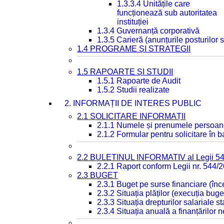
1.3.3.4 Unitățile care
funcționează sub autoritatea
instituției
1.3.4 Guvernanță corporativă
1.3.5 Carieră (anunțurile posturilor
1.4 PROGRAME ȘI STRATEGII
1.5 RAPOARTE ȘI STUDII
1.5.1 Rapoarte de Audit
1.5.2 Studii realizate
2. INFORMAȚII DE INTERES PUBLIC
2.1 SOLICITARE INFORMAȚII
2.1.1 Numele și prenumele persoan
2.1.2 Formular pentru solicitare în 
2.2 BULETINUL INFORMATIV al Legii 5
2.2.1 Raport conform Legii nr. 544/
2.3 BUGET
2.3.1 Buget pe surse financiare (în
2.3.2 Situația plăților (execuția buge
2.3.3 Situația drepturilor salariale s
2.3.4 Situația anuală a finanțărilor