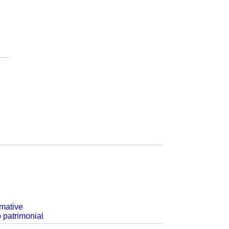
rmative
p patrimonial