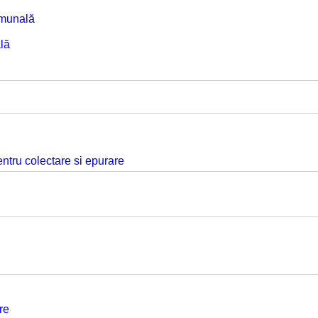
omunală
lă
ntru colectare si epurare
re