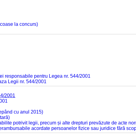
 scoase la concurs)
ei responsabile pentru Legea nr. 544/2001
baza Legii nr. 544/2001
44/2001
2001
cepând cu anul 2015)
tară)
tabilite potrivit legii, precum și alte drepturi prevăzute de acte no
 nerambursabile acordate persoanelor fizice sau juridice fără sco