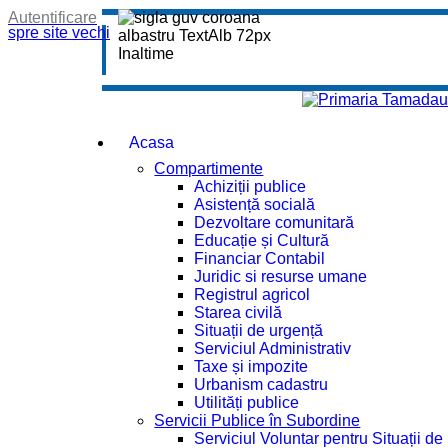
Autentificare
spre site vechi
Acasa
Compartimente
Achiziții publice
Asistență socială
Dezvoltare comunitară
Educație și Cultură
Financiar Contabil
Juridic si resurse umane
Registrul agricol
Starea civilă
Situații de urgență
Serviciul Administrativ
Taxe și impozite
Urbanism cadastru
Utilități publice
Servicii Publice în Subordine
Serviciul Voluntar pentru Situații d