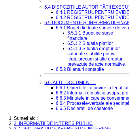
6.4 DISPOZIȚIILE AUTORITĂȚII EXECU
6.4.1 REGISTRUL PENTRU EVID
6.4.2 REGISTRUL PENTRU EVID
6.5 DOCUMENTE ȘI INFORMAȚII FIN
6.5.1 Buget din toate sursele de veni
6.5.1.1 Buget pe surse
financiare
6.5.1.2 Situatia platilor
6.5.1.3 Situatia drepturilor
salariale stabilite potrivit
legii, precum si alte drepturi
prevazute de acte normative
6.5.2 Bilanturi contabile
6.6. ALTE DOCUMENTE
6.6.1 Obiecțiile cu privire la legali
6.6.2 Informații din oficiu asupra p
6.6.3 Minutele în care se consemnea
6.6.4 Procesele-verbale ale ședințel
6.6.5 Declarații de căsătorie
Sunteți aici:
2. INFORMAȚII DE INTERES PUBLIC
2.7 DECLARAȚII DE AVERE ȘI DE INTERESE